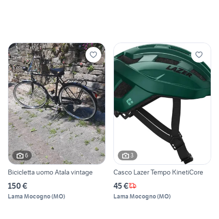
6
3
Bicicletta uomo Atala vintage
Casco Lazer Tempo KinetiCore
150 €
45 €
Lama Mocogno
(
MO
)
Lama Mocogno
(
MO
)