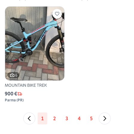
6
MOUNTAIN BIKE TREK
900 €
Parma
(
PR
)
1
2
3
4
5