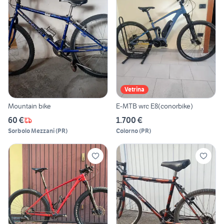
Vetrina
Mountain bike
E-MTB wrc E8(conorbike)
60 €
1.700 €
Sorbolo Mezzani
(
PR
)
Colorno
(
PR
)