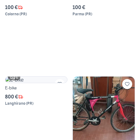
100 €
100 €
Colorno
(
PR
)
Parma
(
PR
)
6
E-bike
800 €
Langhirano
(
PR
)