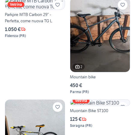
Vetrina
Parkpre MTB Carbon 29” -
Perfetta, come nuova TG L
1.050 €
Fidenza
(
PR
)
2
Mountain bike
450 €
Parma
(
PR
)
Vetrina
Muontain Bike ST100
125 €
Soragna
(
PR
)