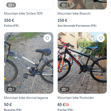
5
2
Mountain bike Sintesi 909
Mountain bike Bianchi
350 €
150 €
Felino
(
PR
)
San Secondo Parmense
(
PR
)
2
3
Mountain bike donna/ragazza
Mountain bike Rockrider
50 €
65 €
Busseto
(
PR
)
Parma
(
PR
)