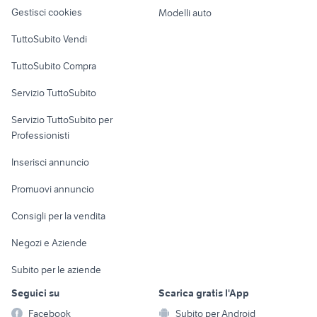
bontrager race lite
biciclette Esanatoglia
altro
Gestisci cookies
Modelli auto
Case vacanza
TuttoSubito Vendi
Uffici e Locali
TuttoSubito Compra
commerciali
Servizio TuttoSubito
elettronica
per la casa e la
sports e hobby
Servizio TuttoSubito per
persona
Informatica
Animali
Professionisti
Arredamento e
Console e
Accessori per
Casalinghi
Inserisci annuncio
Videogiochi
animali
Elettrodomestici
Promuovi annuncio
Audio/Video
Musica e Film
Giardino e Fai da te
Consigli per la vendita
Fotografia
Libri e Riviste
Abbigliamento e
Negozi e Aziende
Telefonia
Strumenti Musicali
Accessori
Subito per le aziende
Sports
Tutto per i bambini
Seguici su
Scarica gratis l'App
Biciclette
Facebook
Subito per Android