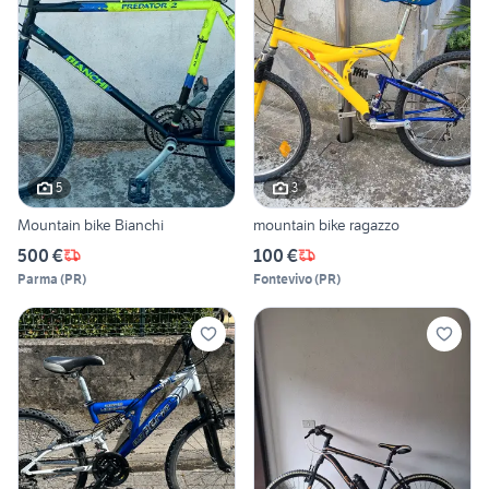
5
3
Mountain bike Bianchi
mountain bike ragazzo
500 €
100 €
Parma
(
PR
)
Fontevivo
(
PR
)