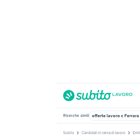
offerte lavoro c Ferrara
Ricerche
simili
Subito
Candidati in cerca di lavoro
Emi