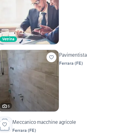
Vetrina
Pavimentista
Ferrara
(
FE
)
6
Meccanico macchine agricole
Ferrara
(
FE
)