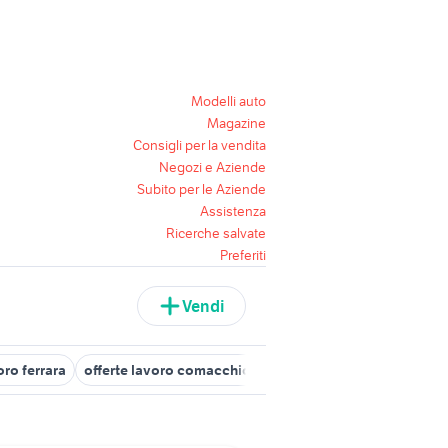
Modelli auto
Magazine
Consigli per la vendita
Negozi e Aziende
Subito per le Aziende
Assistenza
Ricerche salvate
Preferiti
Vendi
oro ferrara
offerte lavoro comacchio Ferrara provincia
attrezzat