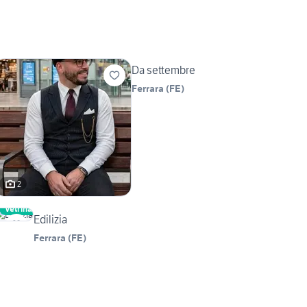
Da settembre
Ferrara
(
FE
)
2
Vetrina
Edilizia
Ferrara
(
FE
)