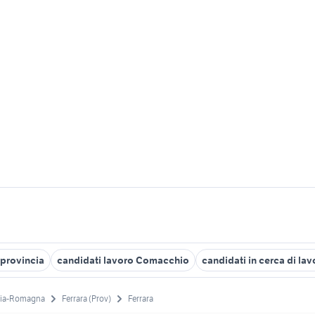
 provincia
candidati lavoro Comacchio
candidati in cerca di lav
lia-Romagna
Ferrara (Prov)
Ferrara