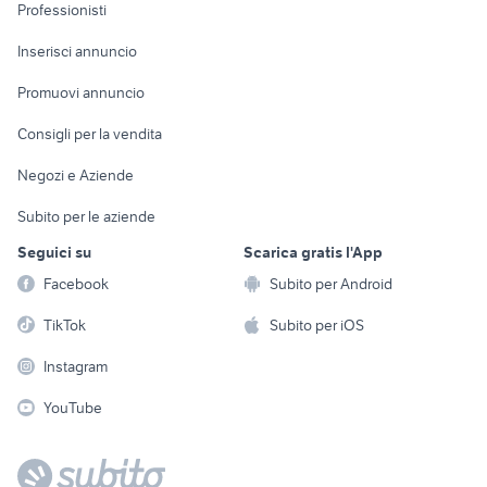
Informatica
Animali
Professionisti
Arredamento e
Console e
Accessori per
Casalinghi
Inserisci annuncio
Videogiochi
animali
Elettrodomestici
Promuovi annuncio
Audio/Video
Musica e Film
Giardino e Fai da te
Consigli per la vendita
Fotografia
Libri e Riviste
Abbigliamento e
Negozi e Aziende
Telefonia
Strumenti Musicali
Accessori
Subito per le aziende
Sports
Tutto per i bambini
Seguici su
Scarica gratis l'App
Biciclette
Facebook
Subito per Android
Collezionismo
TikTok
Subito per iOS
Instagram
YouTube