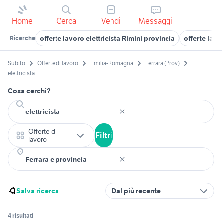
Home
Cerca
Vendi
Messaggi
offerte lavoro elettricista Rimini provincia
offerte lav
Ricerche
Subito
Offerte di lavoro
Emilia-Romagna
Ferrara (Prov)
elettricista
Cosa cerchi?
Offerte di
Filtri
lavoro
Salva ricerca
Dal più recente
4 risultati