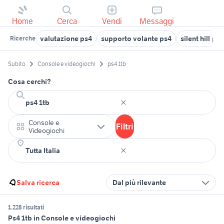
Home
Cerca
Vendi
Messaggi
valutazione ps4
supporto volante ps4
silent hill ps4
Ricerche
Subito
Console e videogiochi
ps4 1tb
Cosa cerchi?
Console e
Filtri
Videogiochi
Salva ricerca
Dal più rilevante
1.228 risultati
Ps4 1tb in Console e videogiochi