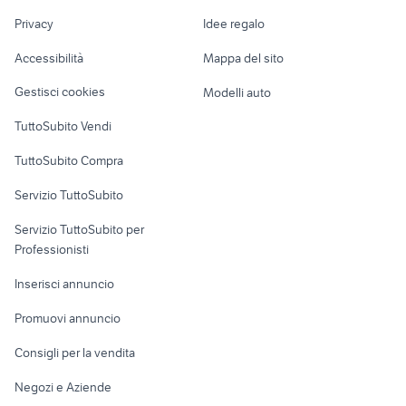
Nautica
lavoro
nintendo formigine
resident evil biohazard xbox one
Privacy
Idee regalo
Garage e box
imperium videogioco
playstation nettuno
Caravan e Camper
Accessibilità
Mappa del sito
Loft, mansarde e
Veicoli commerciali
altro
Gestisci cookies
Modelli auto
Case vacanza
TuttoSubito Vendi
Uffici e Locali
TuttoSubito Compra
commerciali
Servizio TuttoSubito
elettronica
per la casa e la
sports e hobby
Servizio TuttoSubito per
persona
Informatica
Animali
Professionisti
Arredamento e
Console e
Accessori per
Casalinghi
Inserisci annuncio
Videogiochi
animali
Elettrodomestici
Promuovi annuncio
Audio/Video
Musica e Film
Giardino e Fai da te
Consigli per la vendita
Fotografia
Libri e Riviste
Abbigliamento e
Negozi e Aziende
Telefonia
Strumenti Musicali
Accessori