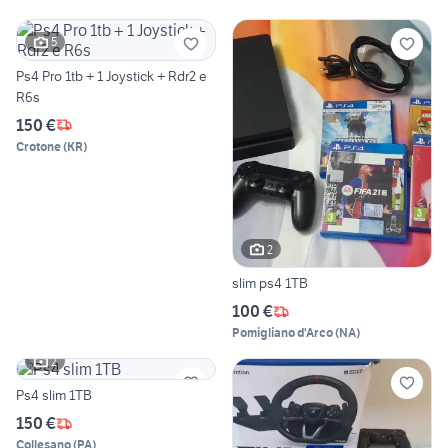
5
Ps4 Pro 1tb + 1 Joystick + Rdr2 e
R6s
150 €
Crotone
(
KR
)
2
slim ps4 1TB
100 €
Pomigliano d'Arco
(
NA
)
2
Ps4 slim 1TB
150 €
Collesano
(
PA
)