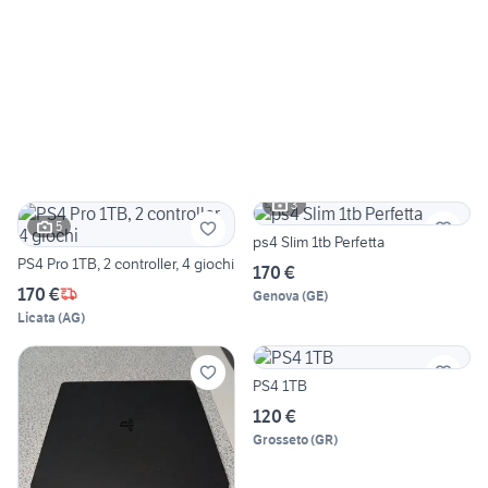
3
5
ps4 Slim 1tb Perfetta
PS4 Pro 1TB, 2 controller, 4 giochi
170 €
170 €
Genova
(
GE
)
Licata
(
AG
)
PS4 1TB
120 €
Grosseto
(
GR
)