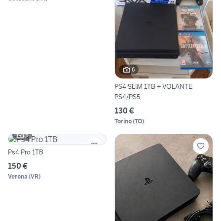
6
PS4 SLIM 1TB + VOLANTE
PS4/PS5
130 €
Torino
(
TO
)
5
Ps4 Pro 1TB
150 €
Verona
(
VR
)