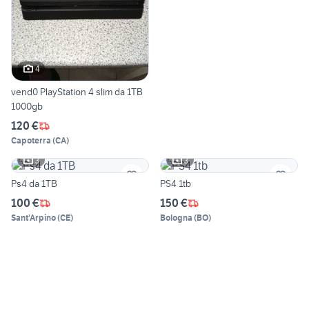
4
vend0 PlayStation 4 slim da 1TB
1000gb
120 €
Capoterra
(
CA
)
3
3
Ps4 da 1TB
PS4 1tb
100 €
150 €
Sant'Arpino
(
CE
)
Bologna
(
BO
)