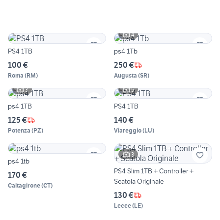
4
PS4 1TB
ps4 1Tb
100 €
250 €
Roma
(
RM
)
Augusta
(
SR
)
3
5
ps4 1TB
PS4 1TB
125 €
140 €
Potenza
(
PZ
)
Viareggio
(
LU
)
3
ps4 1tb
PS4 Slim 1TB + Controller +
170 €
Scatola Originale
Caltagirone
(
CT
)
130 €
Lecce
(
LE
)