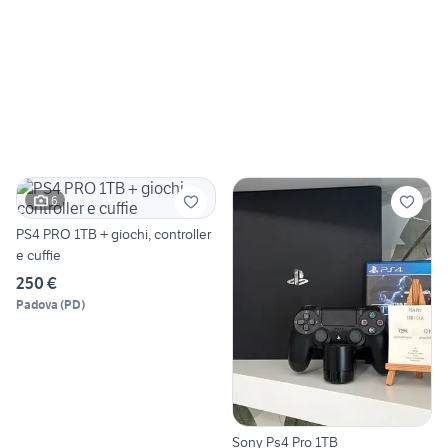
6
PS4 PRO 1TB + giochi, controller
e cuffie
250 €
Padova
(
PD
)
Sony Ps4 Pro 1TB