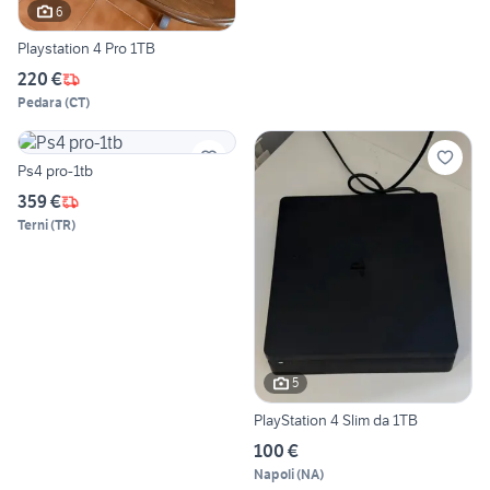
6
Playstation 4 Pro 1TB
220 €
Pedara
(
CT
)
Ps4 pro-1tb
359 €
Terni
(
TR
)
5
PlayStation 4 Slim da 1TB
100 €
Napoli
(
NA
)