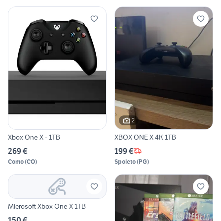
2
Xbox One X - 1TB
XBOX ONE X 4K 1TB
269 €
199 €
Como
(
CO
)
Spoleto
(
PG
)
Microsoft Xbox One X 1TB
150 €