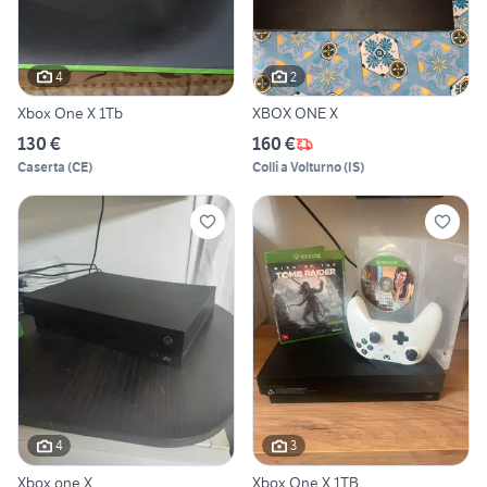
4
2
Xbox One X 1Tb
XBOX ONE X
130 €
160 €
Caserta
(
CE
)
Colli a Volturno
(
IS
)
4
3
Xbox one X
Xbox One X 1TB