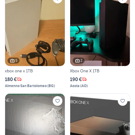
5
2
xbox one x 1TB
Xbox One X 1TB
180 €
190 €
Almenno San Bartolomeo
(
BG
)
Aosta
(
AO
)