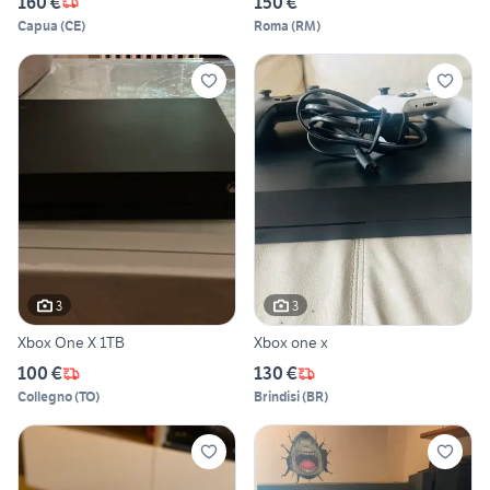
160 €
150 €
Capua
(
CE
)
Roma
(
RM
)
3
3
Xbox One X 1TB
Xbox one x
100 €
130 €
Collegno
(
TO
)
Brindisi
(
BR
)