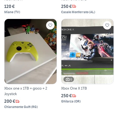
120 €
250 €
Miane
(
TV
)
Casale Monferrato
(
AL
)
6
Xbox one x 1TB + gioco + 2
Xbox One X 1TB
Joystick
250 €
200 €
Ghilarza
(
OR
)
Chiaramonte Gulfi
(
RG
)