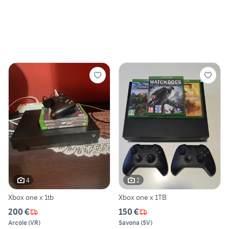
4
2
Xbox one x 1tb
Xbox one x 1TB
200 €
150 €
Arcole
(
VR
)
Savona
(
SV
)