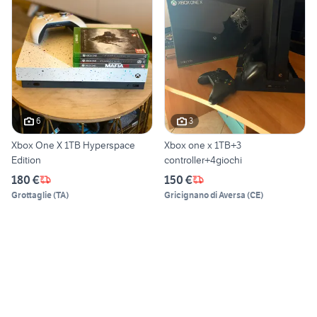
6
3
Xbox One X 1TB Hyperspace
Xbox one x 1TB+3
Edition
controller+4giochi
180 €
150 €
Grottaglie
(
TA
)
Gricignano di Aversa
(
CE
)