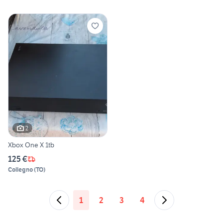
2
Xbox One X 1tb
125 €
Collegno
(
TO
)
1
2
3
4