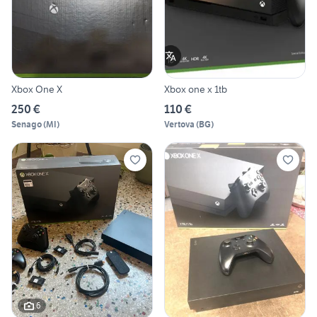
Xbox One X
Xbox one x 1tb
250 €
110 €
Senago
(
MI
)
Vertova
(
BG
)
6