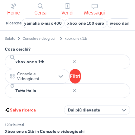
Home
Cerca
Vendi
Messaggi
yamaha x-max 400
xbox one 100 euro
iveco daily 
Ricerche
Subito
Console e videogiochi
xbox one x 1tb
Cosa cerchi?
Console e
Filtri
Videogiochi
Salva ricerca
Dal più rilevante
120 risultati
Xbox one x 1tb in Console e videogiochi