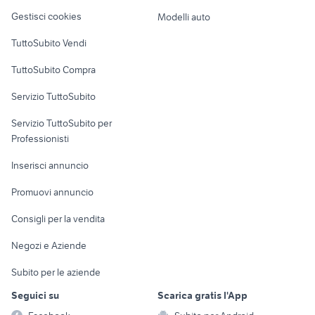
Veicoli commerciali
altro
Gestisci cookies
Modelli auto
Case vacanza
TuttoSubito Vendi
Uffici e Locali
TuttoSubito Compra
commerciali
Servizio TuttoSubito
elettronica
per la casa e la
sports e hobby
Servizio TuttoSubito per
persona
Informatica
Animali
Professionisti
Arredamento e
Console e
Accessori per
Casalinghi
Inserisci annuncio
Videogiochi
animali
Elettrodomestici
Promuovi annuncio
Audio/Video
Musica e Film
Giardino e Fai da te
Consigli per la vendita
Fotografia
Libri e Riviste
Abbigliamento e
Negozi e Aziende
Telefonia
Strumenti Musicali
Accessori
Subito per le aziende
Sports
Tutto per i bambini
Seguici su
Scarica gratis l'App
Biciclette