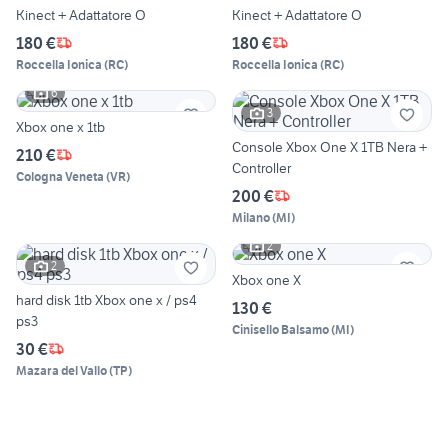
Kinect + Adattatore O
Kinect + Adattatore O
180 €
180 €
Roccella Ionica
(
RC
)
Roccella Ionica
(
RC
)
6
3
Xbox one x 1tb
Console Xbox One X 1TB Nera +
210 €
Controller
Cologna Veneta
(
VR
)
200 €
Milano
(
MI
)
2
2
Xbox one X
hard disk 1tb Xbox one x / ps4
130 €
ps3
Cinisello Balsamo
(
MI
)
30 €
Mazara del Vallo
(
TP
)