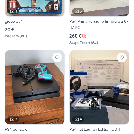
3
6
gioco ps4
PS4 Prima versione firmware 2,67
RARO
20 €
260 €
Paglieta
(
CH
)
Acqui Terme
(
AL
)
5
4
PS4 console
PS4 Fat Launch Edition CUH-