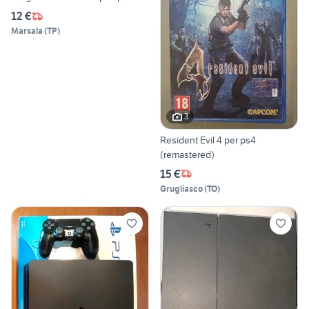
12 €
Marsala
(
TP
)
3
Resident Evil 4 per ps4
(remastered)
15 €
Grugliasco
(
TO
)