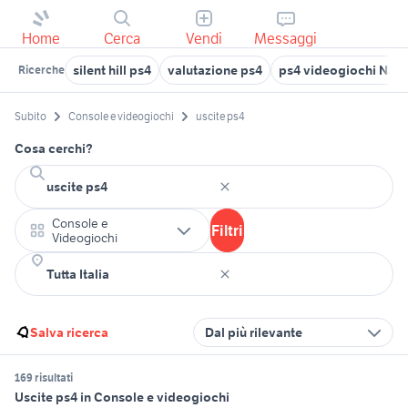
Home
Cerca
Vendi
Messaggi
silent hill ps4
valutazione ps4
ps4 videogiochi Napo
Ricerche
Subito
Console e videogiochi
uscite ps4
Cosa cerchi?
Console e
Filtri
Videogiochi
Salva ricerca
Dal più rilevante
169 risultati
Uscite ps4 in Console e videogiochi