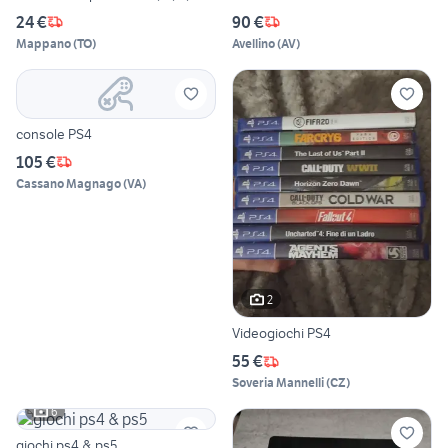
24 €
90 €
Mappano
(
TO
)
Avellino
(
AV
)
console PS4
105 €
Cassano Magnago
(
VA
)
2
Videogiochi PS4
55 €
Soveria Mannelli
(
CZ
)
6
giochi ps4 & ps5