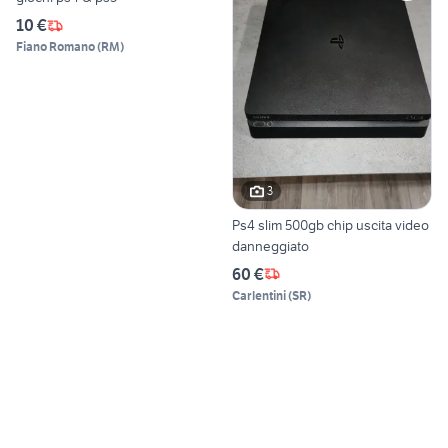
10 €
Fiano Romano
(
RM
)
3
Ps4 slim 500gb chip uscita video
danneggiato
60 €
Carlentini
(
SR
)