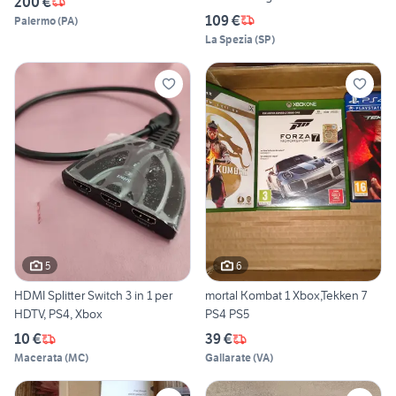
200 €
109 €
Palermo
(
PA
)
La Spezia
(
SP
)
5
6
HDMI Splitter Switch 3 in 1 per
mortal Kombat 1 Xbox,Tekken 7
HDTV, PS4, Xbox
PS4 PS5
10 €
39 €
Macerata
(
MC
)
Gallarate
(
VA
)