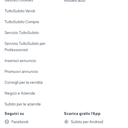
Modelli auto
Case vacanza
TuttoSubito Vendi
Uffici e Locali
TuttoSubito Compra
commerciali
Servizio TuttoSubito
elettronica
per la casa e la
sports e hobby
Servizio TuttoSubito per
persona
Informatica
Animali
Professionisti
Arredamento e
Console e
Accessori per
Casalinghi
Inserisci annuncio
Videogiochi
animali
Elettrodomestici
Promuovi annuncio
Audio/Video
Musica e Film
Giardino e Fai da te
Consigli per la vendita
Fotografia
Libri e Riviste
Abbigliamento e
Negozi e Aziende
Telefonia
Strumenti Musicali
Accessori
Subito per le aziende
Sports
Tutto per i bambini
Seguici su
Scarica gratis l'App
Biciclette
Facebook
Subito per Android
Collezionismo