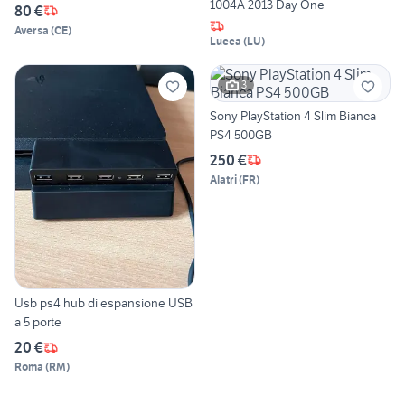
1004A 2013 Day One
80 €
Aversa
(
CE
)
Lucca
(
LU
)
3
Sony PlayStation 4 Slim Bianca
PS4 500GB
250 €
Alatri
(
FR
)
Usb ps4 hub di espansione USB
a 5 porte
20 €
Roma
(
RM
)