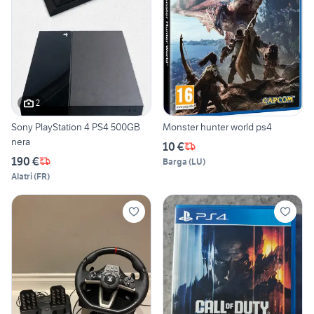
2
Sony PlayStation 4 PS4 500GB
Monster hunter world ps4
nera
10 €
190 €
Barga
(
LU
)
Alatri
(
FR
)