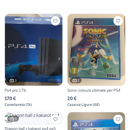
3
2
Ps4 pro 1 Tb
Sonic colours ultimate per PS4
170 €
20 €
Castellaneta
(
TA
)
Casarza Ligure
(
GE
)
3
Dragon ball z kakarot ps4 ps5