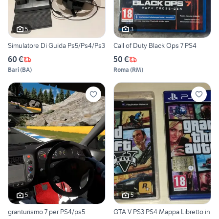
5
3
Simulatore Di Guida Ps5/Ps4/Ps3
Call of Duty Black Ops 7 PS4
60 €
50 €
Bari
(
BA
)
Roma
(
RM
)
5
5
granturismo 7 per PS4/ps5
GTA V PS3 PS4 Mappa Libretto in