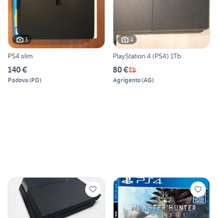
3
4
PS4 slim
PlayStation 4 (PS4) 1Tb
140 €
80 €
Padova
(
PD
)
Agrigento
(
AG
)