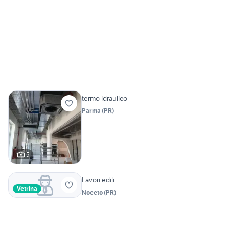
termo idraulico
Parma
(
PR
)
5
Lavori edili
Vetrina
Noceto
(
PR
)