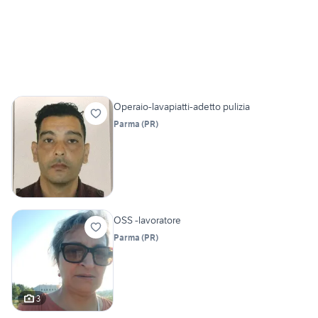
Operaio-lavapiatti-adetto pulizia
Parma
(
PR
)
OSS -lavoratore
Parma
(
PR
)
3