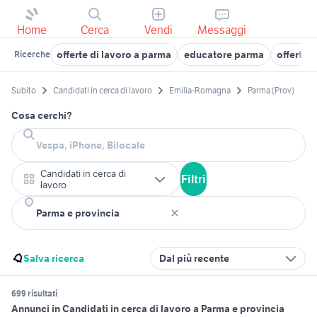
Home
Cerca
Vendi
Messaggi
offerte di lavoro a parma
educatore parma
offerte 
Ricerche
Subito
Candidati in cerca di lavoro
Emilia-Romagna
Parma (Prov)
Cosa cerchi?
Candidati in cerca di
Filtri
lavoro
Salva ricerca
Dal più recente
699 risultati
Annunci in Candidati in cerca di lavoro a Parma e provincia