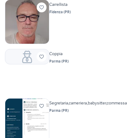
Carrellista
Fidenza
(
PR
)
Coppia
Parma
(
PR
)
Segretaria,cameriera,babysitter,commessa
Parma
(
PR
)