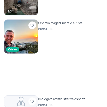
2
Operaio magazziniere e autista
Parma
(
PR
)
Vetrina
Impiegata amministrativa esperta
Parma
(
PR
)