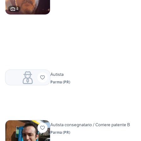
4
Autista
Parma
(
PR
)
Autista consegnatario / Corriere patente B
Parma
(
PR
)