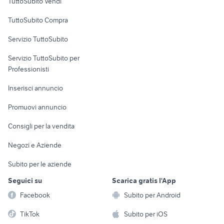
TuttoSubito Vendi
Uffici e Locali
TuttoSubito Compra
commerciali
Servizio TuttoSubito
elettronica
per la casa e la
sports e hobby
Servizio TuttoSubito per
persona
Informatica
Animali
Professionisti
Arredamento e
Console e
Accessori per
Casalinghi
Inserisci annuncio
Videogiochi
animali
Elettrodomestici
Promuovi annuncio
Audio/Video
Musica e Film
Giardino e Fai da te
Consigli per la vendita
Fotografia
Libri e Riviste
Abbigliamento e
Negozi e Aziende
Telefonia
Strumenti Musicali
Accessori
Subito per le aziende
Sports
Tutto per i bambini
Seguici su
Scarica gratis l'App
Biciclette
Facebook
Subito per Android
Collezionismo
TikTok
Subito per iOS