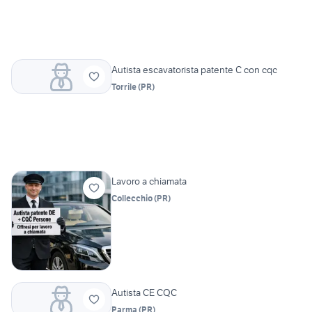
Autista escavatorista patente C con cqc
Torrile
(
PR
)
Lavoro a chiamata
Collecchio
(
PR
)
Autista CE CQC
Parma
(
PR
)