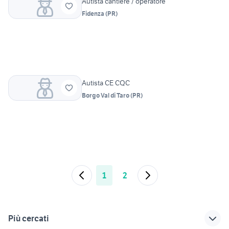
Autista cantiere / operatore
Fidenza
(
PR
)
Autista CE CQC
Borgo Val di Taro
(
PR
)
1
2
Più cercati