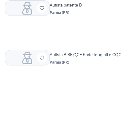
Autista patente D
Parma
(
PR
)
Autista B,BE,C,CE Karte teografi e CQC
Parma
(
PR
)