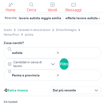
Home
Cerca
Vendi
Messaggi
lavoro autista reggio emilia
offerte lavoro autista ce
Ricerche
Subito
Candidati in cerca di lavoro
Emilia-Romagna
Parma (Prov)
autista
Cosa cerchi?
Candidati in cerca di
Filtri
lavoro
Salva ricerca
Dal più recente
54 risultati