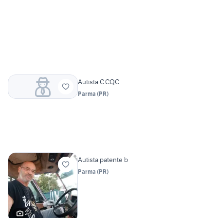
Autista C.CQC
Parma
(
PR
)
Autista patente b
Parma
(
PR
)
2