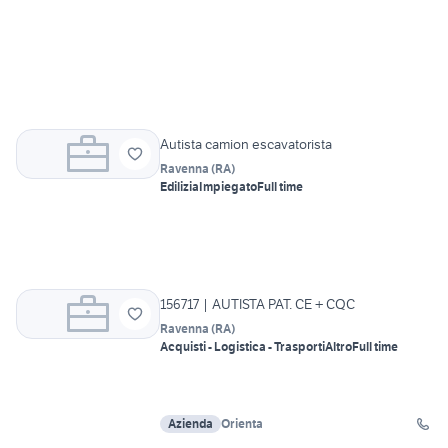
Autista camion escavatorista
Ravenna
(
RA
)
Edilizia
Impiegato
Full time
156717 | AUTISTA PAT. CE + CQC
Ravenna
(
RA
)
Acquisti - Logistica - Trasporti
Altro
Full time
Azienda
Orienta