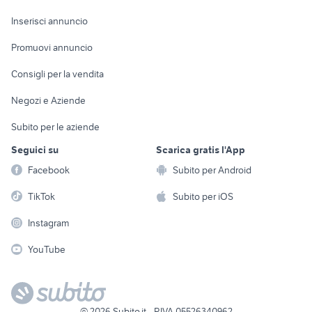
Arredamento e
Console e
Accessori per
Casalinghi
Inserisci annuncio
Videogiochi
animali
Elettrodomestici
Promuovi annuncio
Audio/Video
Musica e Film
Giardino e Fai da te
Consigli per la vendita
Fotografia
Libri e Riviste
Abbigliamento e
Negozi e Aziende
Telefonia
Strumenti Musicali
Accessori
Subito per le aziende
Sports
Tutto per i bambini
Seguici su
Scarica gratis l'App
Biciclette
Facebook
Subito per Android
Collezionismo
TikTok
Subito per iOS
Instagram
YouTube
©
2026
Subito.it - P.IVA 05526340962