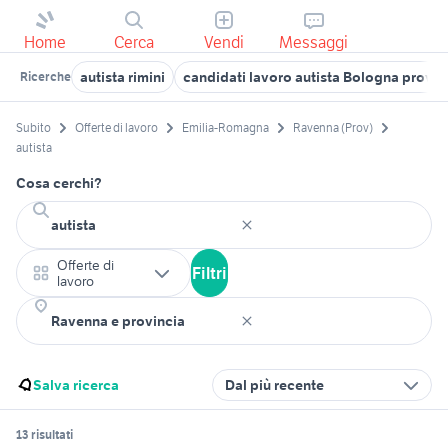
Home
Cerca
Vendi
Messaggi
autista rimini
candidati lavoro autista Bologna provin
Ricerche
Subito
Offerte di lavoro
Emilia-Romagna
Ravenna (Prov)
autista
Cosa cerchi?
Offerte di
Filtri
lavoro
Salva ricerca
Dal più recente
13 risultati