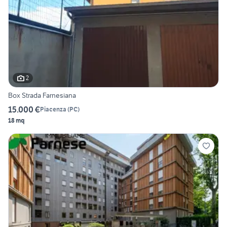
2
Box Strada Farnesiana
15.000 €
Piacenza
(
PC
)
18 mq