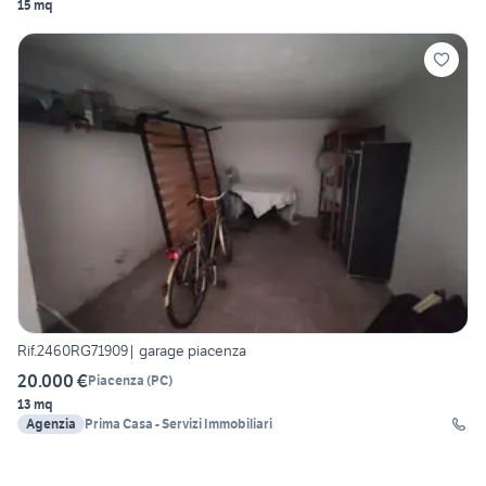
15 mq
Rif.2460RG71909| garage piacenza
20.000 €
Piacenza
(
PC
)
13 mq
Agenzia
Prima Casa - Servizi Immobiliari