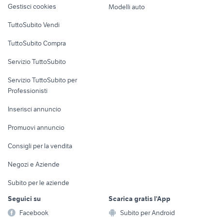
doppio catania e provincia
Gestisci cookies
Modelli auto
Sicilia
Case vacanza
TuttoSubito Vendi
Uffici e Locali
TuttoSubito Compra
commerciali
Servizio TuttoSubito
elettronica
per la casa e la
sports e hobby
Servizio TuttoSubito per
persona
Informatica
Animali
Professionisti
Arredamento e
Console e
Accessori per
Casalinghi
Inserisci annuncio
Videogiochi
animali
Elettrodomestici
Promuovi annuncio
Audio/Video
Musica e Film
Giardino e Fai da te
Consigli per la vendita
Fotografia
Libri e Riviste
Abbigliamento e
Negozi e Aziende
Telefonia
Strumenti Musicali
Accessori
Subito per le aziende
Sports
Tutto per i bambini
Seguici su
Scarica gratis l'App
Biciclette
Facebook
Subito per Android