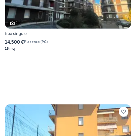
2
Box singolo
14.500 €
Piacenza
(
PC
)
15 mq