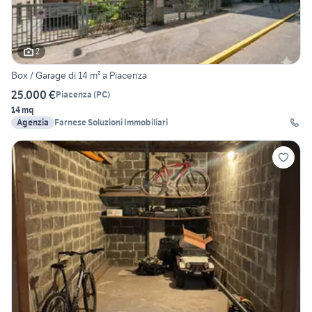
2
Box / Garage di 14 m² a Piacenza
25.000 €
Piacenza
(
PC
)
14 mq
Agenzia
Farnese Soluzioni Immobiliari