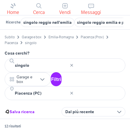
Home
Cerca
Vendi
Messaggi
singolo reggio nell'emilia
singolo reggio emilia e pro
Ricerche
Subito
Garage e box
Emilia-Romagna
Piacenza (Prov)
Piacenza
singolo
Cosa cerchi?
Garage e
Filtri
box
Salva ricerca
Dal più recente
12 risultati