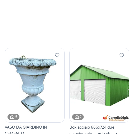
5
7
VASO DA GIARDINO IN
Box acciaio 666x724 due
CEMENTO
saracinesche verde chiaro