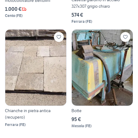
motocoltivatore Bertolini
327x307 grigio chiaro
1.000 €
574 €
Cento
(
FE
)
Ferrara
(
FE
)
Chianche in pietra antica
Botte
(recupero)
95 €
Ferrara
(
FE
)
Mesola
(
FE
)