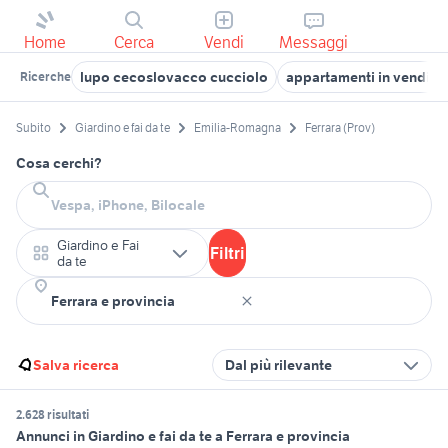
Home
Cerca
Vendi
Messaggi
lupo cecoslovacco cucciolo
appartamenti in vendita 
Ricerche
Subito
Giardino e fai da te
Emilia-Romagna
Ferrara (Prov)
Cosa cerchi?
Giardino e Fai
Filtri
da te
Salva ricerca
Dal più rilevante
2.628 risultati
Annunci in Giardino e fai da te a Ferrara e provincia