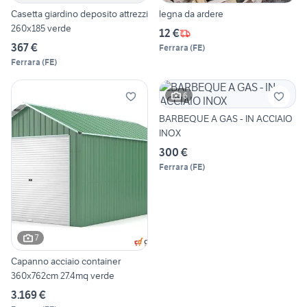
Casetta giardino deposito attrezzi
legna da ardere
260x185 verde
12 €
367 €
Ferrara
(
FE
)
Ferrara
(
FE
)
6
BARBEQUE A GAS - IN ACCIAIO
INOX
300 €
Ferrara
(
FE
)
7
Capanno acciaio container
360x762cm 27.4mq verde
3.169 €