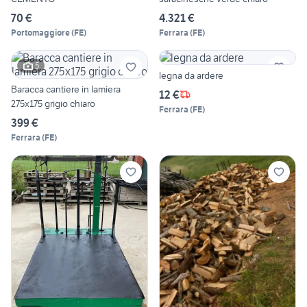
70 €
4.321 €
Portomaggiore
(
FE
)
Ferrara
(
FE
)
5
legna da ardere
Baracca cantiere in lamiera
12 €
275x175 grigio chiaro
Ferrara
(
FE
)
399 €
Ferrara
(
FE
)