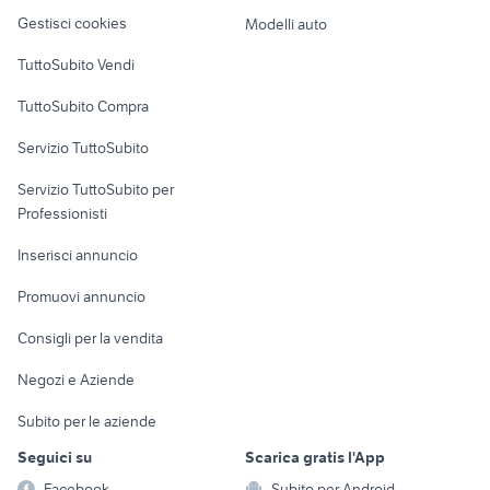
Veicoli commerciali
altro
Gestisci cookies
Modelli auto
Case vacanza
TuttoSubito Vendi
Uffici e Locali
TuttoSubito Compra
commerciali
Servizio TuttoSubito
elettronica
per la casa e la
sports e hobby
Servizio TuttoSubito per
persona
Informatica
Animali
Professionisti
Arredamento e
Console e
Accessori per
Casalinghi
Inserisci annuncio
Videogiochi
animali
Elettrodomestici
Promuovi annuncio
Audio/Video
Musica e Film
Giardino e Fai da te
Consigli per la vendita
Fotografia
Libri e Riviste
Abbigliamento e
Negozi e Aziende
Telefonia
Strumenti Musicali
Accessori
Subito per le aziende
Sports
Tutto per i bambini
Seguici su
Scarica gratis l'App
Biciclette
Facebook
Subito per Android