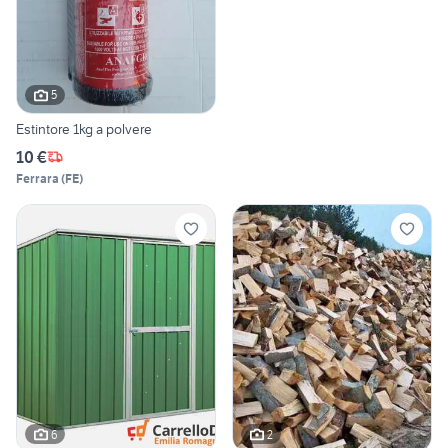
5
Estintore 1kg a polvere
10 €
Ferrara
(
FE
)
6
2