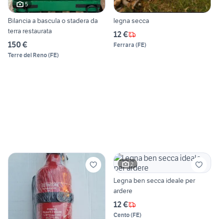
5
Bilancia a bascula o stadera da
legna secca
terra restaurata
12 €
150 €
Ferrara
(
FE
)
Terre del Reno
(
FE
)
2
Legna ben secca ideale per
ardere
12 €
Cento
(
FE
)