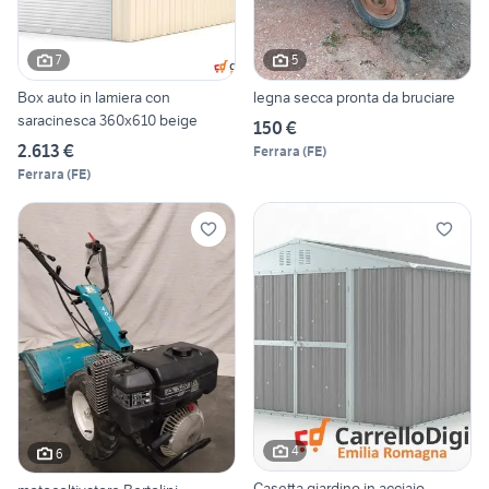
7
5
Box auto in lamiera con
legna secca pronta da bruciare
saracinesca 360x610 beige
150 €
2.613 €
Ferrara
(
FE
)
Ferrara
(
FE
)
4
6
Casetta giardino in acciaio