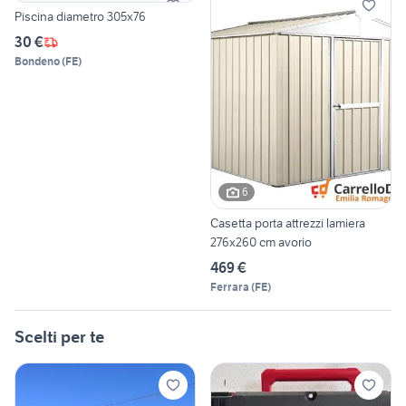
Piscina diametro 305x76
30 €
Bondeno
(
FE
)
6
Casetta porta attrezzi lamiera
276x260 cm avorio
469 €
Ferrara
(
FE
)
Scelti per te