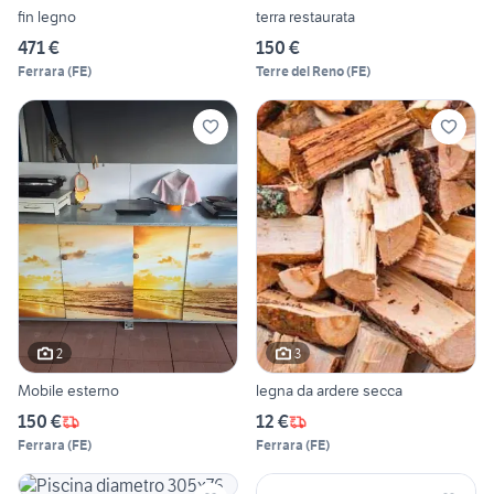
fin legno
terra restaurata
471 €
150 €
Ferrara
(
FE
)
Terre del Reno
(
FE
)
2
3
Mobile esterno
legna da ardere secca
150 €
12 €
Ferrara
(
FE
)
Ferrara
(
FE
)