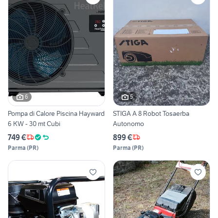
6
5
Pompa di Calore Piscina Hayward
STIGA A 8 Robot Tosaerba
6 KW - 30 mt Cubi
Autonomo
749 €
899 €
Parma
(
PR
)
Parma
(
PR
)