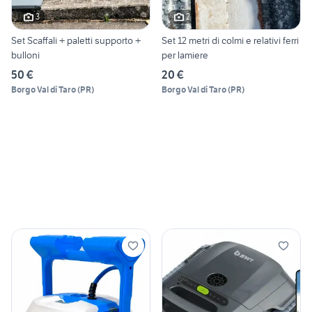
3
2
Set Scaffali + paletti supporto +
Set 12 metri di colmi e relativi ferri
bulloni
per lamiere
50 €
20 €
Borgo Val di Taro
(
PR
)
Borgo Val di Taro
(
PR
)