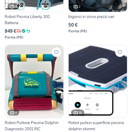
4
2
Robot Piscina Liberty 300
bigonci in zinco prezzi vari
Batteria
50 €
849 €
Parma
(
PR
)
Parma
(
PR
)
4
16
Robot Pulitore Piscina Dolphin
Robot pulisci superficie piscina
Diagnostic 2001 RIC
dolphin skimmi