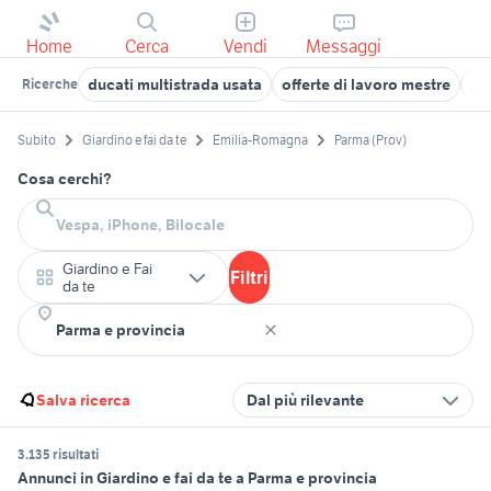
Home
Cerca
Vendi
Messaggi
ducati multistrada usata
offerte di lavoro mestre
af
Ricerche
Subito
Giardino e fai da te
Emilia-Romagna
Parma (Prov)
Cosa cerchi?
Giardino e Fai
Filtri
da te
Salva ricerca
Dal più rilevante
3.135 risultati
Annunci in Giardino e fai da te a Parma e provincia