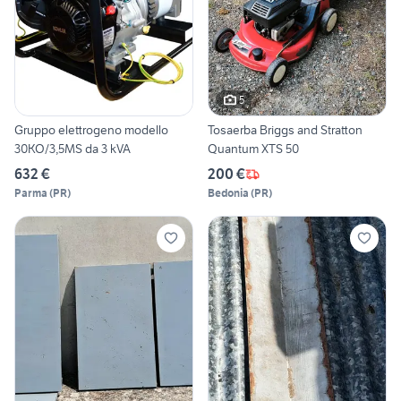
5
Gruppo elettrogeno modello
Tosaerba Briggs and Stratton
30KO/3,5MS da 3 kVA
Quantum XTS 50
632 €
200 €
Parma
(
PR
)
Bedonia
(
PR
)