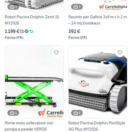
4
9
Robot Piscina Dolphin Zenit 15
Recinto per Galline 3x8 m x h 2 m
MY2026
– 24 mq bordeaux
1.199 €
392 €
Parma
(
PR
)
Parma
(
PR
)
5
6
Ponte moto sollevatore con
Robot Piscina Dolphin PoolStyle
pompa a pedale VERDE
AG Plus MY2026