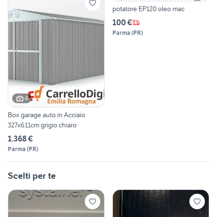
potatore EP120 oleo mac
100 €
Parma
(
PR
)
4
Box garage auto in Acciaio
327x611cm grigio chiaro
1.368 €
Parma
(
PR
)
Scelti per te