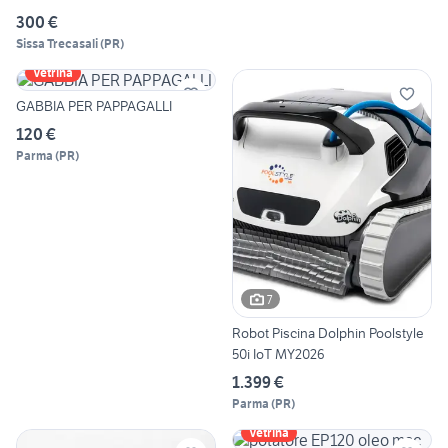
300 €
Sissa Trecasali
(
PR
)
Vetrina
GABBIA PER PAPPAGALLI
120 €
Parma
(
PR
)
7
Robot Piscina Dolphin Poolstyle
50i IoT MY2026
1.399 €
Parma
(
PR
)
Vetrina