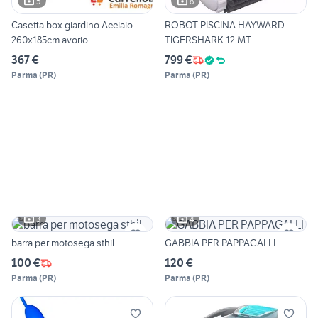
5
8
Casetta box giardino Acciaio
ROBOT PISCINA HAYWARD
260x185cm avorio
TIGERSHARK 12 MT
367 €
799 €
Parma
(
PR
)
Parma
(
PR
)
3
4
barra per motosega sthil
GABBIA PER PAPPAGALLI
100 €
120 €
Parma
(
PR
)
Parma
(
PR
)