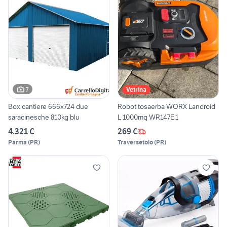
7
Vetrina
Box cantiere 666x724 due
Robot tosaerba WORX Landroid
saracinesche 810kg blu
L 1000mq WR147E.1
4.321 €
269 €
Parma
(
PR
)
Traversetolo
(
PR
)