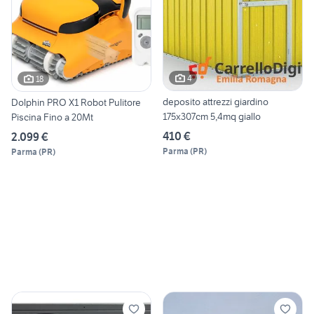
4
18
deposito attrezzi giardino
Dolphin PRO X1 Robot Pulitore
175x307cm 5,4mq giallo
Piscina Fino a 20Mt
410 €
2.099 €
Parma
(
PR
)
Parma
(
PR
)