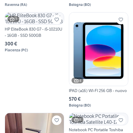
Ravenna
(
RA
)
Bologna
(
BO
)
3
HP EliteBook 830 G7 - i5-10210U
- 16GB - SSD 500GB
300 €
Piacenza
(
PC
)
4
IPAD (a16) WI-FI 256 GB - nuovo
570 €
Bologna
(
BO
)
6
Notebook PC Portatile Toshiba