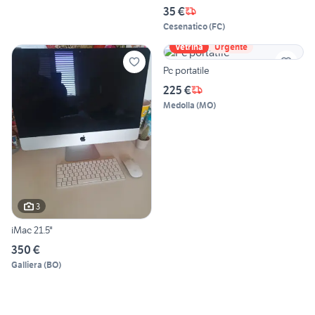
35 €
Cesenatico
(
FC
)
Vetrina
Urgente
Pc portatile
225 €
Medolla
(
MO
)
3
iMac 21.5"
350 €
Galliera
(
BO
)