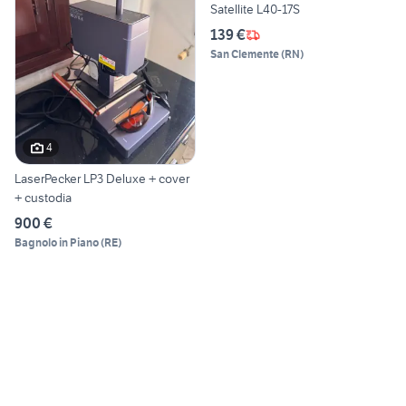
Satellite L40-17S
139 €
San Clemente
(
RN
)
4
LaserPecker LP3 Deluxe + cover
+ custodia
900 €
Bagnolo in Piano
(
RE
)