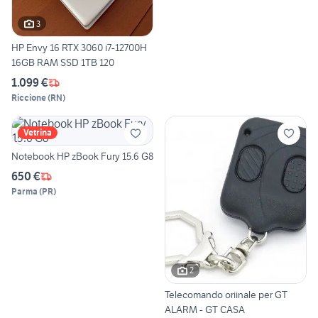
3
HP Envy 16 RTX 3060 i7-12700H
16GB RAM SSD 1TB 120
1.099 €
Riccione
(
RN
)
Vetrina
Notebook HP zBook Fury 15.6 G8
650 €
Parma
(
PR
)
2
Telecomando oriinale per GT
ALARM - GT CASA