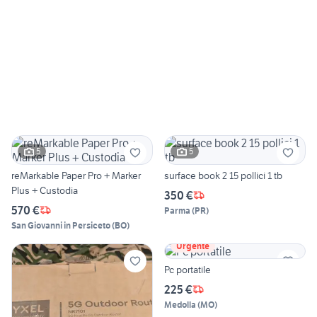
5
5
reMarkable Paper Pro + Marker
surface book 2 15 pollici 1 tb
Plus + Custodia
350 €
570 €
Parma
(
PR
)
San Giovanni in Persiceto
(
BO
)
Urgente
Pc portatile
225 €
Medolla
(
MO
)