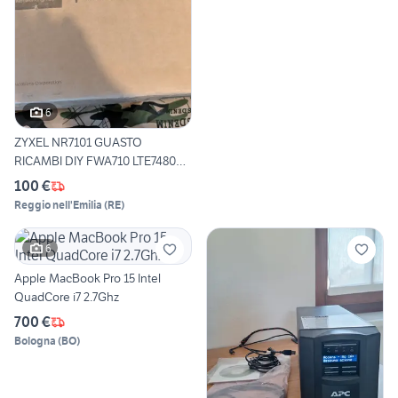
6
ZYXEL NR7101 GUASTO
RICAMBI DIY FWA710 LTE7480
CPE
100 €
Reggio nell'Emilia
(
RE
)
6
Apple MacBook Pro 15 Intel
QuadCore i7 2.7Ghz
700 €
Bologna
(
BO
)