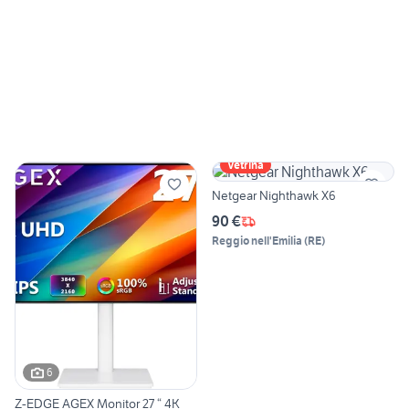
Vetrina
Netgear Nighthawk X6
90 €
Reggio nell'Emilia
(
RE
)
6
Z-EDGE AGEX Monitor 27 “ 4K