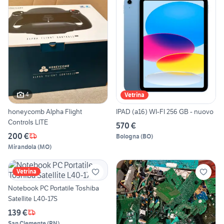
4
Vetrina
honeycomb Alpha Flight
IPAD (a16) WI-FI 256 GB - nuovo
Controls LITE
570 €
200 €
Bologna
(
BO
)
Mirandola
(
MO
)
Vetrina
Notebook PC Portatile Toshiba
Satellite L40-17S
139 €
San Clemente
(
RN
)