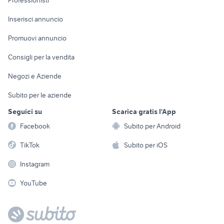
Arredamento e
Console e
Accessori per
Casalinghi
Inserisci annuncio
Videogiochi
animali
Elettrodomestici
Promuovi annuncio
Audio/Video
Musica e Film
Giardino e Fai da te
Consigli per la vendita
Fotografia
Libri e Riviste
Abbigliamento e
Negozi e Aziende
Telefonia
Strumenti Musicali
Accessori
Subito per le aziende
Sports
Tutto per i bambini
Seguici su
Scarica gratis l'App
Biciclette
Facebook
Subito per Android
Collezionismo
TikTok
Subito per iOS
Instagram
YouTube