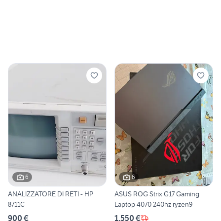
6
6
ANALIZZATORE DI RETI - HP
ASUS ROG Strix G17 Gaming
8711C
Laptop 4070 240hz ryzen9
900 €
1.550 €