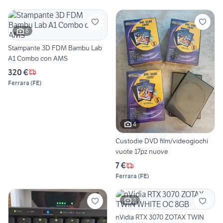
6
Stampante 3D FDM Bambu Lab
A1 Combo con AMS
320 €
Ferrara
(
FE
)
4
Custodie DVD film/videogiochi
vuote 17pz nuove
7 €
Ferrara
(
FE
)
2
nVidia RTX 3070 ZOTAX TWIN