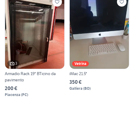
3
Vetrina
Armadio Rack 19" BTicino da
iMac 21.5"
pavimento
350 €
200 €
Galliera
(
BO
)
Piacenza
(
PC
)