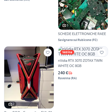
5
SCHEDE ELETTRONICHE RAEE
Savignano sul Rubicone
(
FC
)
Vetrina
nVidia RTX 3070 ZOTAX TWIN
WHITE OC 8GB
240 €
Ravenna
(
RA
)
2