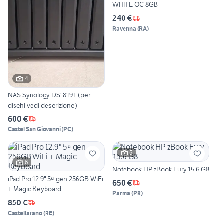
WHITE OC 8GB
240 €
Ravenna
(
RA
)
4
NAS Synology DS1819+ (per
dischi vedi descrizione)
600 €
Castel San Giovanni
(
PC
)
5
6
Notebook HP zBook Fury 15.6 G8
iPad Pro 12.9" 5ª gen 256GB WiFi
650 €
+ Magic Keyboard
Parma
(
PR
)
850 €
Castellarano
(
RE
)