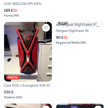
UHD 3840x2160 IPS 60Hz
189 €
Parma
(
PR
)
4
Netgear Nighthawk X6
90 €
Reggio nell'Emilia
(
RE
)
Vetrina
Case ROG x Evangelion EVA-02
550 €
Modena
(
MO
)