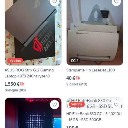
3
Vetrina
ASUS ROG Strix G17 Gaming
Stampante Hp LaserJet 1100
Laptop 4070 240hz ryzen9
40 €
1.550 €
Vignola
(
MO
)
Bologna
(
BO
)
Vetrina
HP EliteBook 830 G7 - i5-10210U
- 16GB - SSD 500GB
300 €