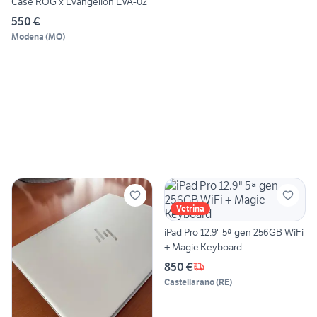
Case ROG x Evangelion EVA-02
550 €
Modena
(
MO
)
Vetrina
iPad Pro 12.9" 5ª gen 256GB WiFi
+ Magic Keyboard
850 €
Castellarano
(
RE
)