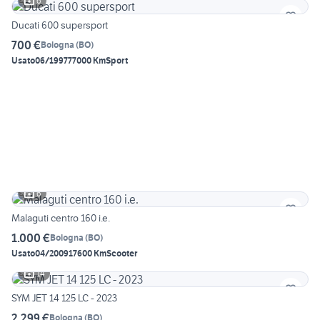
6
Ducati 600 supersport
700 €
Bologna
(
BO
)
Usato
06/1997
77000 Km
Sport
6
Malaguti centro 160 i.e.
1.000 €
Bologna
(
BO
)
Usato
04/2009
17600 Km
Scooter
14
SYM JET 14 125 LC - 2023
2.299 €
Bologna
(
BO
)