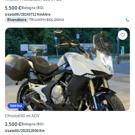
5.500 €
Bologna
(
BO
)
Usato
05/2024
3712 Km
Altro
Rivenditore
TRIUMPH BOLOGNA
Vetrina
Cfmoto650 mt ADV
3.500 €
Bologna
(
BO
)
Usato
03/2023
12500 Km