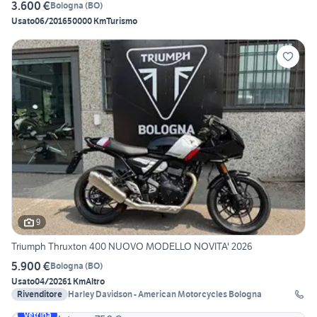
3.600 €
Bologna
(
BO
)
Usato
06/2016
50000 Km
Turismo
9
Triumph Thruxton 400 NUOVO MODELLO NOVITA' 2026
5.900 €
Bologna
(
BO
)
Usato
04/2026
1 Km
Altro
Rivenditore
Harley Davidson - American Motorcycles Bologna
Vetrina