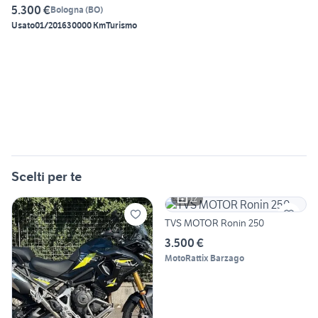
5.300 €
Bologna
(
BO
)
Usato
01/2016
30000 Km
Turismo
Scelti per te
12
TVS MOTOR Ronin 250
3.500 €
MotoRattix Barzago