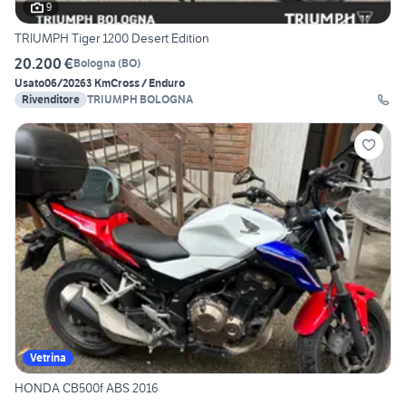
9
TRIUMPH Tiger 1200 Desert Edition
20.200 €
Bologna
(
BO
)
Usato
06/2026
3 Km
Cross / Enduro
Rivenditore
TRIUMPH BOLOGNA
Vetrina
HONDA CB500f ABS 2016