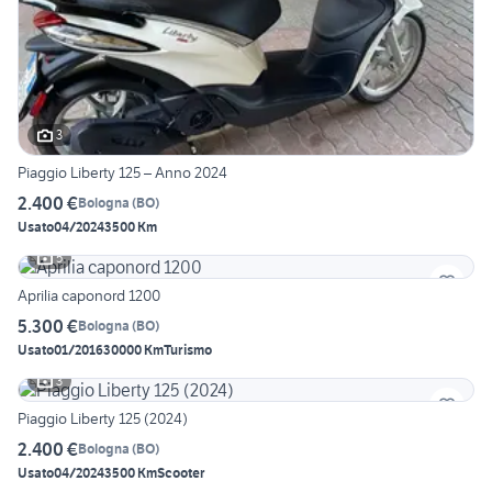
3
Piaggio Liberty 125 – Anno 2024
2.400 €
Bologna
(
BO
)
Usato
04/2024
3500 Km
5
Aprilia caponord 1200
5.300 €
Bologna
(
BO
)
Usato
01/2016
30000 Km
Turismo
3
Piaggio Liberty 125 (2024)
2.400 €
Bologna
(
BO
)
Usato
04/2024
3500 Km
Scooter