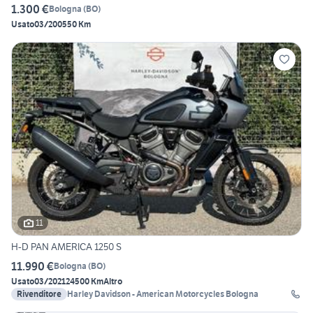
1.300 €
Bologna
(
BO
)
Usato
03/2005
50 Km
11
H-D PAN AMERICA 1250 S
11.990 €
Bologna
(
BO
)
Usato
03/2021
24500 Km
Altro
Rivenditore
Harley Davidson - American Motorcycles Bologna