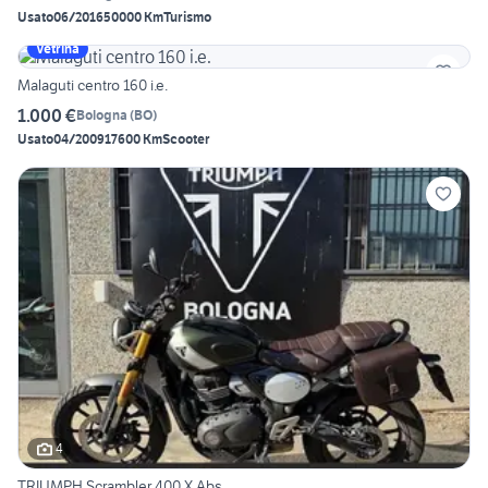
Usato
06/2016
50000 Km
Turismo
Vetrina
Malaguti centro 160 i.e.
1.000 €
Bologna
(
BO
)
Usato
04/2009
17600 Km
Scooter
4
TRIUMPH Scrambler 400 X Abs