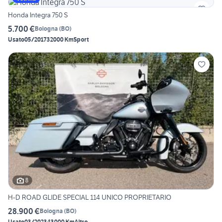
Honda Integra 750 S
5.700 €
Bologna
(
BO
)
Usato
05/2017
32000 Km
Sport
8
H-D ROAD GLIDE SPECIAL 114 UNICO PROPRIETARIO
28.900 €
Bologna
(
BO
)
Usato
03/2023
43000 Km
Altro