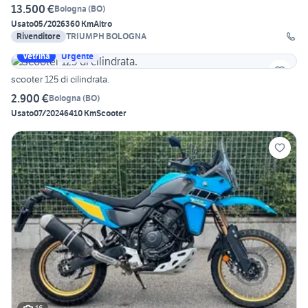
13.500 €
Bologna
(
BO
)
Usato
05/2026
360 Km
Altro
Rivenditore
TRIUMPH BOLOGNA
Vetrina
Urgente
scooter 125 di cilindrata.
2.900 €
Bologna
(
BO
)
Usato
07/2024
6410 Km
Scooter