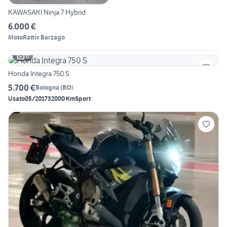
KAWASAKI Ninja 7 Hybrid
6.000 €
MotoRattix Barzago
6
Honda Integra 750 S
5.700 €
Bologna
(
BO
)
Usato
05/2017
32000 Km
Sport