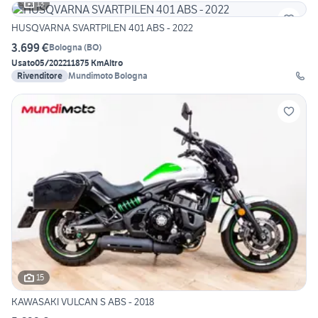
13
HUSQVARNA SVARTPILEN 401 ABS - 2022
3.699 €
Bologna
(
BO
)
Usato
05/2022
11875 Km
Altro
Rivenditore
Mundimoto Bologna
15
KAWASAKI VULCAN S ABS - 2018