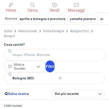
Home
Cerca
Vendi
Messaggi
aprilia a bologna e provincia
yamaha pianoro
acces
Ricerche
Subito
Moto e scooter
Emilia-Romagna
Bologna (Prov)
Bologna
Cosa cerchi?
Moto e
Filtri
Scooter
Salva ricerca
Dal più recente
2.690 risultati