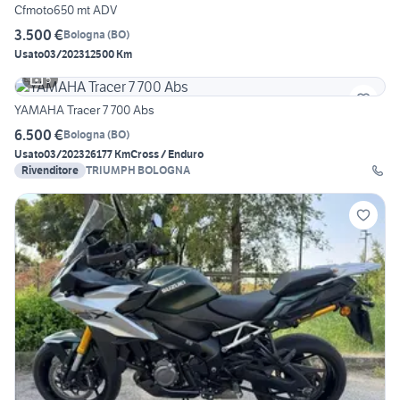
Cfmoto650 mt ADV
3.500 €
Bologna
(
BO
)
Usato
03/2023
12500 Km
5
YAMAHA Tracer 7 700 Abs
6.500 €
Bologna
(
BO
)
Usato
03/2023
26177 Km
Cross / Enduro
Rivenditore
TRIUMPH BOLOGNA