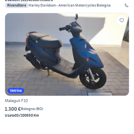
Rivenditore
Harley Davidson - American Motorcycles Bologna
Vetrina
Malaguti F10
1.300 €
Bologna
(
BO
)
Usato
03/2005
50 Km