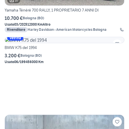
16
Yamaha Ténéré 700 RALLY, 1 PROPRIETARIO 7 ANNI DI
10.700 €
Bologna
(
BO
)
Usato
03/2025
12000 Km
Altro
Rivenditore
Harley Davidson - American Motorcycles Bologna
Vetrina
BMW K75 del 1994
3.200 €
Bologna
(
BO
)
Usato
06/1994
56000 Km