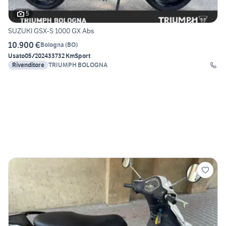
5
SUZUKI GSX-S 1000 GX Abs
10.900 €
Bologna
(
BO
)
Usato
05/2024
33732 Km
Sport
Rivenditore
TRIUMPH BOLOGNA