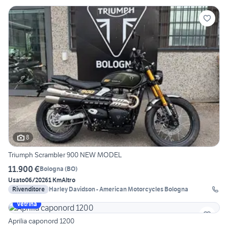
8
Triumph Scrambler 900 NEW MODEL
11.900 €
Bologna
(
BO
)
Usato
06/2026
1 Km
Altro
Rivenditore
Harley Davidson - American Motorcycles Bologna
Vetrina
Aprilia caponord 1200