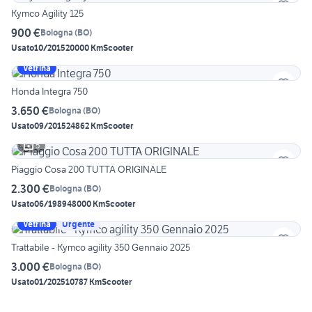
Kymco Agility 125
900 €
Bologna
(
BO
)
Usato
10/2015
20000 Km
Scooter
Vetrina
Honda Integra 750
3.650 €
Bologna
(
BO
)
Usato
09/2015
24862 Km
Scooter
5
Piaggio Cosa 200 TUTTA ORIGINALE
2.300 €
Bologna
(
BO
)
Usato
06/1989
48000 Km
Scooter
Vetrina
Urgente
Trattabile - Kymco agility 350 Gennaio 2025
3.000 €
Bologna
(
BO
)
Usato
01/2025
10787 Km
Scooter