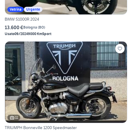
Vetrina
Urgente
BMW S1000R 2024
13.600 €
Bologna
(
BO
)
Usato
09/2024
9000 Km
Sport
11
TRIUMPH Bonneville 1200 Speedmaster