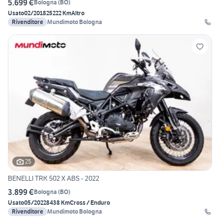
5.699 €
Bologna
(
BO
)
Usato
02/2018
25222 Km
Altro
Rivenditore
Mundimoto Bologna
25
BENELLI TRK 502 X ABS - 2022
3.899 €
Bologna
(
BO
)
Usato
05/2022
8438 Km
Cross / Enduro
Rivenditore
Mundimoto Bologna