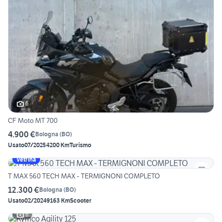
6
CF Moto MT 700
4.900 €
Bologna
(
BO
)
Usato
07/2025
4200 Km
Turismo
Vetrina
T MAX 560 TECH MAX - TERMIGNONI COMPLETO
12.300 €
Bologna
(
BO
)
Usato
02/2024
9163 Km
Scooter
6