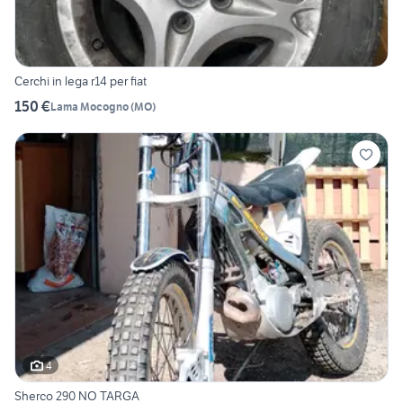
Cerchi in lega r14 per fiat
150 €
Lama Mocogno
(
MO
)
4
Sherco 290 NO TARGA