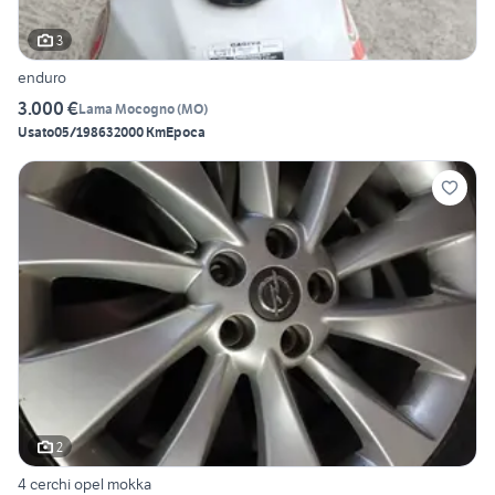
3
enduro
3.000 €
Lama Mocogno
(
MO
)
Usato
05/1986
32000 Km
Epoca
2
4 cerchi opel mokka