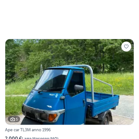
5
Ape car TL3M anno 1996
2.000 €
Lama Mocogno
(
MO
)