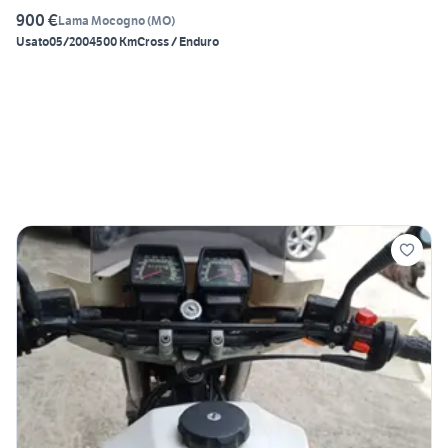
900 €
Lama Mocogno
(
MO
)
Usato
05/2004
500 Km
Cross / Enduro