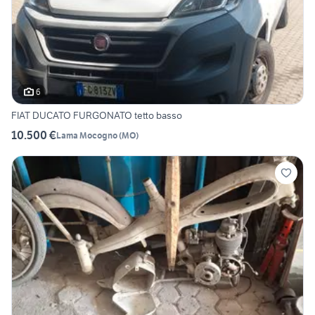
6
FIAT DUCATO FURGONATO tetto basso
10.500 €
Lama Mocogno
(
MO
)