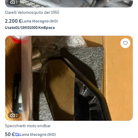
6
Garelli Velomosquito del 1955
2.200 €
Lama Mocogno
(
MO
)
Usato
01/1950
1000 Km
Epoca
2
Specchietti moto endbar
50 €
Lama Mocogno
(
MO
)