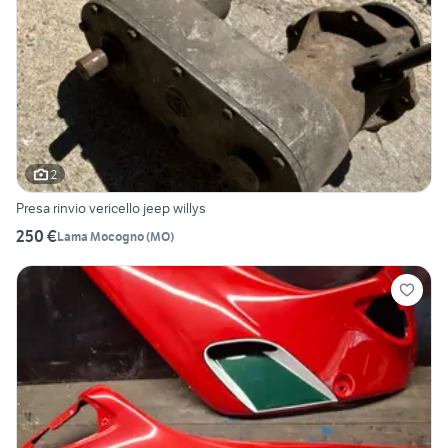
2
Presa rinvio vericello jeep willys
250 €
Lama Mocogno
(
MO
)