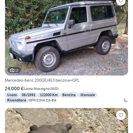
13
Mercedes-benz 200GE/463 benzina+GPL
24.000 €
Lama Mocogno
(
MO
)
Usato
06/1991
122000 Km
Benzina
Manuale
Rivenditore
OFFICINA CA-BA