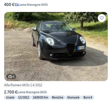
400 €
Lama Mocogno
(
MO
)
6
Alfa Romeo MiTo 1.4 2012
2.700 €
Lama Mocogno
(
MO
)
Usato
12/2012
160929 Km
Benzina
Manuale
Euro 5