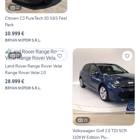
12
Citroen C3 PureTech 83 S&S Feel
Pack
10.999 €
BRYAN MOTOR S.R.L.
15
Land Rover Range Rover Velar
Range Rover Velar 2.0
28.999 €
BRYAN MOTOR S.R.L.
20
Volkswagen Golf 2.0 TDI SCR
110KW Edition Plu...