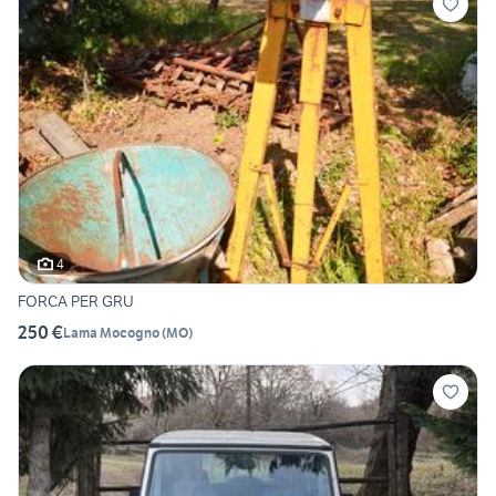
4
FORCA PER GRU
250 €
Lama Mocogno
(
MO
)