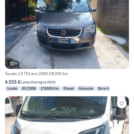
6
Touran 1,9 TDI ano 2009 176000 km
4.555 €
Lama Mocogno
(
MO
)
Usato
03/2009
176000 Km
Diesel
Manuale
Euro 4