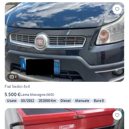
4
Fiat Sedici 4x4
5.500 €
Lama Mocogno
(
MO
)
Usato
03/2012
252000 Km
Diesel
Manuale
Euro 5