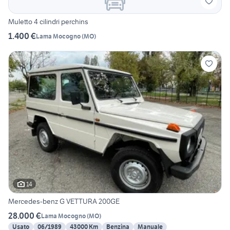
Muletto 4 cilindri perchins
1.400 €
Lama Mocogno
(
MO
)
14
Mercedes-benz G VETTURA 200GE
28.000 €
Lama Mocogno
(
MO
)
Usato
06/1989
43000 Km
Benzina
Manuale