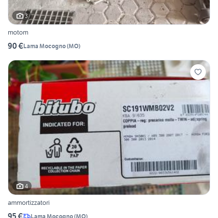
3
motom
90 €
Lama Mocogno
(
MO
)
4
ammortizzatori
95 €
Lama Mocogno
(
MO
)