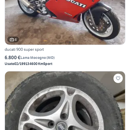
6
ducati 900 super sport
6.800 €
Lama Mocogno
(
MO
)
Usato
02/1991
34600 Km
Sport