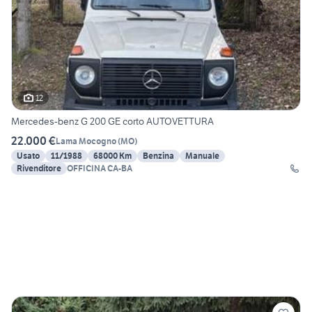
12
Mercedes-benz G 200 GE corto AUTOVETTURA
22.000 €
Lama Mocogno
(
MO
)
Usato
11/1988
68000 Km
Benzina
Manuale
Rivenditore
OFFICINA CA-BA