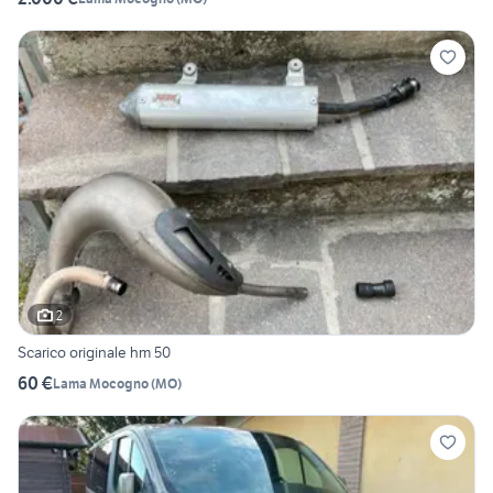
2
Scarico originale hm 50
60 €
Lama Mocogno
(
MO
)