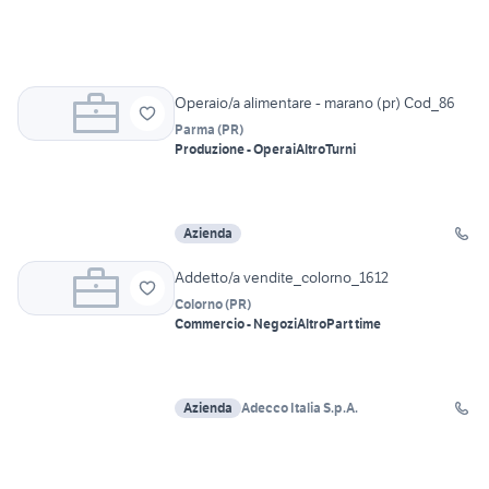
Operaio/a alimentare - marano (pr) Cod_86
Parma
(
PR
)
Produzione - Operai
Altro
Turni
Azienda
Addetto/a vendite_colorno_1612
Colorno
(
PR
)
Commercio - Negozi
Altro
Part time
Azienda
Adecco Italia S.p.A.