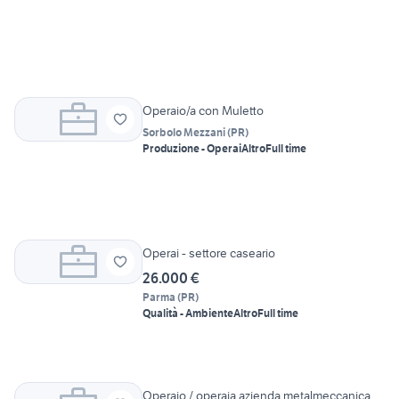
Operaio/a con Muletto
Sorbolo Mezzani
(
PR
)
Produzione - Operai
Altro
Full time
Operai - settore caseario
26.000 €
Parma
(
PR
)
Qualità - Ambiente
Altro
Full time
Operaio / operaia azienda metalmeccanica