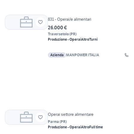
831 - Operai/e alimentari
26.000 €
Traversetolo
(
PR
)
Produzione - Operai
Altro
Turni
Azienda
MANPOWER ITALIA
Operai settore alimentare
Parma
(
PR
)
Produzione - Operai
Altro
Full time