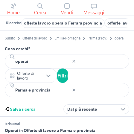
Home
Cerca
Vendi
Messaggi
offerte lavoro operaio Ferrara provincia
offerte lavor
Ricerche
Subito
Offerte di lavoro
Emilia-Romagna
Parma (Prov)
operai
Cosa cerchi?
Offerte di
Filtri
lavoro
Salva ricerca
Dal più recente
9 risultati
Operai in Offerte di lavoro a Parma e provincia