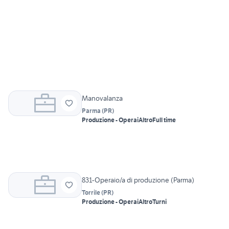
Manovalanza
Parma
(
PR
)
Produzione - Operai
Altro
Full time
831-Operaio/a di produzione (Parma)
Torrile
(
PR
)
Produzione - Operai
Altro
Turni