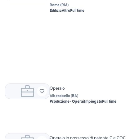
Roma
(
RM
)
Edilizia
Altro
Full time
Operaio
Alberobello
(
BA
)
Produzione - Operai
Impiegato
Full time
Operaio in possesso di patente C e CQC