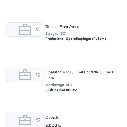
Tecnico Fibra Ottica
Bologna
(
BO
)
Produzione - Operai
Impiegato
Full time
Operatori MMT / Operai Stradali / Operai
Fibra
Martinengo
(
BG
)
Edilizia
Altro
Full time
Operaio
2.000 €