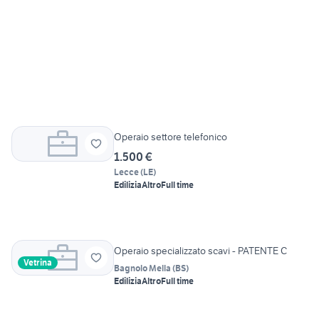
Operaio settore telefonico
1.500 €
Lecce
(
LE
)
Edilizia
Altro
Full time
Operaio specializzato scavi - PATENTE C
Vetrina
Bagnolo Mella
(
BS
)
Edilizia
Altro
Full time