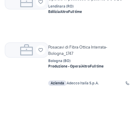
Lendinara
(
RO
)
Edilizia
Altro
Full time
Posacavi di Fibra Ottica Interrata-
Bologna_1747
Bologna
(
BO
)
Produzione - Operai
Altro
Full time
Azienda
Adecco Italia S.p.A.