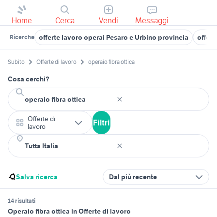
Home
Cerca
Vendi
Messaggi
offerte lavoro operai Pesaro e Urbino provincia
offert
Ricerche
Subito
Offerte di lavoro
operaio fibra ottica
Cosa cerchi?
Offerte di
Filtri
lavoro
Salva ricerca
Dal più recente
14 risultati
Operaio fibra ottica in Offerte di lavoro