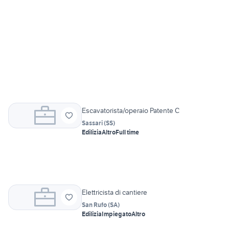
Escavatorista/operaio Patente C
Sassari
(
SS
)
Edilizia
Altro
Full time
Elettricista di cantiere
San Rufo
(
SA
)
Edilizia
Impiegato
Altro