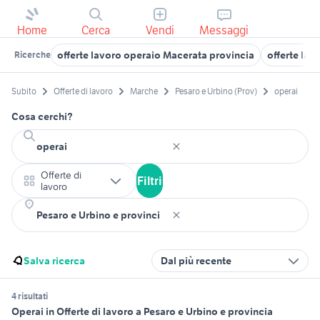
Home
Cerca
Vendi
Messaggi
offerte lavoro operaio Macerata provincia
offerte la
Ricerche
Subito
Offerte di lavoro
Marche
Pesaro e Urbino (Prov)
operai
Cosa cerchi?
Offerte di
Filtri
lavoro
Salva ricerca
Dal più recente
4 risultati
Operai in Offerte di lavoro a Pesaro e Urbino e provincia