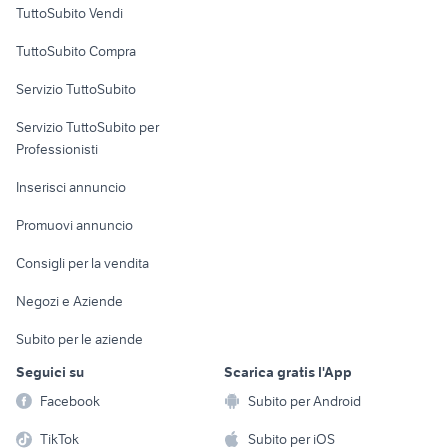
TuttoSubito Vendi
Uffici e Locali
TuttoSubito Compra
commerciali
Servizio TuttoSubito
elettronica
per la casa e la
sports e hobby
Servizio TuttoSubito per
persona
Informatica
Animali
Professionisti
Arredamento e
Console e
Accessori per
Casalinghi
Inserisci annuncio
Videogiochi
animali
Elettrodomestici
Promuovi annuncio
Audio/Video
Musica e Film
Giardino e Fai da te
Consigli per la vendita
Fotografia
Libri e Riviste
Abbigliamento e
Negozi e Aziende
Telefonia
Strumenti Musicali
Accessori
Subito per le aziende
Sports
Tutto per i bambini
Seguici su
Scarica gratis l'App
Biciclette
Facebook
Subito per Android
Collezionismo
TikTok
Subito per iOS