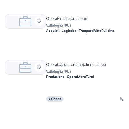
Operai/ie di produzione
Vallefoglia
(
PU
)
Acquisti - Logistica - Trasporti
Altro
Full time
Operaio/a settore metalmeccanico
Vallefoglia
(
PU
)
Produzione - Operai
Altro
Turni
Azienda