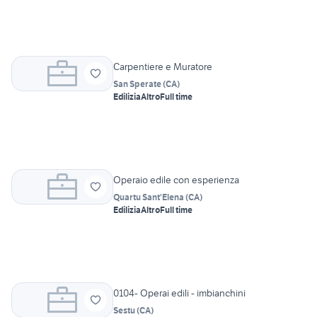
Carpentiere e Muratore
San Sperate
(
CA
)
Edilizia
Altro
Full time
Operaio edile con esperienza
Quartu Sant'Elena
(
CA
)
Edilizia
Altro
Full time
0104- Operai edili - imbianchini
Sestu
(
CA
)