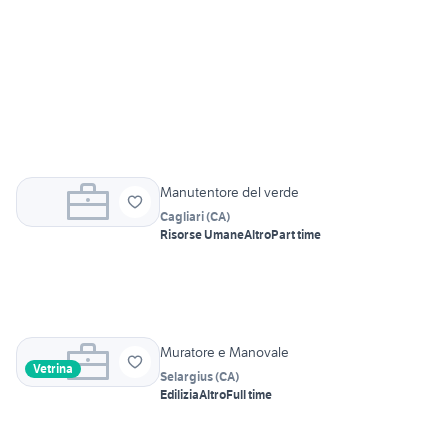
Manutentore del verde
Cagliari
(
CA
)
Risorse Umane
Altro
Part time
Muratore e Manovale
Vetrina
Selargius
(
CA
)
Edilizia
Altro
Full time