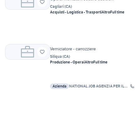
Cagliari
(
CA
)
Acquisti - Logistica - Trasporti
Altro
Full time
Verniciatore - carrozziere
Siliqua
(
CA
)
Produzione - Operai
Altro
Full time
Azienda
NATIONAL JOB AGENZIA PER IL
LAVORO