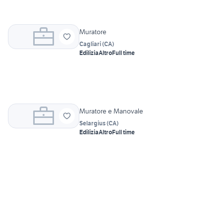
Muratore
Cagliari
(
CA
)
Edilizia
Altro
Full time
Muratore e Manovale
Selargius
(
CA
)
Edilizia
Altro
Full time