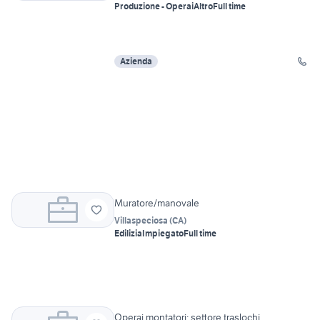
Produzione - Operai
Altro
Full time
Azienda
Muratore/manovale
Villaspeciosa
(
CA
)
Edilizia
Impiegato
Full time
Operai montatori: settore traslochi