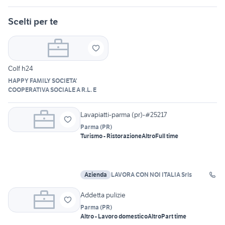
Scelti per te
Colf h24
HAPPY FAMILY SOCIETA'
COOPERATIVA SOCIALE A R.L. E
Lavapiatti-parma (pr)-#25217
Parma
(
PR
)
Turismo - Ristorazione
Altro
Full time
Azienda
LAVORA CON NOI ITALIA Srls
Addetta pulizie
Parma
(
PR
)
Altro - Lavoro domestico
Altro
Part time