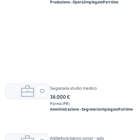
Produzione - Operai
Impiegato
Part time
Segretaria studio medico
36.000 €
Parma
(
PR
)
Amministrazione - Segreteria
Impiegato
Full time
Addetto/a banco junior - gdo