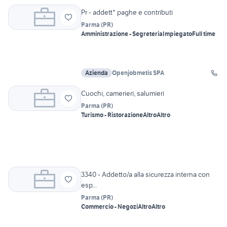
Pr - addett* paghe e contributi
Parma
(
PR
)
Amministrazione - Segreteria
Impiegato
Full time
Azienda
Openjobmetis SPA
Cuochi, camerieri, salumieri
Parma
(
PR
)
Turismo - Ristorazione
Altro
Altro
3340 - Addetto/a alla sicurezza interna con
esp...
Parma
(
PR
)
Commercio - Negozi
Altro
Altro