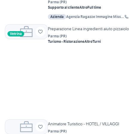
Parma
(
PR
)
Supporto al cliente
Altro
Full time
Azienda
Agenzia Ragazze Immagine Miss
Agency
Preparazione Linea ingredienti aiuto pizzaiolo
Vetrina
Parma
(
PR
)
Turismo - Ristorazione
Altro
Turni
Animatore Turistico - HOTEL / VILLAGGI
Parma
(
PR
)