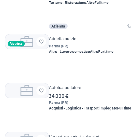
Turismo - Ristorazione
Altro
Full time
Azienda
Addetta pulizie
Vetrina
Parma
(
PR
)
Altro - Lavoro domestico
Altro
Part time
Autotrasportatore
34.000 €
Parma
(
PR
)
Acquisti - Logistica - Trasporti
Impiegato
Full time
Cuochi, camerieri, salumieri