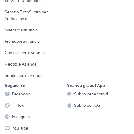
Servizio TuttoSubito
elettronica
per la casa e la
sports e hobby
Servizio TuttoSubito per
persona
Informatica
Animali
Professionisti
Arredamento e
Console e
Accessori per
Casalinghi
Inserisci annuncio
Videogiochi
animali
Elettrodomestici
Promuovi annuncio
Audio/Video
Musica e Film
Giardino e Fai da te
Consigli per la vendita
Fotografia
Libri e Riviste
Abbigliamento e
Negozi e Aziende
Telefonia
Strumenti Musicali
Accessori
Subito per le aziende
Sports
Tutto per i bambini
Seguici su
Scarica gratis l'App
Biciclette
Facebook
Subito per Android
Collezionismo
TikTok
Subito per iOS
Instagram
YouTube