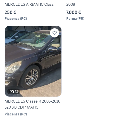
MERCEDES AIRMATIC Class
2008
250 €
7.000 €
Piacenza
(
PC
)
Parma
(
PR
)
23
MERCEDES Classe R 2005-2010
320 3.0 CDI 4MATIC
Piacenza
(
PC
)