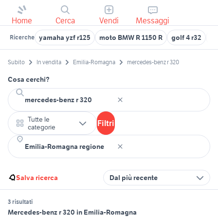
Home
Cerca
Vendi
Messaggi
yamaha yzf r125
moto BMW R 1150 R
golf 4 r32
fi
Ricerche
Subito
In vendita
Emilia-Romagna
mercedes-benz r 320
Cosa cerchi?
Tutte le
Filtri
categorie
Salva ricerca
Dal più recente
3 risultati
Mercedes-benz r 320 in Emilia-Romagna