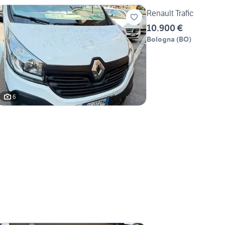
Renault Trafic
10.900 €
Bologna
(
BO
)
6