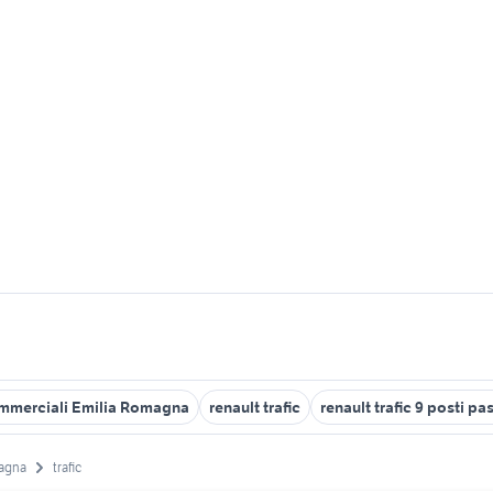
commerciali Emilia Romagna
renault trafic
renault trafic 9 posti p
agna
trafic