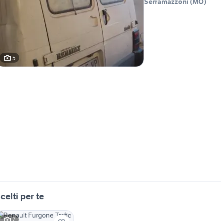
Serramazzoni
(
MO
)
5
celti per te
7