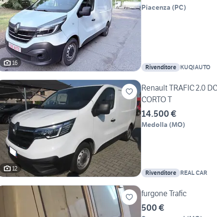
Piacenza
(
PC
)
16
Rivenditore
KUQIAUTO
Renault TRAFIC 2.0 
CORTO T
14.500 €
Medolla
(
MO
)
12
Rivenditore
REAL CAR
furgone Trafic
500 €