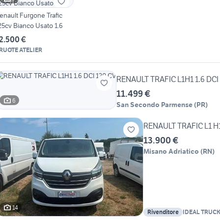
enault Furgone Trafic
25cv Bianco Usato 1.6
2.500 €
 RUOTE ATELIER
RENAULT TRAFIC L1H1 1.6 DCI
11.499 €
6
San Secondo Parmense
(
PR
)
RENAULT TRAFIC L1 H
13.900 €
Misano Adriatico
(
RN
)
14
Rivenditore
IDEAL TRUCK