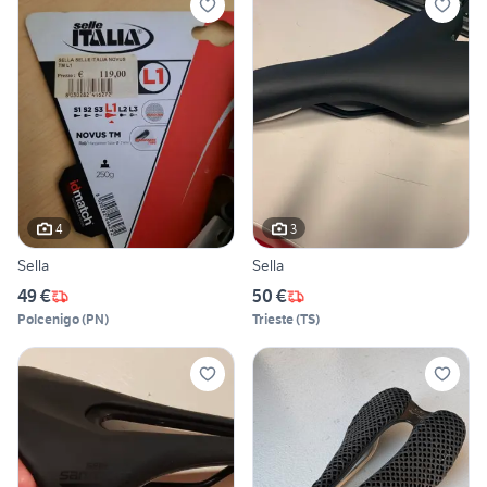
4
3
Sella
Sella
49 €
50 €
Polcenigo
(
PN
)
Trieste
(
TS
)