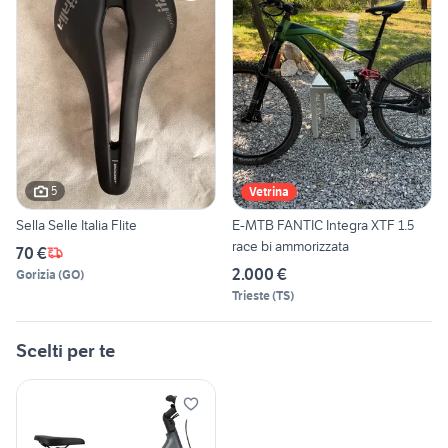
5
Vetrina
Sella Selle Italia Flite
E-MTB FANTIC Integra XTF 1.5
race bi ammorizzata
70 €
2.000 €
Gorizia
(
GO
)
Trieste
(
TS
)
Scelti per te