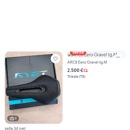
Vetrina
ARC8 Eero Gravel tg.M
2.500 €
Trieste
(
TS
)
6
sella 3d ryet