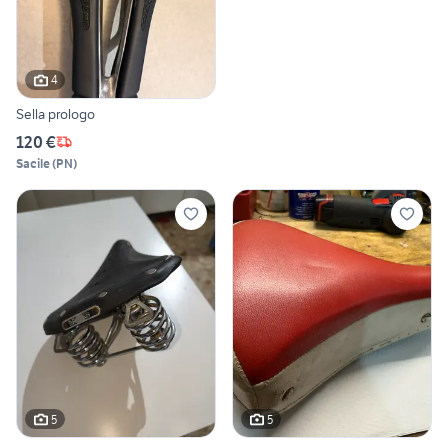
4
Sella prologo
120 €
Sacile
(
PN
)
5
5