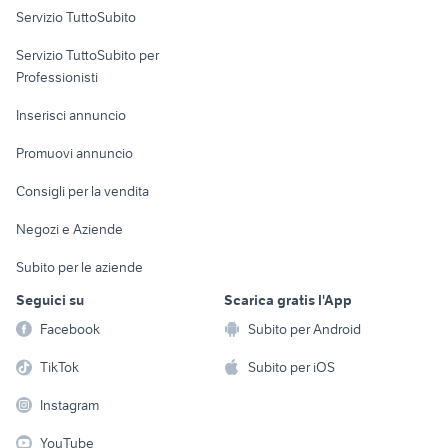
Servizio TuttoSubito
elettronica
per la casa e la
sports e hobby
Servizio TuttoSubito per
persona
Informatica
Animali
Professionisti
Arredamento e
Console e
Accessori per
Casalinghi
Inserisci annuncio
Videogiochi
animali
Elettrodomestici
Promuovi annuncio
Audio/Video
Musica e Film
Giardino e Fai da te
Consigli per la vendita
Fotografia
Libri e Riviste
Abbigliamento e
Negozi e Aziende
Telefonia
Strumenti Musicali
Accessori
Subito per le aziende
Sports
Tutto per i bambini
Seguici su
Scarica gratis l'App
Biciclette
Facebook
Subito per Android
Collezionismo
TikTok
Subito per iOS
Instagram
YouTube