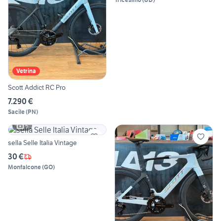
Vetrina
Scott Addict RC Pro
7.290 €
Sacile
(
PN
)
5
sella Selle Italia Vintage
30 €
Monfalcone
(
GO
)