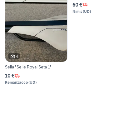
60 €
Nimis
(
UD
)
4
Sella "Selle Royal Seta 1"
10 €
Remanzacco
(
UD
)