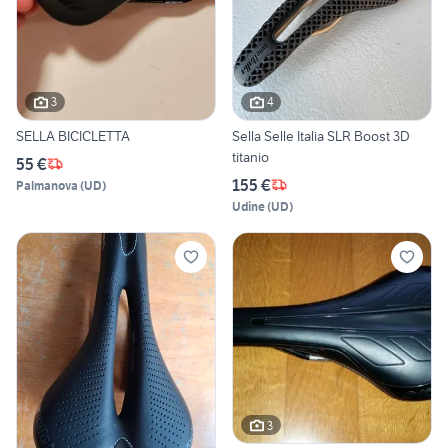
3
4
SELLA BICICLETTA
Sella Selle Italia SLR Boost 3D
titanio
55 €
155 €
Palmanova
(
UD
)
Udine
(
UD
)
3