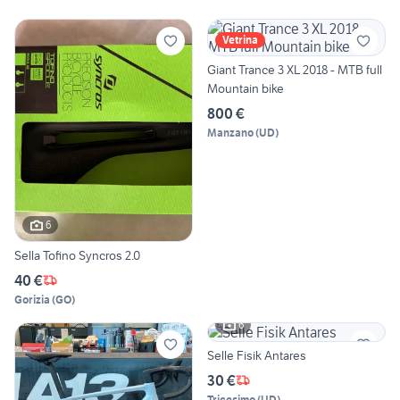
Vetrina
Giant Trance 3 XL 2018 - MTB full
Mountain bike
800 €
Manzano
(
UD
)
6
Sella Tofino Syncros 2.0
40 €
Gorizia
(
GO
)
6
Selle Fisik Antares
30 €
Tricesimo
(
UD
)