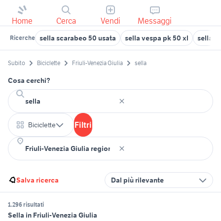
Home
Cerca
Vendi
Messaggi
sella scarabeo 50 usata
sella vespa pk 50 xl
sella r
Ricerche
Subito
Biciclette
Friuli-Venezia Giulia
sella
Cosa cerchi?
Filtri
Biciclette
Salva ricerca
Dal più rilevante
1.296 risultati
Sella in Friuli-Venezia Giulia