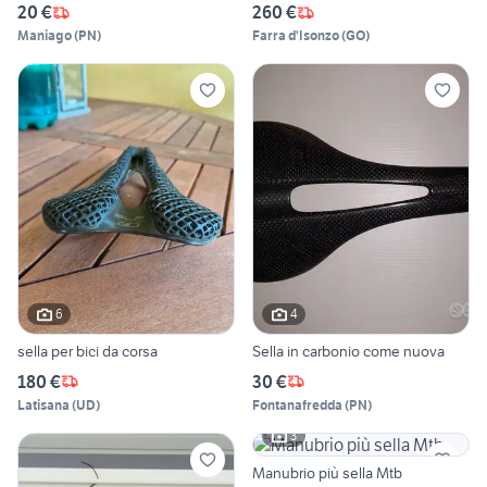
20 €
260 €
Maniago
(
PN
)
Farra d'Isonzo
(
GO
)
6
4
sella per bici da corsa
Sella in carbonio come nuova
180 €
30 €
Latisana
(
UD
)
Fontanafredda
(
PN
)
3
Manubrio più sella Mtb