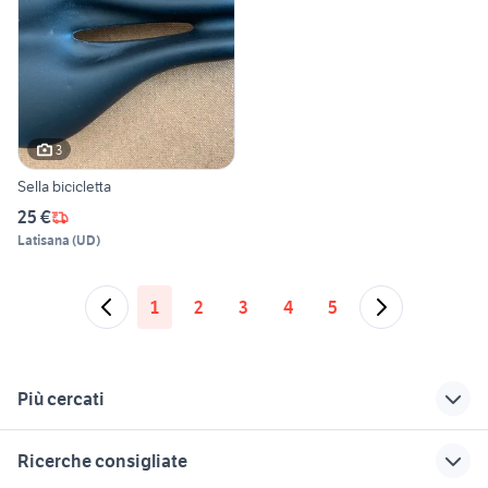
3
Sella bicicletta
25 €
Latisana
(
UD
)
1
2
3
4
5
Più cercati
Correlati
Richerche simili
Suggerimenti
Ricerche consigliate
sella italia slr
bici da bambino
bici bianchi vintage