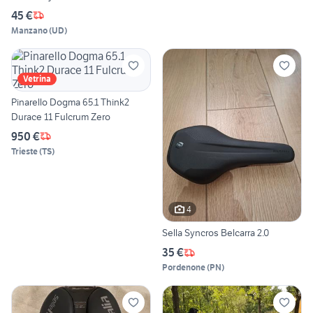
45 €
Manzano
(
UD
)
Vetrina
Pinarello Dogma 65.1 Think2
Durace 11 Fulcrum Zero
950 €
Trieste
(
TS
)
4
Sella Syncros Belcarra 2.0
35 €
Pordenone
(
PN
)