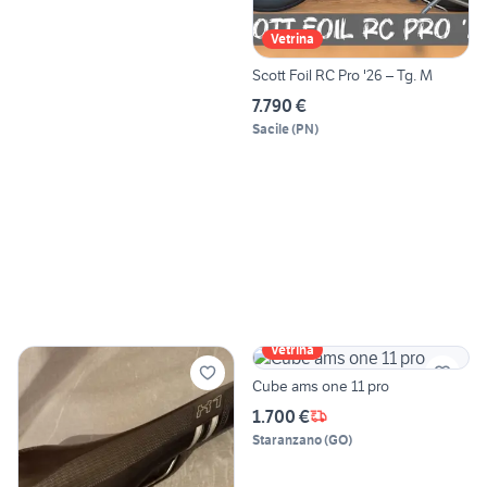
Vetrina
Scott Foil RC Pro '26 – Tg. M
7.790 €
Sacile
(
PN
)
Vetrina
Cube ams one 11 pro
1.700 €
Staranzano
(
GO
)