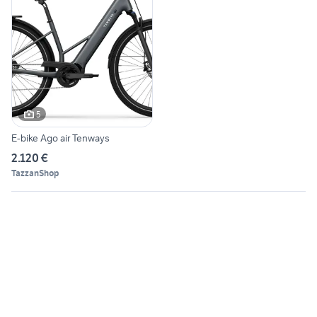
5
E-bike Ago air Tenways
2.120 €
TazzanShop