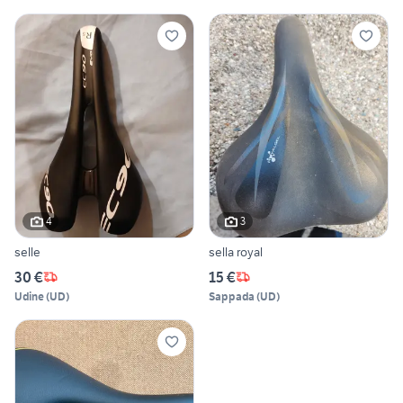
4
3
selle
sella royal
30 €
15 €
Udine
(
UD
)
Sappada
(
UD
)