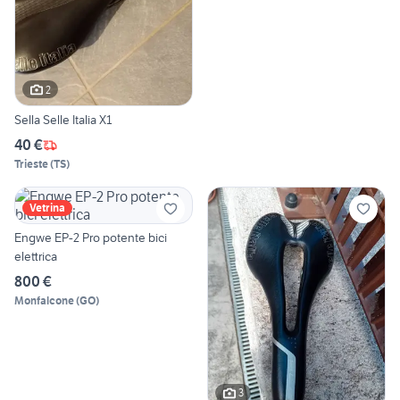
2
Sella Selle Italia X1
40 €
Trieste
(
TS
)
Vetrina
Engwe EP-2 Pro potente bici
elettrica
800 €
Monfalcone
(
GO
)
3