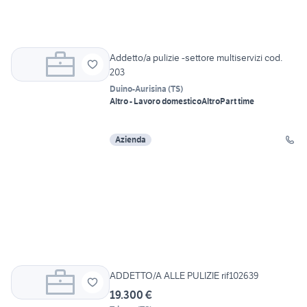
Addetto/a pulizie -settore multiservizi cod.
203
Duino-Aurisina
(
TS
)
Altro - Lavoro domestico
Altro
Part time
Azienda
ADDETTO/A ALLE PULIZIE rif102639
19.300 €