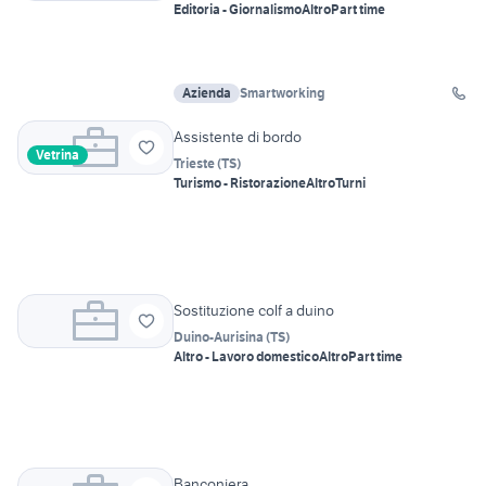
Editoria - Giornalismo
Altro
Part time
Azienda
Smartworking
Assistente di bordo
Vetrina
Trieste
(
TS
)
Turismo - Ristorazione
Altro
Turni
Sostituzione colf a duino
Duino-Aurisina
(
TS
)
Altro - Lavoro domestico
Altro
Part time
Banconiera