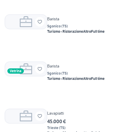
Barista
Sgonico
(
TS
)
Turismo - Ristorazione
Altro
Full time
Barista
Vetrina
Sgonico
(
TS
)
Turismo - Ristorazione
Altro
Full time
Lavapiatti
45.000 €
Trieste
(
TS
)