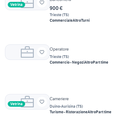
Vetrina
900 €
Trieste
(
TS
)
Commerciale
Altro
Turni
Operatore
Trieste
(
TS
)
Commercio - Negozi
Altro
Part time
Cameriere
Vetrina
Duino-Aurisina
(
TS
)
Turismo - Ristorazione
Altro
Part time