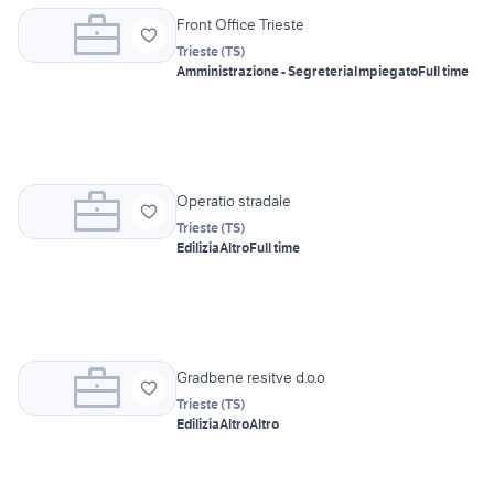
Front Office Trieste
Trieste
(
TS
)
Amministrazione - Segreteria
Impiegato
Full time
Operatio stradale
Trieste
(
TS
)
Edilizia
Altro
Full time
Gradbene resitve d.o.o
Trieste
(
TS
)
Edilizia
Altro
Altro