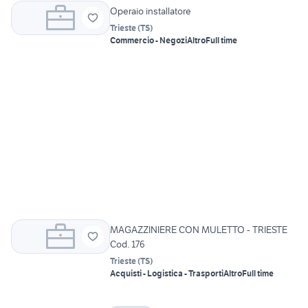
Operaio installatore
Trieste
(
TS
)
Commercio - Negozi
Altro
Full time
MAGAZZINIERE CON MULETTO - TRIESTE
Cod. 176
Trieste
(
TS
)
Acquisti - Logistica - Trasporti
Altro
Full time