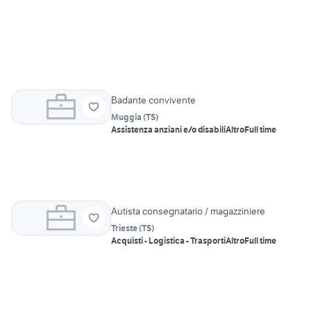
Badante convivente
Muggia
(
TS
)
Assistenza anziani e/o disabili
Altro
Full time
Autista consegnatario / magazziniere
Trieste
(
TS
)
Acquisti - Logistica - Trasporti
Altro
Full time