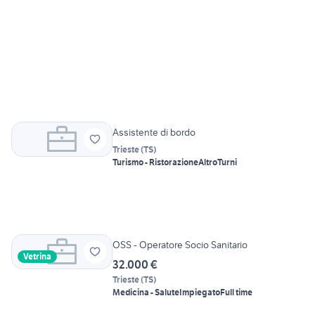
Assistente di bordo
Trieste
(
TS
)
Turismo - Ristorazione
Altro
Turni
OSS - Operatore Socio Sanitario
Vetrina
32.000 €
Trieste
(
TS
)
Medicina - Salute
Impiegato
Full time