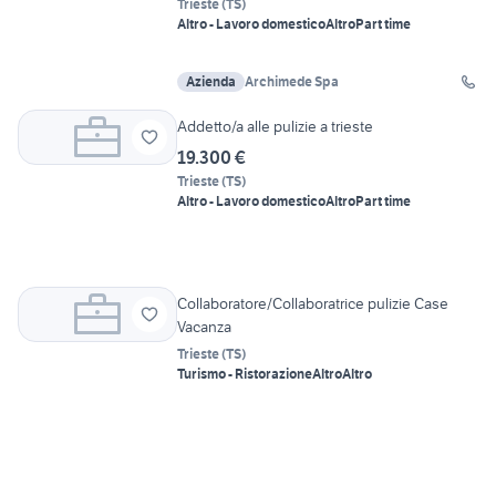
Trieste
(
TS
)
Altro - Lavoro domestico
Altro
Part time
Azienda
Archimede Spa
Addetto/a alle pulizie a trieste
19.300 €
Trieste
(
TS
)
Altro - Lavoro domestico
Altro
Part time
Collaboratore/Collaboratrice pulizie Case
Vacanza
Trieste
(
TS
)
Turismo - Ristorazione
Altro
Altro