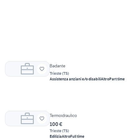
Badante
Trieste
(
TS
)
Assistenza anziani e/o disabili
Altro
Part time
Termoidraulico
100 €
Trieste
(
TS
)
Edilizia
Altro
Full time