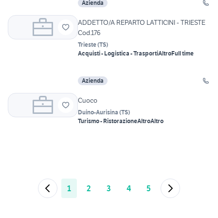
Azienda
ADDETTO/A REPARTO LATTICINI - TRIESTE
Cod.176
Trieste
(
TS
)
Acquisti - Logistica - Trasporti
Altro
Full time
Azienda
Cuoco
Duino-Aurisina
(
TS
)
Turismo - Ristorazione
Altro
Altro
1
2
3
4
5