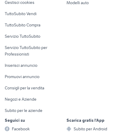
lavoro pordenone
valsamoggia
Gestisci cookies
Modelli auto
Case vacanza
165 70 r14 estive
vuote videogiochi
TuttoSubito Vendi
Uffici e Locali
TuttoSubito Compra
commerciali
Servizio TuttoSubito
elettronica
per la casa e la
sports e hobby
Servizio TuttoSubito per
persona
Informatica
Animali
Professionisti
Arredamento e
Console e
Accessori per
Casalinghi
Inserisci annuncio
Videogiochi
animali
Elettrodomestici
Promuovi annuncio
Audio/Video
Musica e Film
Giardino e Fai da te
Consigli per la vendita
Fotografia
Libri e Riviste
Abbigliamento e
Negozi e Aziende
Telefonia
Strumenti Musicali
Accessori
Subito per le aziende
Sports
Tutto per i bambini
Seguici su
Scarica gratis l'App
Biciclette
Facebook
Subito per Android