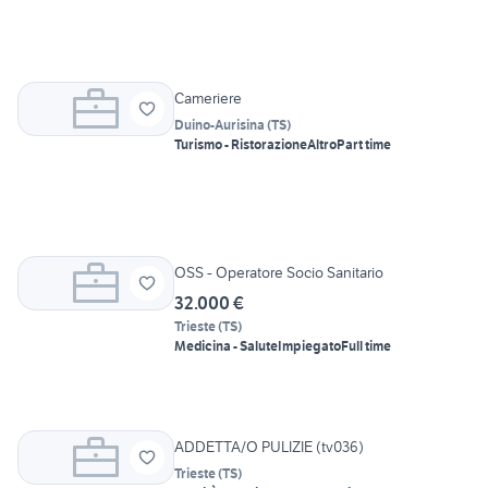
Cameriere
Duino-Aurisina
(
TS
)
Turismo - Ristorazione
Altro
Part time
OSS - Operatore Socio Sanitario
32.000 €
Trieste
(
TS
)
Medicina - Salute
Impiegato
Full time
ADDETTA/O PULIZIE (tv036)
Trieste
(
TS
)