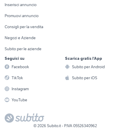
Console e
Accessori per
Casalinghi
Inserisci annuncio
Videogiochi
animali
Elettrodomestici
Promuovi annuncio
Audio/Video
Musica e Film
Giardino e Fai da te
Consigli per la vendita
Fotografia
Libri e Riviste
Abbigliamento e
Negozi e Aziende
Telefonia
Strumenti Musicali
Accessori
Subito per le aziende
Sports
Tutto per i bambini
Seguici su
Scarica gratis l'App
Biciclette
Facebook
Subito per Android
Collezionismo
TikTok
Subito per iOS
Instagram
YouTube
©
2026
Subito.it - P.IVA 05526340962