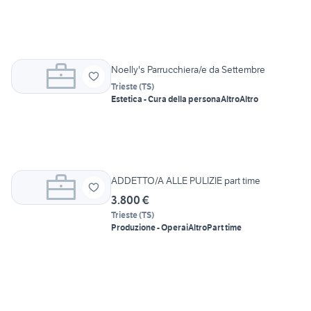
Noelly's Parrucchiera/e da Settembre
Trieste
(
TS
)
Estetica - Cura della persona
Altro
Altro
ADDETTO/A ALLE PULIZIE part time
3.800 €
Trieste
(
TS
)
Produzione - Operai
Altro
Part time