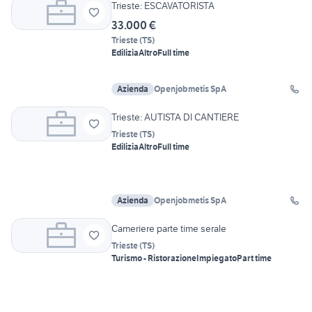
Trieste: ESCAVATORISTA
33.000 €
Trieste
(
TS
)
Edilizia
Altro
Full time
Azienda
Openjobmetis SpA
Trieste: AUTISTA DI CANTIERE
Trieste
(
TS
)
Edilizia
Altro
Full time
Azienda
Openjobmetis SpA
Cameriere parte time serale
Trieste
(
TS
)
Turismo - Ristorazione
Impiegato
Part time