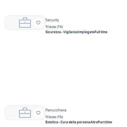
Security
Trieste
(
TS
)
Sicurezza - Vigilanza
Impiegato
Full time
Parrucchiera
Trieste
(
TS
)
Estetica - Cura della persona
Altro
Part time