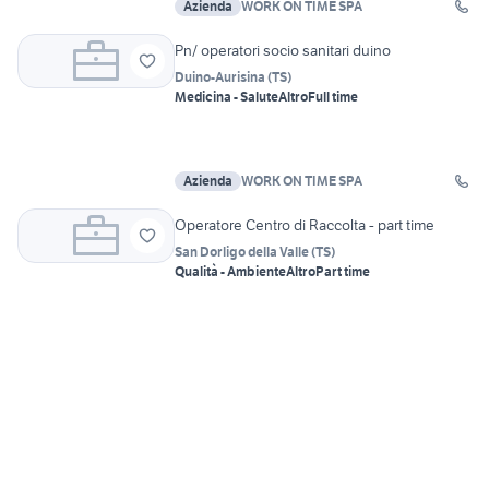
Azienda
WORK ON TIME SPA
Pn/ operatori socio sanitari duino
Duino-Aurisina
(
TS
)
Medicina - Salute
Altro
Full time
Azienda
WORK ON TIME SPA
Operatore Centro di Raccolta - part time
San Dorligo della Valle
(
TS
)
Qualità - Ambiente
Altro
Part time