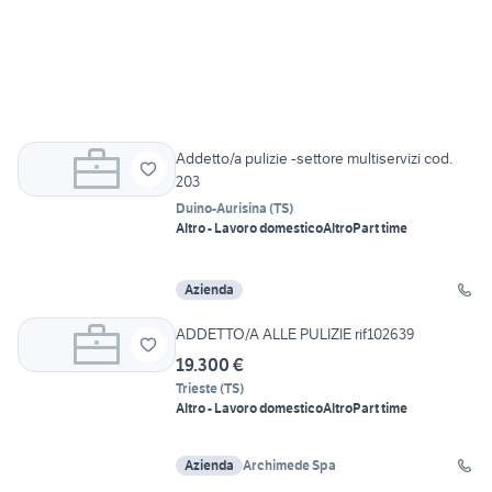
Addetto/a pulizie -settore multiservizi cod.
203
Duino-Aurisina
(
TS
)
Altro - Lavoro domestico
Altro
Part time
Azienda
ADDETTO/A ALLE PULIZIE rif102639
19.300 €
Trieste
(
TS
)
Altro - Lavoro domestico
Altro
Part time
Azienda
Archimede Spa