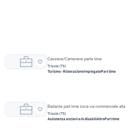
Cassiere/Cameriere parte time
Trieste
(
TS
)
Turismo - Ristorazione
Impiegato
Part time
Badante part time zona via commerciale alta
Trieste
(
TS
)
Assistenza anziani e/o disabili
Altro
Part time