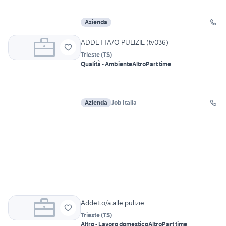
Azienda
ADDETTA/O PULIZIE (tv036)
Trieste
(
TS
)
Qualità - Ambiente
Altro
Part time
Azienda
Job Italia
Addetto/a alle pulizie
Trieste
(
TS
)
Altro - Lavoro domestico
Altro
Part time