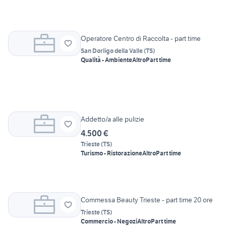
Operatore Centro di Raccolta - part time
San Dorligo della Valle
(
TS
)
Qualità - Ambiente
Altro
Part time
Addetto/a alle pulizie
4.500 €
Trieste
(
TS
)
Turismo - Ristorazione
Altro
Part time
Commessa Beauty Trieste - part time 20 ore
Trieste
(
TS
)
Commercio - Negozi
Altro
Part time