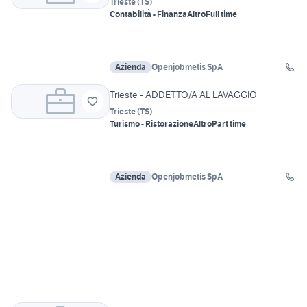
Trieste
(
TS
)
Contabilità - Finanza
Altro
Full time
Azienda
Openjobmetis SpA
Trieste - ADDETTO/A AL LAVAGGIO
Trieste
(
TS
)
Turismo - Ristorazione
Altro
Part time
Azienda
Openjobmetis SpA