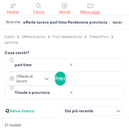
Home
Cerca
Vendi
Messaggi
offerte lavoro part time Pordenone provincia
lavoro p
Ricerche
Subito
Offerte di lavoro
Friuli-Venezia Giulia
Trieste (Prov)
part time
Cosa cerchi?
Offerte di
Filtri
lavoro
Salva ricerca
Dal più recente
37 risultati