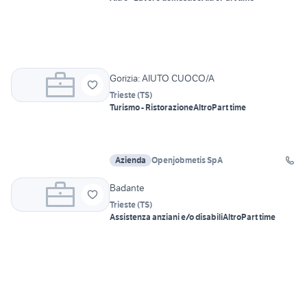
Gorizia: AIUTO CUOCO/A
Trieste
(
TS
)
Turismo - Ristorazione
Altro
Part time
Azienda
Openjobmetis SpA
Badante
Trieste
(
TS
)
Assistenza anziani e/o disabili
Altro
Part time