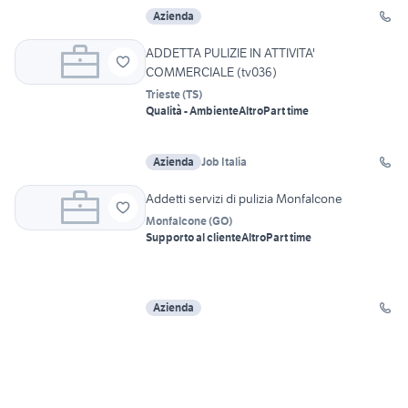
Azienda
ADDETTA PULIZIE IN ATTIVITA'
COMMERCIALE (tv036)
Trieste
(
TS
)
Qualità - Ambiente
Altro
Part time
Azienda
Job Italia
Addetti servizi di pulizia Monfalcone
Monfalcone
(
GO
)
Supporto al cliente
Altro
Part time
Azienda