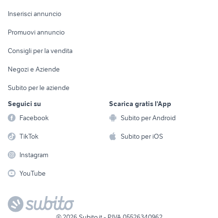
Arredamento e
Console e
Accessori per
Casalinghi
Inserisci annuncio
Videogiochi
animali
Elettrodomestici
Promuovi annuncio
Audio/Video
Musica e Film
Giardino e Fai da te
Consigli per la vendita
Fotografia
Libri e Riviste
Abbigliamento e
Negozi e Aziende
Telefonia
Strumenti Musicali
Accessori
Subito per le aziende
Sports
Tutto per i bambini
Seguici su
Scarica gratis l'App
Biciclette
Facebook
Subito per Android
Collezionismo
TikTok
Subito per iOS
Instagram
YouTube
©
2026
Subito.it - P.IVA 05526340962