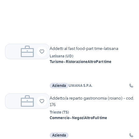
Addetti al fast food-part time-latisana
Latisana
(
UD
)
Turismo - Ristorazione
Altro
Part time
Azienda
UMANA S.P.A.
Addetto/a reparto gastronomia (roiano) - cod.
176
Trieste
(
TS
)
Commercio - Negozi
Altro
Full time
Azienda