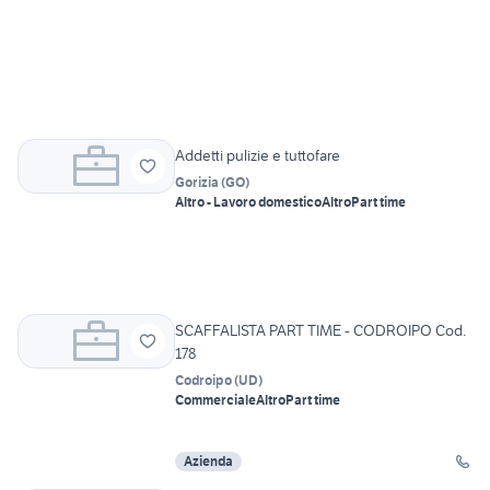
Addetti pulizie e tuttofare
Gorizia
(
GO
)
Altro - Lavoro domestico
Altro
Part time
SCAFFALISTA PART TIME - CODROIPO Cod.
178
Codroipo
(
UD
)
Commerciale
Altro
Part time
Azienda