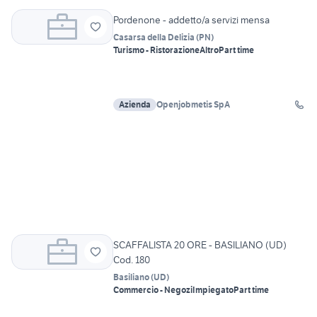
Pordenone - addetto/a servizi mensa
Casarsa della Delizia
(
PN
)
Turismo - Ristorazione
Altro
Part time
Azienda
Openjobmetis SpA
SCAFFALISTA 20 ORE - BASILIANO (UD)
Cod. 180
Basiliano
(
UD
)
Commercio - Negozi
Impiegato
Part time