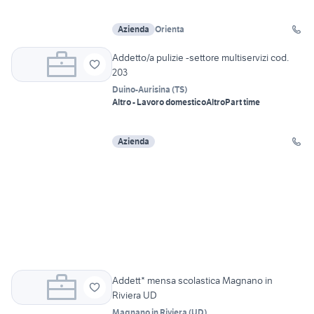
Azienda
Orienta
Addetto/a pulizie -settore multiservizi cod.
203
Duino-Aurisina
(
TS
)
Altro - Lavoro domestico
Altro
Part time
Azienda
Addett* mensa scolastica Magnano in
Riviera UD
Magnano in Riviera
(
UD
)