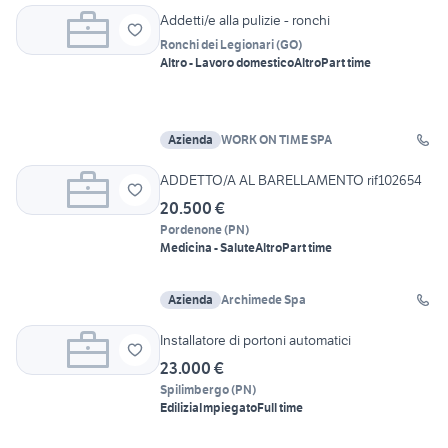
Addetti/e alla pulizie - ronchi
Ronchi dei Legionari
(
GO
)
Altro - Lavoro domestico
Altro
Part time
Azienda
WORK ON TIME SPA
ADDETTO/A AL BARELLAMENTO rif102654
20.500 €
Pordenone
(
PN
)
Medicina - Salute
Altro
Part time
Azienda
Archimede Spa
Installatore di portoni automatici
23.000 €
Spilimbergo
(
PN
)
Edilizia
Impiegato
Full time