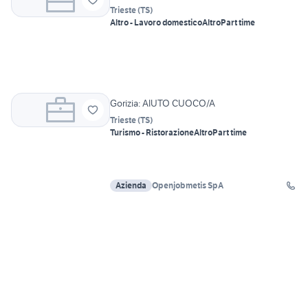
Trieste
(
TS
)
Altro - Lavoro domestico
Altro
Part time
Gorizia: AIUTO CUOCO/A
Trieste
(
TS
)
Turismo - Ristorazione
Altro
Part time
Azienda
Openjobmetis SpA