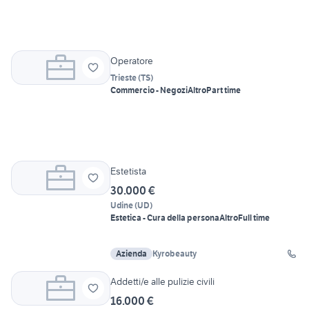
Operatore
Trieste
(
TS
)
Commercio - Negozi
Altro
Part time
Estetista
30.000 €
Udine
(
UD
)
Estetica - Cura della persona
Altro
Full time
Azienda
Kyrobeauty
Addetti/e alle pulizie civili
16.000 €