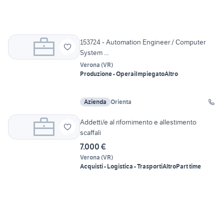
153724 - Automation Engineer / Computer
System ...
Verona
(
VR
)
Produzione - Operai
Impiegato
Altro
Azienda
Orienta
Addetti/e al rifornimento e allestimento
scaffali
7.000 €
Verona
(
VR
)
Acquisti - Logistica - Trasporti
Altro
Part time