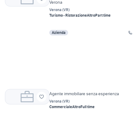
Verona
Verona
(
VR
)
Turismo - Ristorazione
Altro
Part time
Azienda
Agente immobiliare senza esperienza
Verona
(
VR
)
Commerciale
Altro
Full time