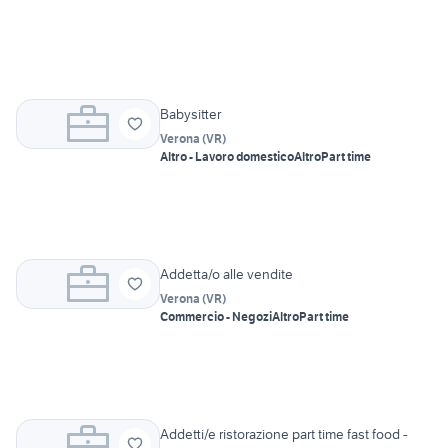
Babysitter
Verona
(
VR
)
Altro - Lavoro domestico
Altro
Part time
Addetta/o alle vendite
Verona
(
VR
)
Commercio - Negozi
Altro
Part time
Addetti/e ristorazione part time fast food -