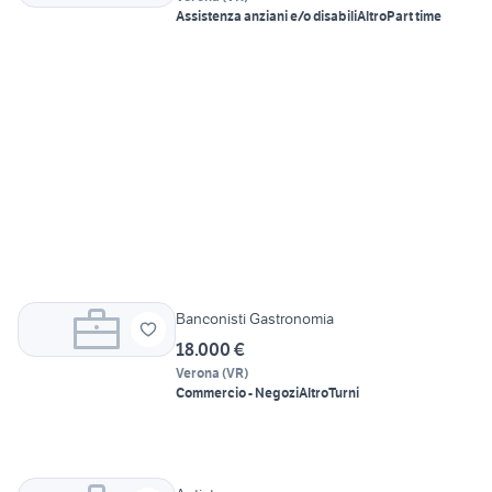
Assistenza anziani e/o disabili
Altro
Part time
Banconisti Gastronomia
18.000 €
Verona
(
VR
)
Commercio - Negozi
Altro
Turni