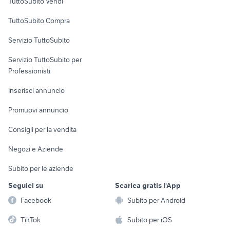
TuttoSubito Vendi
Uffici e Locali
TuttoSubito Compra
commerciali
Servizio TuttoSubito
elettronica
per la casa e la
sports e hobby
Servizio TuttoSubito per
persona
Informatica
Animali
Professionisti
Arredamento e
Console e
Accessori per
Casalinghi
Inserisci annuncio
Videogiochi
animali
Elettrodomestici
Promuovi annuncio
Audio/Video
Musica e Film
Giardino e Fai da te
Consigli per la vendita
Fotografia
Libri e Riviste
Abbigliamento e
Negozi e Aziende
Telefonia
Strumenti Musicali
Accessori
Subito per le aziende
Sports
Tutto per i bambini
Seguici su
Scarica gratis l'App
Biciclette
Facebook
Subito per Android
Collezionismo
TikTok
Subito per iOS