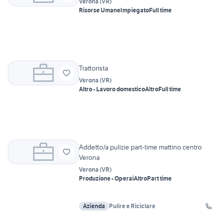
Verona
(
VR
)
Risorse Umane
Impiegato
Full time
Trattorista
Verona
(
VR
)
Altro - Lavoro domestico
Altro
Full time
Addetto/a pulizie part-time mattino centro
Verona
Verona
(
VR
)
Produzione - Operai
Altro
Part time
Azienda
Pulire e Riciclare