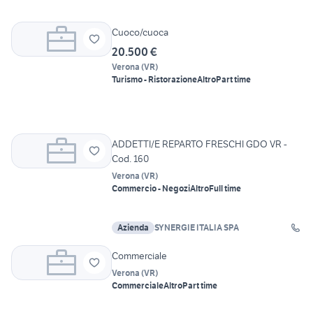
Cuoco/cuoca
20.500 €
Verona
(
VR
)
Turismo - Ristorazione
Altro
Part time
ADDETTI/E REPARTO FRESCHI GDO VR -
Cod. 160
Verona
(
VR
)
Commercio - Negozi
Altro
Full time
Azienda
SYNERGIE ITALIA SPA
Commerciale
Verona
(
VR
)
Commerciale
Altro
Part time