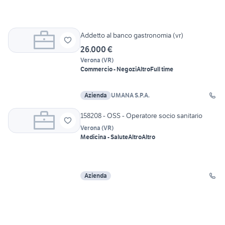
Addetto al banco gastronomia (vr)
26.000 €
Verona
(
VR
)
Commercio - Negozi
Altro
Full time
Azienda
UMANA S.P.A.
158208 - OSS - Operatore socio sanitario
Verona
(
VR
)
Medicina - Salute
Altro
Altro
Azienda