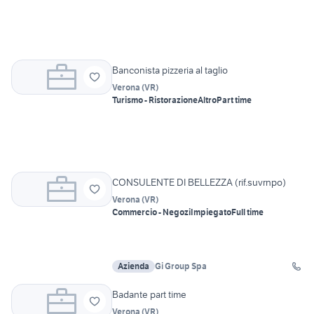
Banconista pizzeria al taglio
Verona
(
VR
)
Turismo - Ristorazione
Altro
Part time
CONSULENTE DI BELLEZZA (rif.suvrnpo)
Verona
(
VR
)
Commercio - Negozi
Impiegato
Full time
Azienda
Gi Group Spa
Badante part time
Verona
(
VR
)