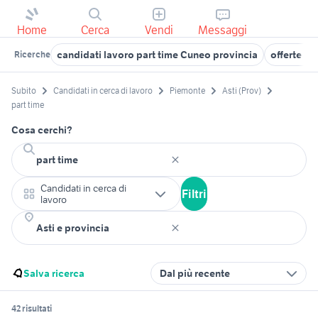
Home
Cerca
Vendi
Messaggi
candidati lavoro part time Cuneo provincia
offerte la
Ricerche
Subito
Candidati in cerca di lavoro
Piemonte
Asti (Prov)
part time
Cosa cerchi?
Candidati in cerca di
Filtri
lavoro
Salva ricerca
Dal più recente
42 risultati