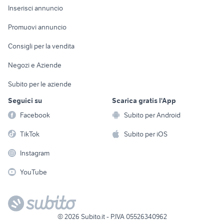
Console e
Accessori per
Casalinghi
Inserisci annuncio
Videogiochi
animali
Elettrodomestici
Promuovi annuncio
Audio/Video
Musica e Film
Giardino e Fai da te
Consigli per la vendita
Fotografia
Libri e Riviste
Abbigliamento e
Negozi e Aziende
Telefonia
Strumenti Musicali
Accessori
Subito per le aziende
Sports
Tutto per i bambini
Seguici su
Scarica gratis l'App
Biciclette
Facebook
Subito per Android
Collezionismo
TikTok
Subito per iOS
Instagram
YouTube
©
2026
Subito.it - P.IVA 05526340962