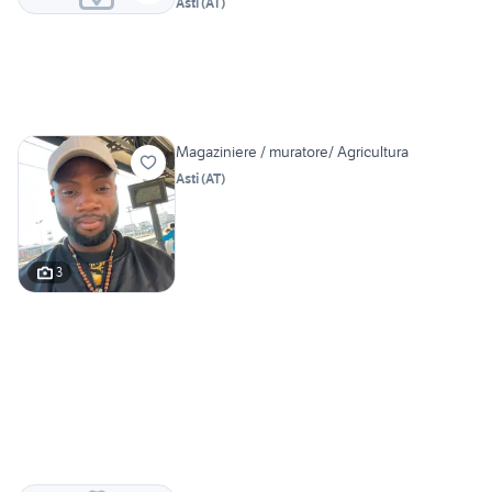
Asti
(
AT
)
Magaziniere / muratore/ Agricultura
Asti
(
AT
)
3