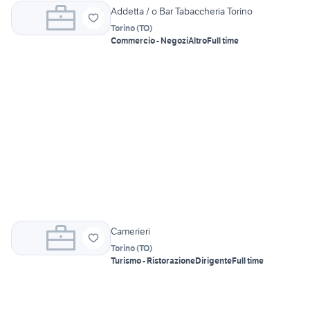
Addetta / o Bar Tabaccheria Torino
Torino
(
TO
)
Commercio - Negozi
Altro
Full time
Camerieri
Torino
(
TO
)
Turismo - Ristorazione
Dirigente
Full time