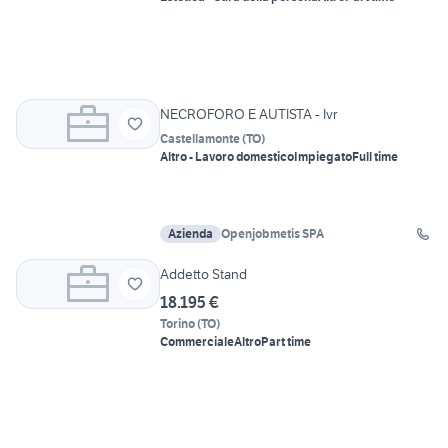
NECROFORO E AUTISTA - Ivr
Castellamonte
(
TO
)
Altro - Lavoro domestico
Impiegato
Full time
Azienda
Openjobmetis SPA
Addetto Stand
18.195 €
Torino
(
TO
)
Commerciale
Altro
Part time