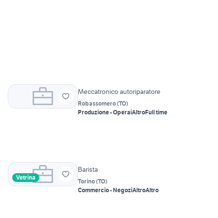
Meccatronico autoriparatore
Robassomero
(
TO
)
Produzione - Operai
Altro
Full time
Barista
Vetrina
Torino
(
TO
)
Commercio - Negozi
Altro
Altro