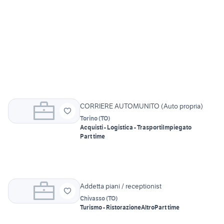
CORRIERE AUTOMUNITO (Auto propria)
Torino
(
TO
)
Acquisti - Logistica - Trasporti
Impiegato
Part time
Addetta piani / receptionist
Chivasso
(
TO
)
Turismo - Ristorazione
Altro
Part time