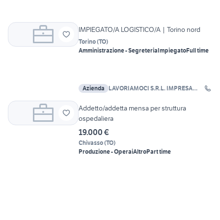
IMPIEGATO/A LOGISTICO/A | Torino nord
Torino
(
TO
)
Amministrazione - Segreteria
Impiegato
Full time
Azienda
LAVORIAMOCI S.R.L. IMPRESA
SOCIALE
Addetto/addetta mensa per struttura
ospedaliera
19.000 €
Chivasso
(
TO
)
Produzione - Operai
Altro
Part time