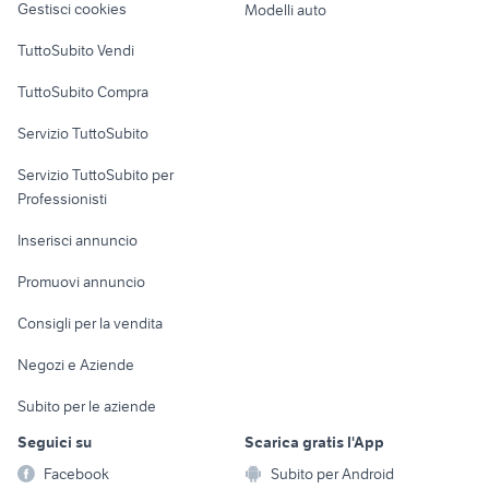
Gestisci cookies
Modelli auto
offerte lavoro badante Vicenza
barista torino
Case vacanza
provincia
TuttoSubito Vendi
Uffici e Locali
TuttoSubito Compra
commerciali
Servizio TuttoSubito
elettronica
per la casa e la
sports e hobby
Servizio TuttoSubito per
persona
Informatica
Animali
Professionisti
Arredamento e
Console e
Accessori per
Casalinghi
Inserisci annuncio
Videogiochi
animali
Elettrodomestici
Promuovi annuncio
Audio/Video
Musica e Film
Giardino e Fai da te
Consigli per la vendita
Fotografia
Libri e Riviste
Abbigliamento e
Negozi e Aziende
Telefonia
Strumenti Musicali
Accessori
Subito per le aziende
Sports
Tutto per i bambini
Seguici su
Scarica gratis l'App
Biciclette
Facebook
Subito per Android