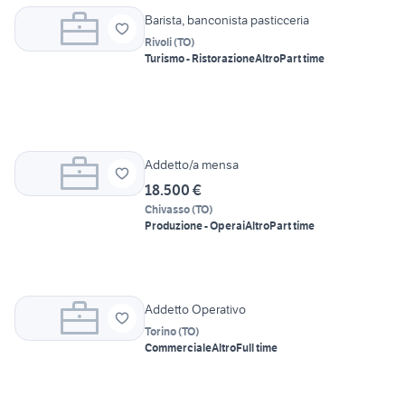
Barista, banconista pasticceria
Rivoli
(
TO
)
Turismo - Ristorazione
Altro
Part time
Addetto/a mensa
18.500 €
Chivasso
(
TO
)
Produzione - Operai
Altro
Part time
Addetto Operativo
Torino
(
TO
)
Commerciale
Altro
Full time