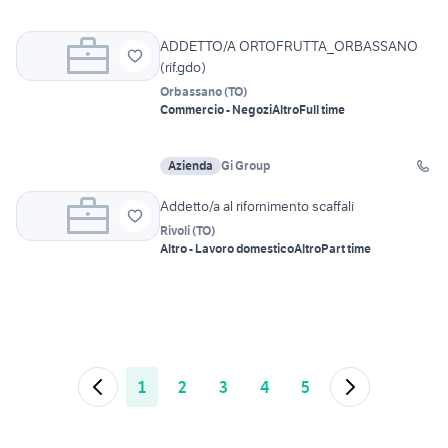
ADDETTO/A ORTOFRUTTA_ORBASSANO
(rif.gdo)
Orbassano
(
TO
)
Commercio - Negozi
Altro
Full time
Azienda
Gi Group
Addetto/a al rifornimento scaffali
Rivoli
(
TO
)
Altro - Lavoro domestico
Altro
Part time
1
2
3
4
5