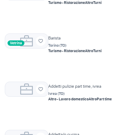
Turismo - Ristorazione
Altro
Turni
Barista
Vetrina
Torino
(
TO
)
Turismo - Ristorazione
Altro
Turni
Addetti pulizie part time, ivrea
Ivrea
(
TO
)
Altro - Lavoro domestico
Altro
Part time
Addetta/o cucina