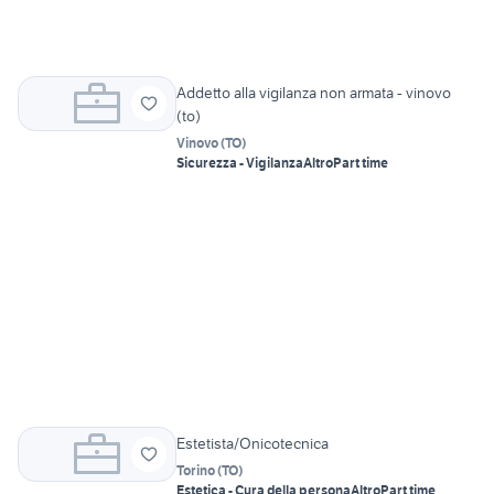
Addetto alla vigilanza non armata - vinovo
(to)
Vinovo
(
TO
)
Sicurezza - Vigilanza
Altro
Part time
Estetista/Onicotecnica
Torino
(
TO
)
Estetica - Cura della persona
Altro
Part time