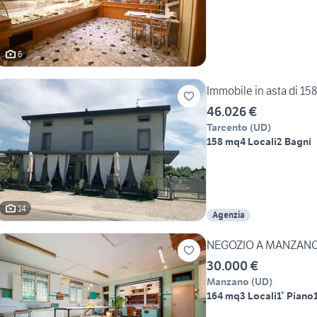
6
Immobile in asta di 158
46.026 €
Tarcento
(
UD
)
158 mq
4 Locali
2 Bagni
14
Agenzia
NEGOZIO A MANZAN
30.000 €
Manzano
(
UD
)
164 mq
3 Locali
1° Piano