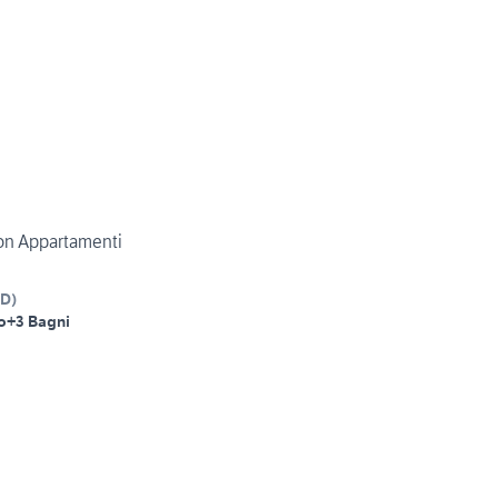
on Appartamenti
D
)
o
+3 Bagni