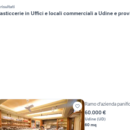
 risultati
asticcerie in Uffici e locali commerciali a Udine e prov
Ramo d'azienda panifici
60.000 €
Udine
(
UD
)
60 mq