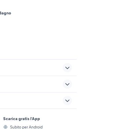
 Bagno
locale commerciale pozzuoli
affitto negozio savona
sports e hobby
li
a
Scarica gratis l'App
furgone telonato
Animali
rovincia
Subito per Android