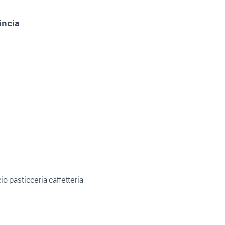
incia
o pasticceria caffetteria