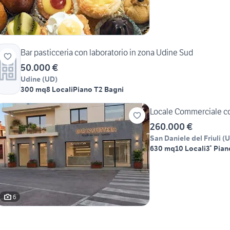
Bar pasticceria con laboratorio in zona Udine Sud
50.000 €
Udine
(
UD
)
300 mq
8 Locali
Piano T
2 Bagni
Locale Commerciale c
260.000 €
San Daniele del Friuli
(
U
630 mq
10 Locali
3° Pian
6