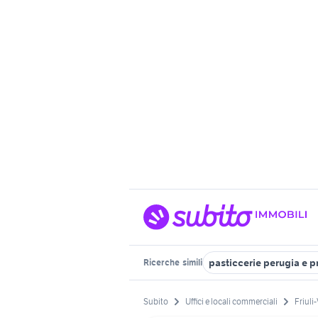
pasticcerie perugia e p
Ricerche
simili
Subito
Uffici e locali commerciali
Friuli