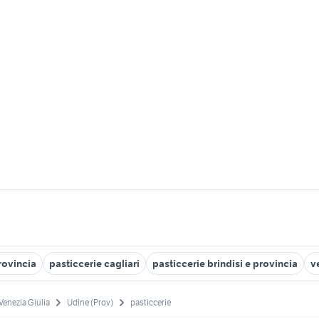
rovincia
pasticcerie cagliari
pasticcerie brindisi e provincia
v
-Venezia Giulia
Udine (Prov)
pasticcerie