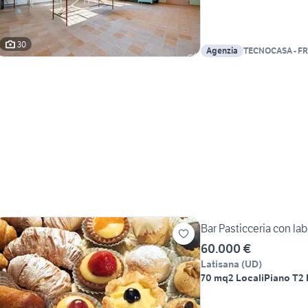
30
Agenzia
TECNOCASA - FR
Bar Pasticceria con lab
60.000 €
Latisana
(
UD
)
70 mq
2 Locali
Piano T
2 