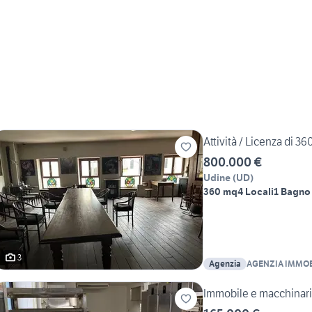
Attività / Licenza di 36
800.000 €
Udine
(
UD
)
360 mq
4 Locali
1 Bagno
3
Agenzia
AGENZIA IMMOB
CASTELLO
Immobile e macchinari 