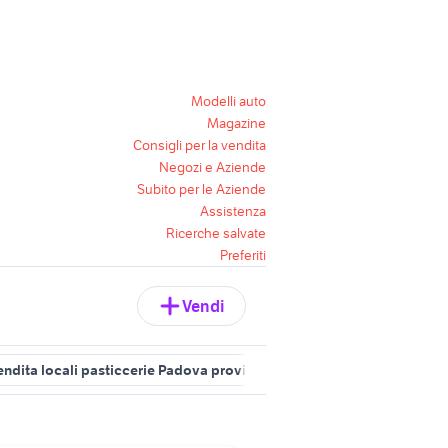
Modelli auto
Magazine
Consigli per la vendita
Negozi e Aziende
Subito per le Aziende
Assistenza
Ricerche salvate
Preferiti
Vendi
endita locali pasticcerie Padova provincia
pasticcerie abruzzo
v