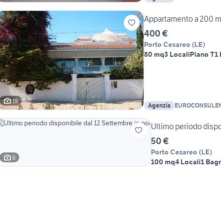
Appartamento a 200 mt
400 €
Porto Cesareo
(
LE
)
80 mq
3 Locali
Piano T
1
19
Agenzia
EUROCONSULE
Ultimo periodo dispo
50 €
Porto Cesareo
(
LE
)
6
100 mq
4 Locali
1 Bag