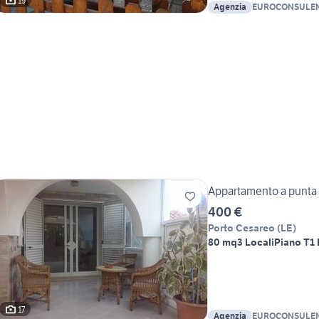
19
Agenzia
EUROCONSULE
Appartamento a punta p
400 €
Porto Cesareo
(
LE
)
80 mq
3 Locali
Piano T
1
17
Agenzia
EUROCONSULE