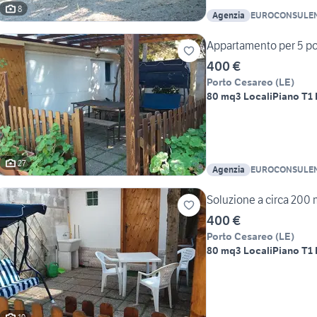
8
Agenzia
EUROCONSULE
Appartamento per 5 pos
400 €
Porto Cesareo
(
LE
)
80 mq
3 Locali
Piano T
1
27
Agenzia
EUROCONSULE
Soluzione a circa 200 
400 €
Porto Cesareo
(
LE
)
80 mq
3 Locali
Piano T
1