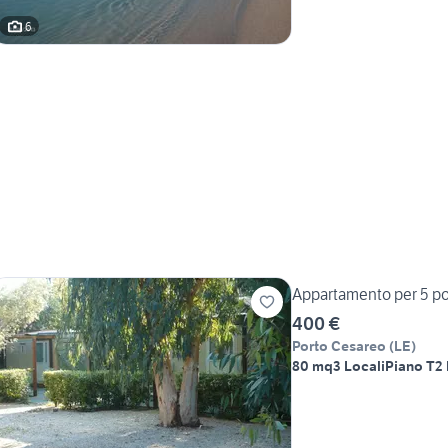
6
Appartamento per 5 pos
400 €
Porto Cesareo
(
LE
)
80 mq
3 Locali
Piano T
2