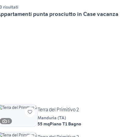
0 risultati
ppartamenti punta prosciutto in Case vacanza
Terra del Primitivo 2
Manduria
(
TA
)
6
55 mq
Piano T
1 Bagno