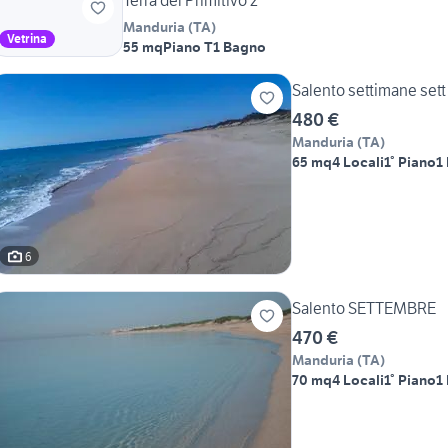
Terra del Primitivo 2
Manduria
(
TA
)
Vetrina
55 mq
Piano T
1 Bagno
Salento settimane sett
480 €
Manduria
(
TA
)
65 mq
4 Locali
1° Piano
1
6
Salento SETTEMBRE
470 €
Manduria
(
TA
)
70 mq
4 Locali
1° Piano
1