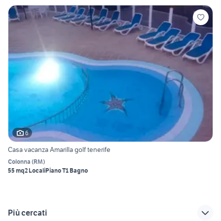
6
Casa vacanza Amarilla golf tenerife
Colonna
(
RM
)
55 mq
2 Locali
Piano T
1 Bagno
Più cercati