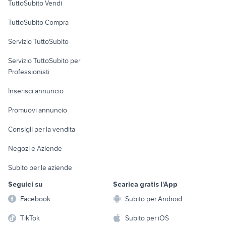
TuttoSubito Vendi
affitto case vacanza trinitapoli
appartamenti chia sardegna
Uffici e Locali
TuttoSubito Compra
commerciali
Servizio TuttoSubito
elettronica
per la casa e la
sports e hobby
Servizio TuttoSubito per
persona
Informatica
Animali
Professionisti
Arredamento e
Console e
Accessori per
Casalinghi
Inserisci annuncio
Videogiochi
animali
Elettrodomestici
Promuovi annuncio
Audio/Video
Musica e Film
Giardino e Fai da te
Consigli per la vendita
Fotografia
Libri e Riviste
Abbigliamento e
Negozi e Aziende
Telefonia
Strumenti Musicali
Accessori
Subito per le aziende
Sports
Tutto per i bambini
Seguici su
Scarica gratis l'App
Biciclette
Facebook
Subito per Android
Collezionismo
TikTok
Subito per iOS