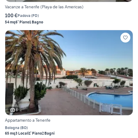
Vacanze a Tenerife (Playa de las Americas)
100 €
Padova
(
PD
)
54 mq
6° Piano
1 Bagno
6
Appartamento a Tenerife
Bologna
(
BO
)
65 mq
3 Locali
1° Piano
2 Bagni