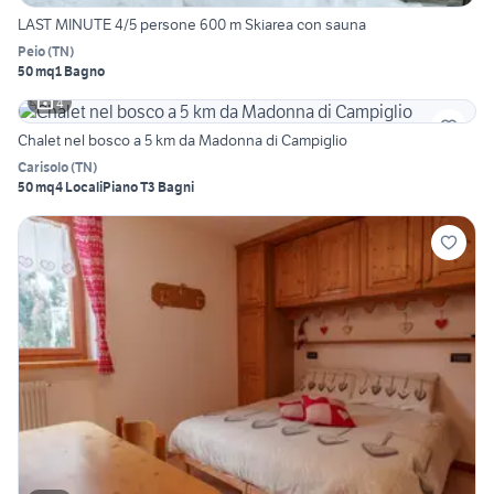
LAST MINUTE 4/5 persone 600 m Skiarea con sauna
Peio
(
TN
)
50 mq
1 Bagno
4
Chalet nel bosco a 5 km da Madonna di Campiglio
Carisolo
(
TN
)
50 mq
4 Locali
Piano T
3 Bagni