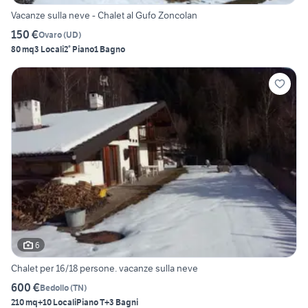
Vacanze sulla neve - Chalet al Gufo Zoncolan
150 €
Ovaro
(
UD
)
80 mq
3 Locali
2° Piano
1 Bagno
6
Chalet per 16/18 persone. vacanze sulla neve
600 €
Bedollo
(
TN
)
210 mq
+10 Locali
Piano T
+3 Bagni