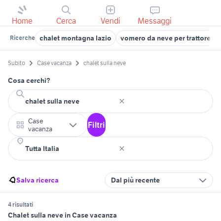
Home
Cerca
Vendi
Messaggi
chalet montagna lazio
vomero da neve per trattore ve
Ricerche
Subito
Case vacanza
chalet sulla neve
Cosa cerchi?
Case
Filtri
vacanza
Salva ricerca
Dal più recente
4 risultati
Chalet sulla neve in Case vacanza