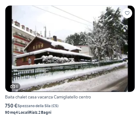
6
Baita chalet casa vacanza Camigliatello centro
750 €
Spezzano della Sila
(
CS
)
90 mq
4 Locali
Rialz.
2 Bagni