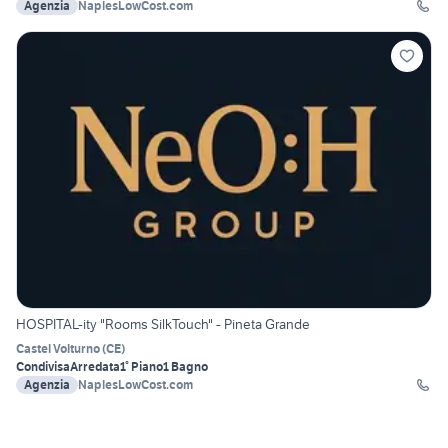
Agenzia
NaplesLowCost.com
HOSPITAL-ity "Rooms SilkTouch" - Pineta Grande
Castel Volturno
(
CE
)
Condivisa
Arredata
1° Piano
1 Bagno
Agenzia
NaplesLowCost.com