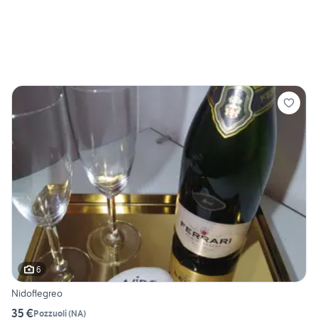
6
Nidoflegreo
35 €
Pozzuoli
(
NA
)