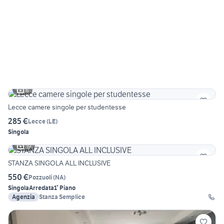
6
Lecce camere singole per studentesse
285 €
Lecce
(
LE
)
Singola
19
STANZA SINGOLA ALL INCLUSIVE
550 €
Pozzuoli
(
NA
)
Singola
Arredata
1° Piano
Agenzia
Stanza Semplice