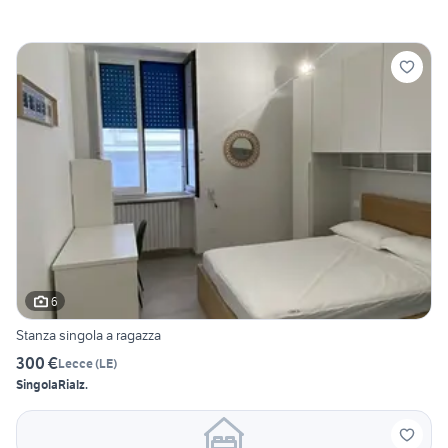
6
Stanza singola a ragazza
300 €
Lecce
(
LE
)
Singola
Rialz.