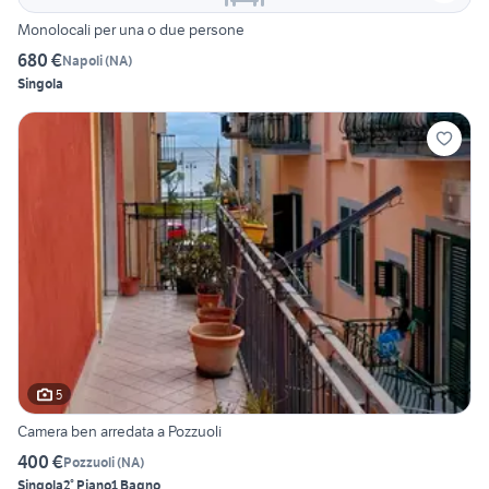
Monolocali per una o due persone
680 €
Napoli
(
NA
)
Singola
5
Camera ben arredata a Pozzuoli
400 €
Pozzuoli
(
NA
)
Singola
2° Piano
1 Bagno