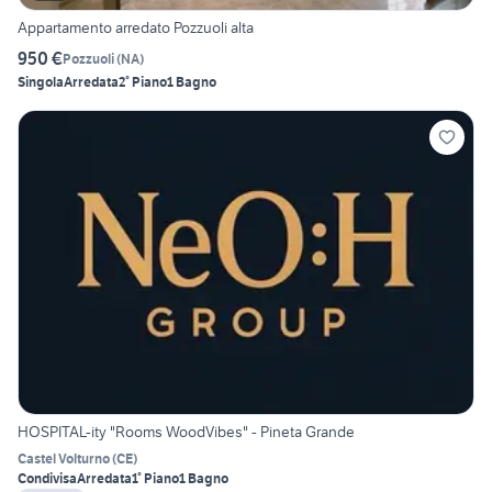
Appartamento arredato Pozzuoli alta
950 €
Pozzuoli
(
NA
)
Singola
Arredata
2° Piano
1 Bagno
HOSPITAL-ity "Rooms WoodVibes" - Pineta Grande
Castel Volturno
(
CE
)
Condivisa
Arredata
1° Piano
1 Bagno