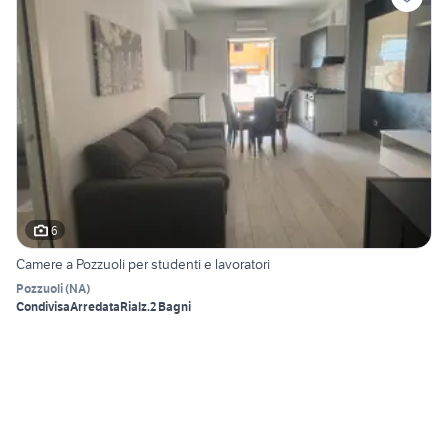
6
Camere a Pozzuoli per studenti e lavoratori
Pozzuoli
(
NA
)
Condivisa
Arredata
Rialz.
2 Bagni