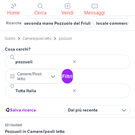
Home
Cerca
Vendi
Messaggi
seconda mano Pozzuolo del Friuli
locale commerciale
Ricerche
Subito
Camere/posti letto
pozzuoli
Cosa cerchi?
Camere/Posti
Filtri
letto
Salva ricerca
Dal più recente
10 risultati
Pozzuoli in Camere/posti letto