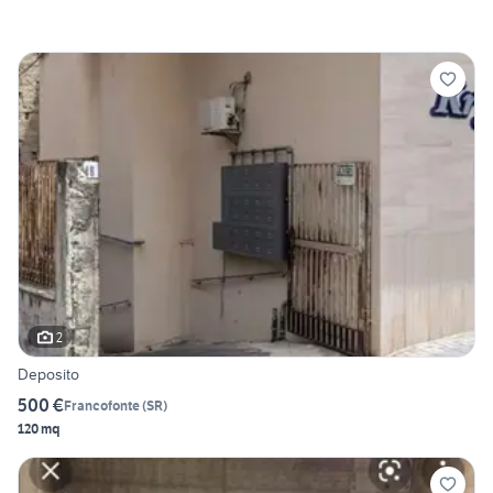
2
Deposito
500 €
Francofonte
(
SR
)
120 mq