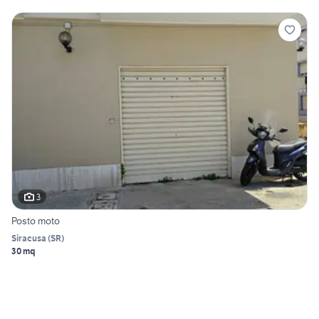
3
Posto moto
Siracusa
(
SR
)
30 mq