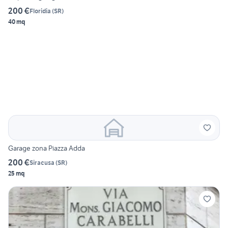
200 €
Floridia
(
SR
)
40 mq
Garage zona Piazza Adda
200 €
Siracusa
(
SR
)
25 mq