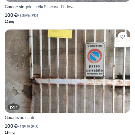
Garage singolo in Via Siracusa, Padova
100 €
Padova
(
PD
)
12 mq
4
Garage/box auto
100 €
Ragusa
(
RG
)
19 mq