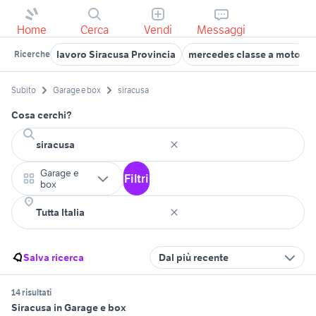
Home
Cerca
Vendi
Messaggi
lavoro Siracusa Provincia
mercedes classe a motori S
Ricerche
Subito
Garage e box
siracusa
Cosa cerchi?
Garage e
Filtri
box
Salva ricerca
Dal più recente
14 risultati
Siracusa in Garage e box