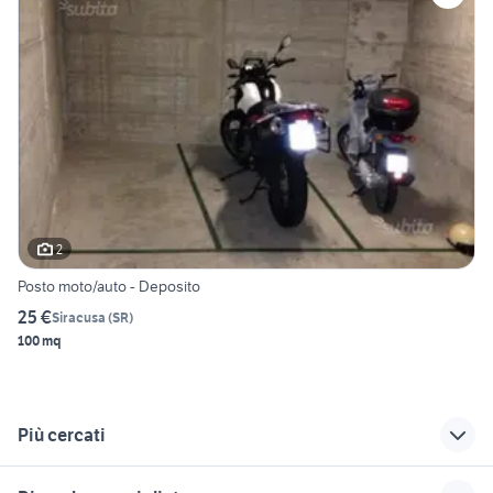
2
Posto moto/auto - Deposito
25 €
Siracusa
(
SR
)
100 mq
Più cercati
Correlati
Richerche simili
Suggerimenti