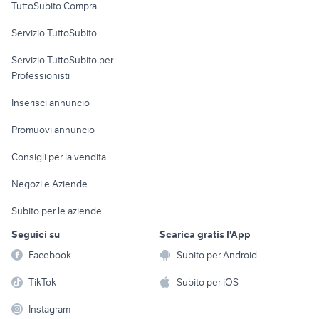
TuttoSubito Compra
commerciali
Servizio TuttoSubito
elettronica
per la casa e la
sports e hobby
Servizio TuttoSubito per
persona
Informatica
Animali
Professionisti
Arredamento e
Console e
Accessori per
Casalinghi
Inserisci annuncio
Videogiochi
animali
Elettrodomestici
Promuovi annuncio
Audio/Video
Musica e Film
Giardino e Fai da te
Consigli per la vendita
Fotografia
Libri e Riviste
Abbigliamento e
Negozi e Aziende
Telefonia
Strumenti Musicali
Accessori
Subito per le aziende
Sports
Tutto per i bambini
Seguici su
Scarica gratis l'App
Biciclette
Facebook
Subito per Android
Collezionismo
TikTok
Subito per iOS
Instagram