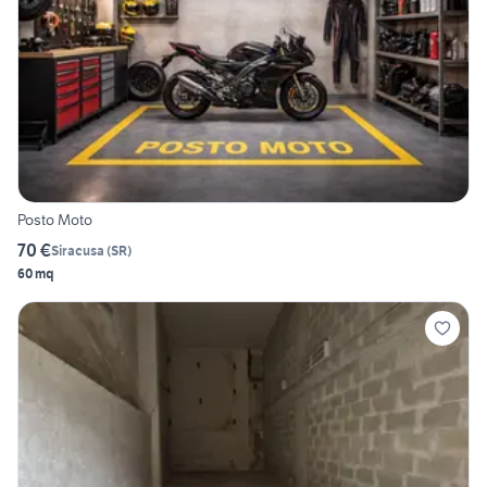
Posto Moto
70 €
Siracusa
(
SR
)
60 mq