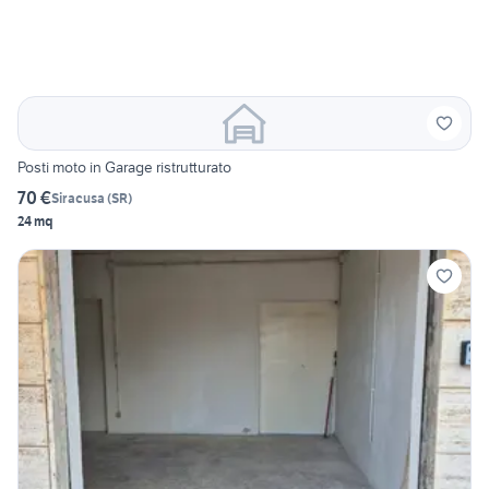
Posti moto in Garage ristrutturato
70 €
Siracusa
(
SR
)
24 mq