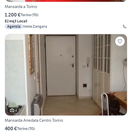
Mansarda a Torino
1.200 €
Torino
(
TO
)
82 mq
3 Locali
Agenzia
Immo Zangara
4
Mansarda Arredata Centro Torino
400 €
Torino
(
TO
)