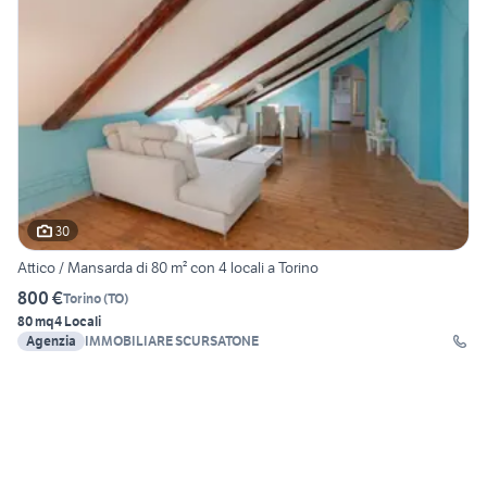
30
Attico / Mansarda di 80 m² con 4 locali a Torino
800 €
Torino
(
TO
)
80 mq
4 Locali
Agenzia
IMMOBILIARE SCURSATONE