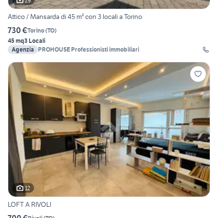
29
Attico / Mansarda di 45 m² con 3 locali a Torino
730 €
Torino
(
TO
)
45 mq
3 Locali
Agenzia
PROHOUSE Professionisti immobiliari
12
LOFT A RIVOLI