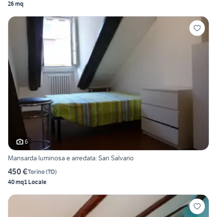
26 mq
6
Mansarda luminosa e arredata: San Salvario
450 €
Torino
(
TO
)
40 mq
1 Locale