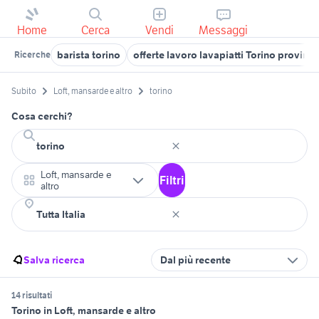
Home
Cerca
Vendi
Messaggi
barista torino
offerte lavoro lavapiatti Torino provinci
Ricerche
Subito
Loft, mansarde e altro
torino
Cosa cerchi?
Loft, mansarde e
Filtri
altro
Salva ricerca
Dal più recente
14 risultati
Torino in Loft, mansarde e altro