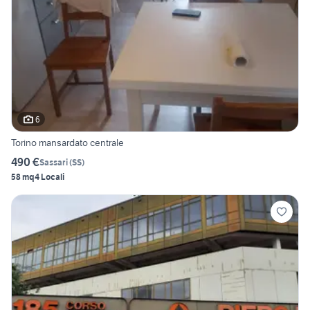
6
Torino mansardato centrale
490 €
Sassari
(
SS
)
58 mq
4 Locali