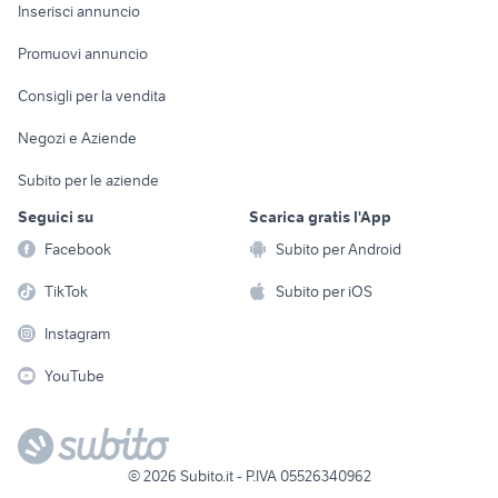
Console e
Accessori per
Casalinghi
Inserisci annuncio
Videogiochi
animali
Elettrodomestici
Promuovi annuncio
Audio/Video
Musica e Film
Giardino e Fai da te
Consigli per la vendita
Fotografia
Libri e Riviste
Abbigliamento e
Negozi e Aziende
Telefonia
Strumenti Musicali
Accessori
Subito per le aziende
Sports
Tutto per i bambini
Seguici su
Scarica gratis l'App
Biciclette
Facebook
Subito per Android
Collezionismo
TikTok
Subito per iOS
Instagram
YouTube
©
2026
Subito.it - P.IVA 05526340962