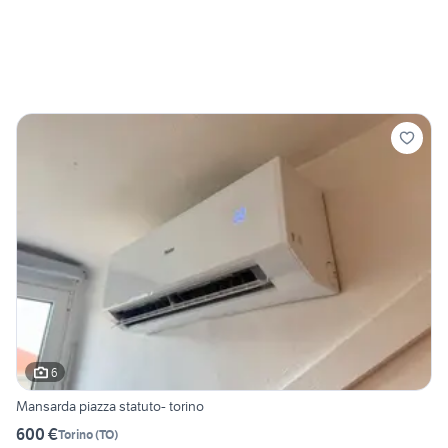
6
Mansarda piazza statuto- torino
600 €
Torino
(
TO
)