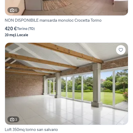
6
NON DISPONIBILE mansarda monoloc Crocetta Torino
420 €
Torino
(
TO
)
20 mq
1 Locale
3
Loft 350mq torino san salvario