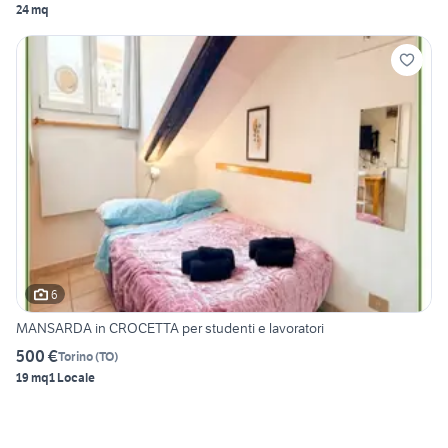
24 mq
6
MANSARDA in CROCETTA per studenti e lavoratori
500 €
Torino
(
TO
)
19 mq
1 Locale