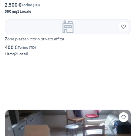
2.500 €
Torino
(
TO
)
350 mq
1 Locale
Zona piazza vittorio privato affitta
400 €
Torino
(
TO
)
10 mq
2 Locali