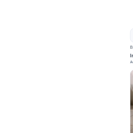
B
I
A