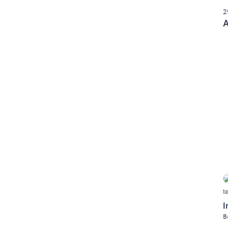
2
A
t
I
B