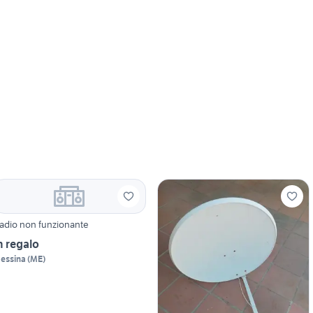
adio non funzionante
n regalo
essina
(
ME
)