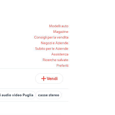
Modelli auto
Magazine
Consigli per la vendita
Negozi e Aziende
Subito per le Aziende
Assistenza
Ricerche salvate
Preferiti
Vendi
i audio video Puglia
casse stereo
technics
meccanica cd
jb