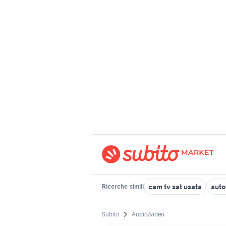
cam tv sat usata
auto
Ricerche
simili
Subito
Audio/video