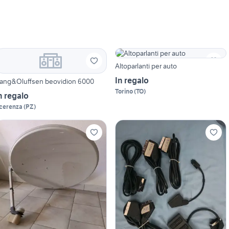
Altoparlanti per auto
In regalo
ang&Oluffsen beovidion 6000
Torino
(
TO
)
n regalo
cerenza
(
PZ
)