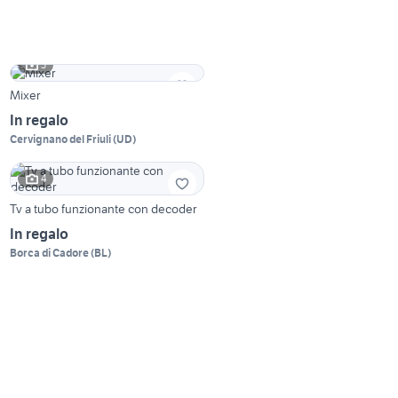
3
Mixer
In regalo
Cervignano del Friuli
(
UD
)
4
Tv a tubo funzionante con decoder
In regalo
Borca di Cadore
(
BL
)