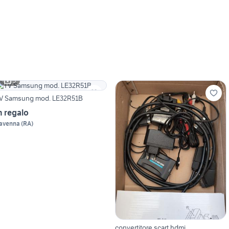
5
V Samsung mod. LE32R51B
n regalo
avenna
(
RA
)
convertitore scart hdmi