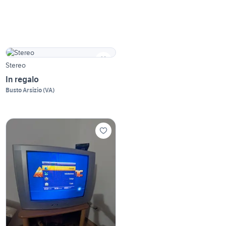
Stereo
In regalo
Busto Arsizio
(
VA
)