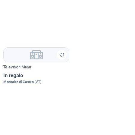
Televisori Mivar
In regalo
Montalto di Castro
(
VT
)