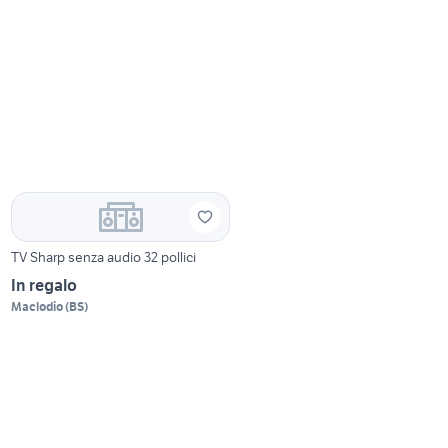
TV Sharp senza audio 32 pollici
In regalo
Maclodio
(
BS
)