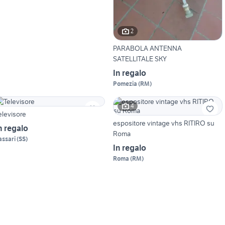
2
PARABOLA ANTENNA
SATELLITALE SKY
In regalo
Pomezia
(
RM
)
4
elevisore
espositore vintage vhs RITIRO su
n regalo
Roma
assari
(
SS
)
In regalo
Roma
(
RM
)