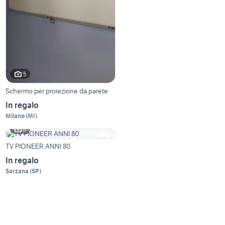
5
Schermo per proiezione da parete
In regalo
Milano
(
MI
)
6
TV PIONEER ANNI 80
In regalo
Sarzana
(
SP
)