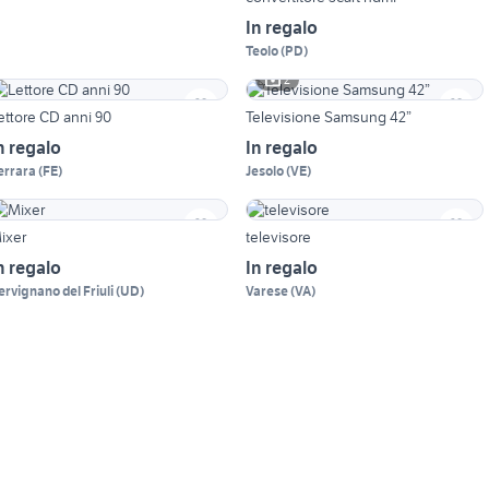
In regalo
Teolo
(
PD
)
2
ettore CD anni 90
Televisione Samsung 42”
n regalo
In regalo
errara
(
FE
)
Jesolo
(
VE
)
ixer
televisore
n regalo
In regalo
ervignano del Friuli
(
UD
)
Varese
(
VA
)