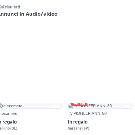
96 risultati
nnunci in Audio/video
Vetrina
elecamere
TV PIONEER ANNI 80
n regalo
In regalo
elluno
(
BL
)
Sarzana
(
SP
)