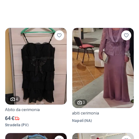
4
3
Abito da cerimonia
abiti cerimonia
64 €
Napoli
(
NA
)
Stradella
(
PV
)