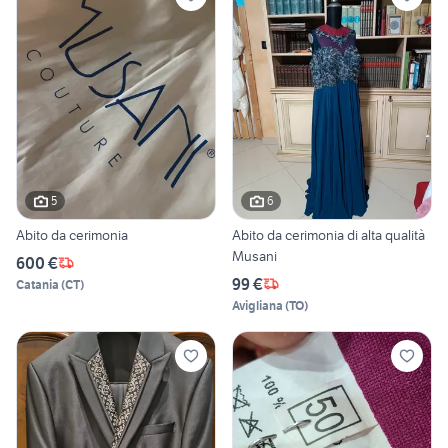
5
6
Abito da cerimonia
Abito da cerimonia di alta qualità
Musani
600 €
99 €
Catania
(
CT
)
Avigliana
(
TO
)