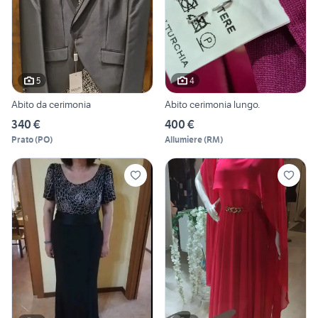
5
4
Abito da cerimonia
Abito cerimonia lungo.
340 €
400 €
Prato
(
PO
)
Allumiere
(
RM
)