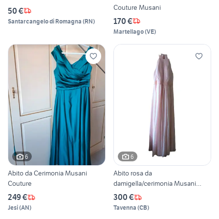
Couture Musani
50 €
170 €
Santarcangelo di Romagna
(
RN
)
Martellago
(
VE
)
6
6
Abito da Cerimonia Musani
Abito rosa da
Couture
damigella/cerimonia Musani
couture
249 €
300 €
Jesi
(
AN
)
Tavenna
(
CB
)