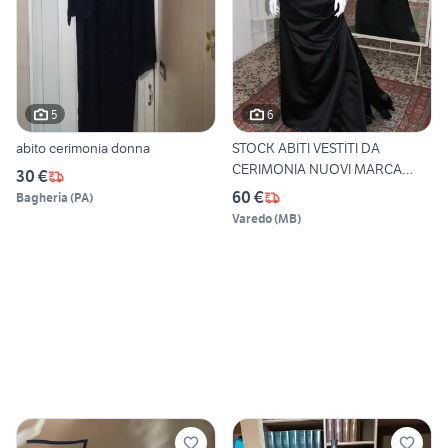
5
6
abito cerimonia donna
STOCK ABITI VESTITI DA
CERIMONIA NUOVI MARCA
30 €
MUSAN
60 €
Bagheria
(
PA
)
Varedo
(
MB
)