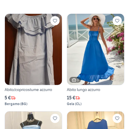
3
Abito/copricostume azzurro
Abito lungo azzurro
5 €
15 €
Bergamo
(
BG
)
Gela
(
CL
)