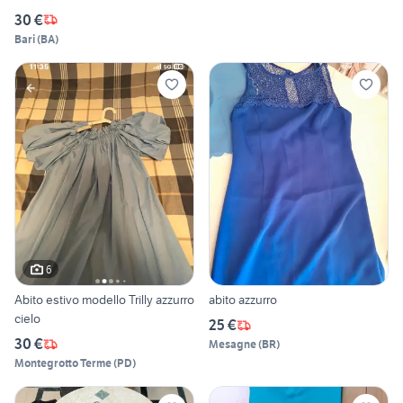
30 €
Bari
(
BA
)
6
Abito estivo modello Trilly azzurro
abito azzurro
cielo
25 €
30 €
Mesagne
(
BR
)
Montegrotto Terme
(
PD
)