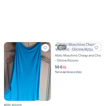
6
Abito Moschino Cheap and Chic
- Glicine/Azzurro
50 €
Torre del Greco
(
NA
)
abito azzurro