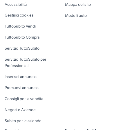
navigatore classe b
serbatoio ducati monster
Accessibilità
Mappa del sito
Loft, mansarde e
Veicoli commerciali
bauletto majesty 400
cb 500 scarico
altro
Gestisci cookies
Modelli auto
Case vacanza
TuttoSubito Vendi
Uffici e Locali
TuttoSubito Compra
commerciali
Servizio TuttoSubito
elettronica
per la casa e la
sports e hobby
Servizio TuttoSubito per
persona
Informatica
Animali
Professionisti
Arredamento e
Console e
Accessori per
Casalinghi
Inserisci annuncio
Videogiochi
animali
Elettrodomestici
Promuovi annuncio
Audio/Video
Musica e Film
Giardino e Fai da te
Consigli per la vendita
Fotografia
Libri e Riviste
Abbigliamento e
Negozi e Aziende
Telefonia
Strumenti Musicali
Accessori
Subito per le aziende
Sports
Tutto per i bambini