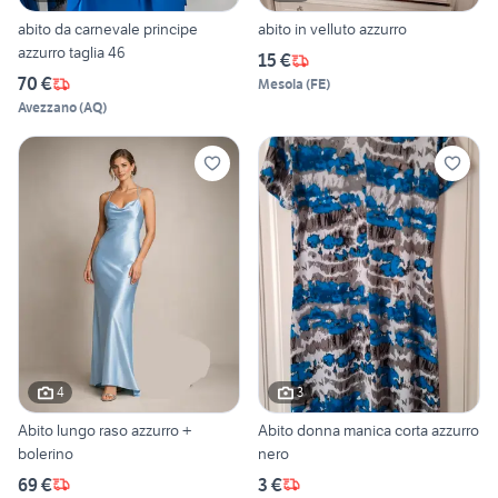
abito da carnevale principe
abito in velluto azzurro
azzurro taglia 46
15 €
70 €
Mesola
(
FE
)
Avezzano
(
AQ
)
4
3
Abito lungo raso azzurro +
Abito donna manica corta azzurro
bolerino
nero
69 €
3 €