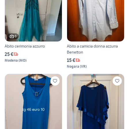
6
Abito cerimonia azzurro
Abito a camicia donna azzurra
Benetton
25 €
15 €
Modena
(
MO
)
Nogara
(
VR
)