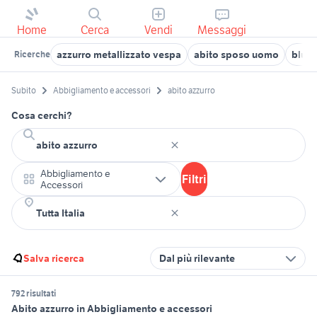
Home
Cerca
Vendi
Messaggi
azzurro metallizzato vespa
abito sposo uomo
bluma
Ricerche
Subito
Abbigliamento e accessori
abito azzurro
Cosa cerchi?
Abbigliamento e
Filtri
Accessori
Salva ricerca
Dal più rilevante
792 risultati
Abito azzurro in Abbigliamento e accessori