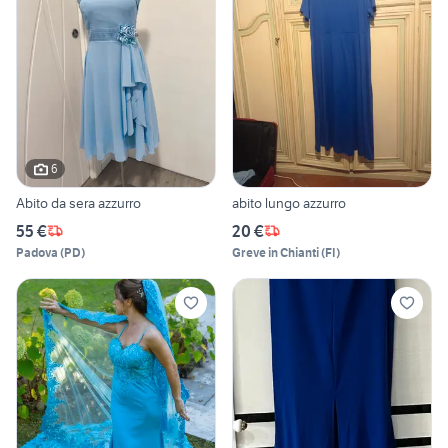
6
Abito da sera azzurro
abito lungo azzurro
55 €
20 €
Padova
(
PD
)
Greve in Chianti
(
FI
)