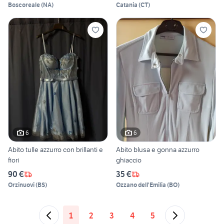
Boscoreale
(
NA
)
Catania
(
CT
)
6
6
Abito tulle azzurro con brillanti e
Abito blusa e gonna azzurro
fiori
ghiaccio
90 €
35 €
Orzinuovi
(
BS
)
Ozzano dell'Emilia
(
BO
)
1
2
3
4
5