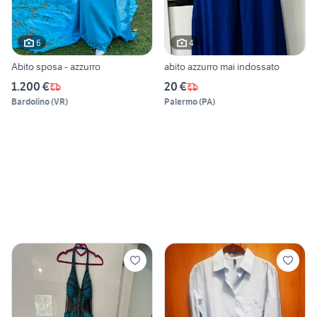
6
4
Abito sposa - azzurro
abito azzurro mai indossato
1.200 €
20 €
Bardolino
(
VR
)
Palermo
(
PA
)