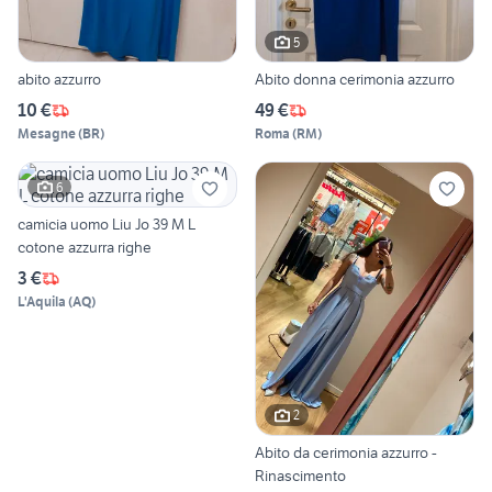
5
abito azzurro
Abito donna cerimonia azzurro
10 €
49 €
Mesagne
(
BR
)
Roma
(
RM
)
6
camicia uomo Liu Jo 39 M L
cotone azzurra righe
3 €
L'Aquila
(
AQ
)
2
Abito da cerimonia azzurro -
Rinascimento