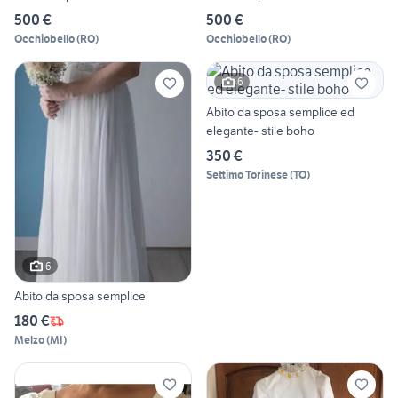
500 €
500 €
Occhiobello
(
RO
)
Occhiobello
(
RO
)
6
Abito da sposa semplice ed
elegante- stile boho
350 €
Settimo Torinese
(
TO
)
6
Abito da sposa semplice
180 €
Melzo
(
MI
)