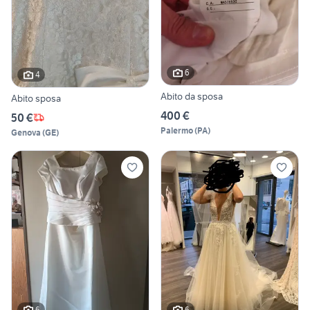
6
4
Abito da sposa
Abito sposa
400 €
50 €
Palermo
(
PA
)
Genova
(
GE
)
6
6