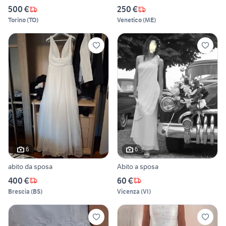
500 €
250 €
Torino
(
TO
)
Venetico
(
ME
)
6
6
abito da sposa
Abito a sposa
400 €
60 €
Brescia
(
BS
)
Vicenza
(
VI
)