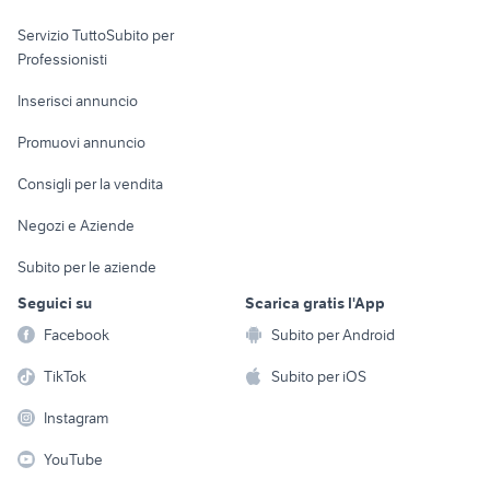
elettronica
per la casa e la
sports e hobby
Servizio TuttoSubito per
persona
Informatica
Animali
Professionisti
Arredamento e
Console e
Accessori per
Casalinghi
Inserisci annuncio
Videogiochi
animali
Elettrodomestici
Promuovi annuncio
Audio/Video
Musica e Film
Giardino e Fai da te
Consigli per la vendita
Fotografia
Libri e Riviste
Abbigliamento e
Negozi e Aziende
Telefonia
Strumenti Musicali
Accessori
Subito per le aziende
Sports
Tutto per i bambini
Seguici su
Scarica gratis l'App
Biciclette
Facebook
Subito per Android
Collezionismo
TikTok
Subito per iOS
Instagram
YouTube