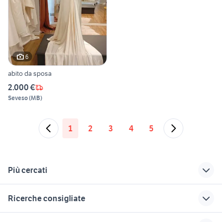
6
abito da sposa
2.000 €
Seveso
(
MB
)
1
2
3
4
5
Più cercati
Correlati
Richerche simili
Suggerimenti
Ricerche consigliate
abito da sposa
scarico africa twin
portapacchi vespa
monospalla
1000 usato
px
ducati pantah accessori moto
jeans amiri