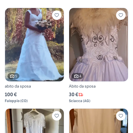
5
4
abito da sposa
Abito da sposa
100 €
30 €
Faloppio
(
CO
)
Sciacca
(
AG
)