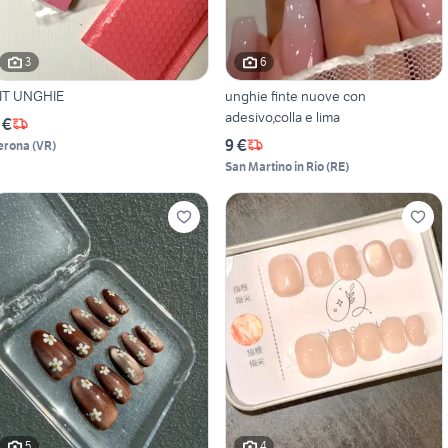
3
6
IT UNGHIE
unghie finte nuove con
adesivo,colla e lima
 €
9 €
erona
(
VR
)
San Martino in Rio
(
RE
)
5
4