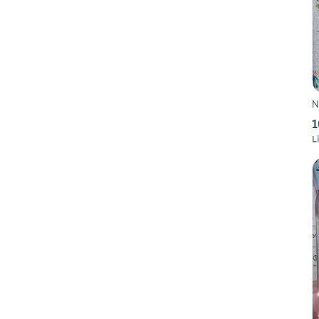
N
1
L