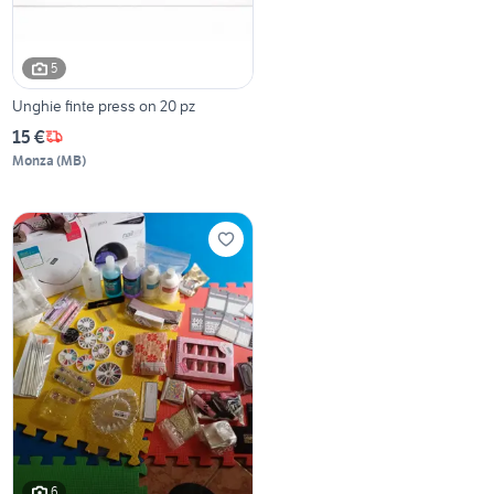
5
Unghie finte press on 20 pz
15 €
Monza
(
MB
)
6