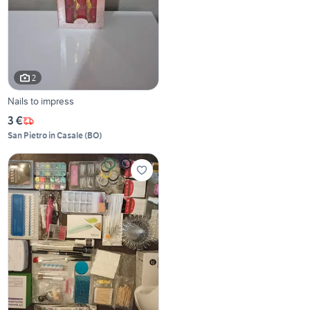
2
Nails to impress
3 €
San Pietro in Casale
(
BO
)