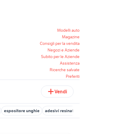
Modelli auto
Magazine
Consigli per la vendita
Negozi e Aziende
Subito per le Aziende
Assistenza
Ricerche salvate
Preferiti
Vendi
espositore unghie
adesivi resinati moto
unghie unicorno
ad