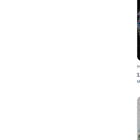
s
1
M