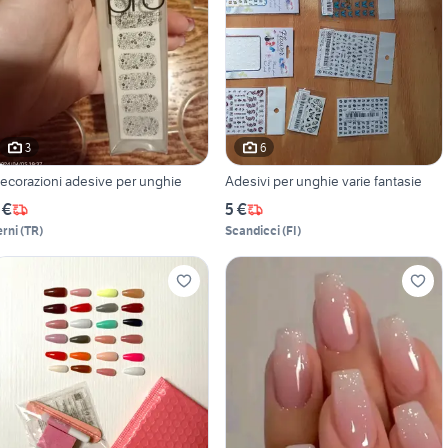
3
6
ecorazioni adesive per unghie
Adesivi per unghie varie fantasie
 €
5 €
erni
(
TR
)
Scandicci
(
FI
)