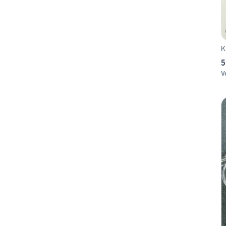
K
5
V