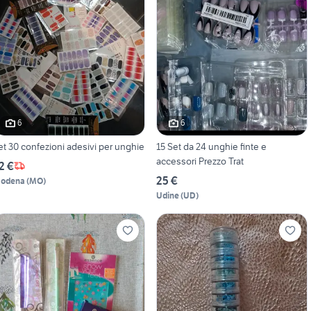
6
6
et 30 confezioni adesivi per unghie
15 Set da 24 unghie finte e
accessori Prezzo Trat
2 €
25 €
odena
(
MO
)
Udine
(
UD
)