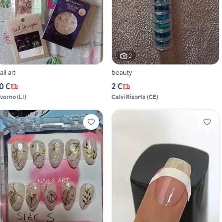
2
ail art
beauty
0 €
2 €
ivorno
(
LI
)
Calvi Risorta
(
CE
)