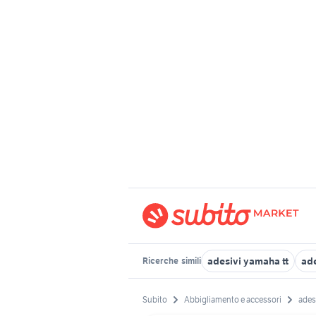
adesivi yamaha tt
ad
Ricerche
simili
Subito
Abbigliamento e accessori
ades