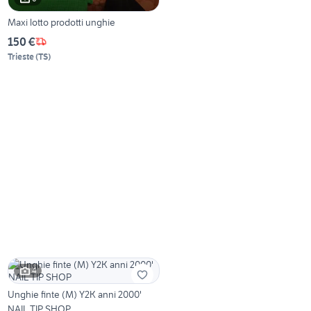
Maxi lotto prodotti unghie
150 €
Trieste
(
TS
)
4
Unghie finte (M) Y2K anni 2000'
NAIL TIP SHOP