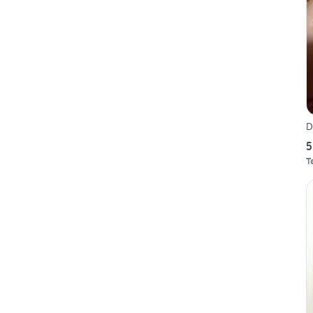
D
5
T