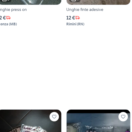
nghie press on
Unghie finte adesive
2 €
12 €
onza
(
MB
)
Rimini
(
RN
)