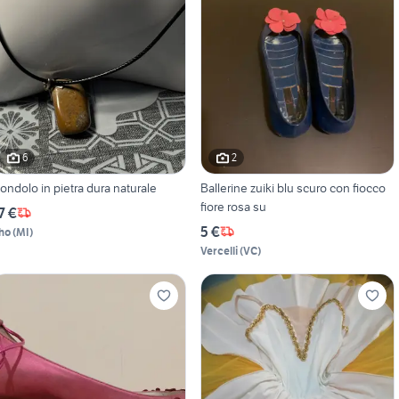
6
2
iondolo in pietra dura naturale
Ballerine zuiki blu scuro con fiocco
fiore rosa su
7 €
5 €
ho
(
MI
)
Vercelli
(
VC
)