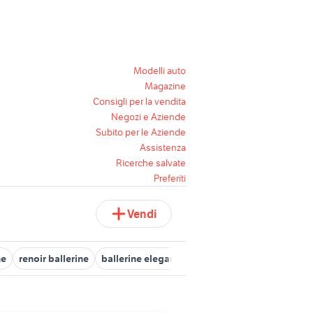
Modelli auto
Magazine
Consigli per la vendita
Negozi e Aziende
Subito per le Aziende
Assistenza
Ricerche salvate
Preferiti
Vendi
ne
renoir ballerine
ballerine eleganti
ballerine frau
air jordan