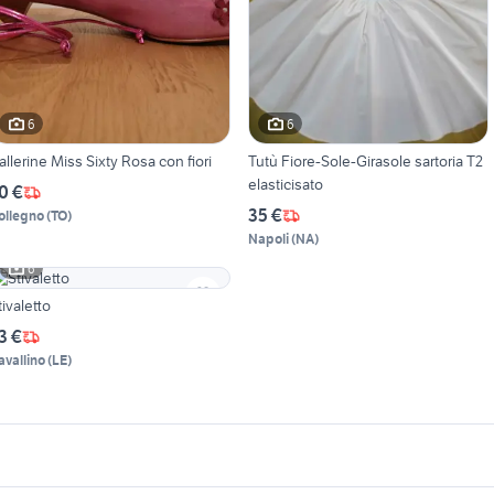
6
6
allerine Miss Sixty Rosa con fiori
Tutù Fiore-Sole-Girasole sartoria T2
elasticisato
0 €
35 €
ollegno
(
TO
)
Napoli
(
NA
)
6
tivaletto
3 €
avallino
(
LE
)