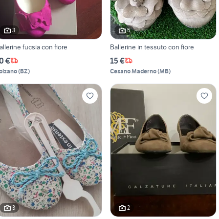
3
5
allerine fucsia con fiore
Ballerine in tessuto con fiore
0 €
15 €
olzano
(
BZ
)
Cesano Maderno
(
MB
)
3
2