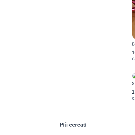
B
1
C
S
1
C
Più cercati