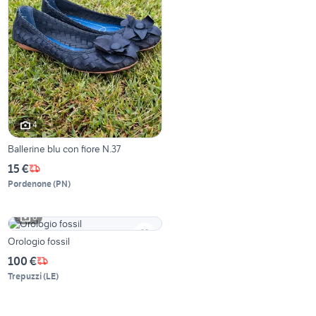
4
Ballerine blu con fiore N.37
15 €
Pordenone
(
PN
)
6
Orologio fossil
100 €
Trepuzzi
(
LE
)