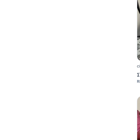
c
1
R