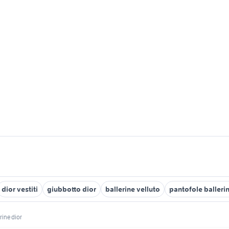
dior vestiti
giubbotto dior
ballerine velluto
pantofole balleri
rine dior