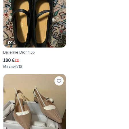
6
Ballerine Dior n.36
180 €
Mirano
(
VE
)