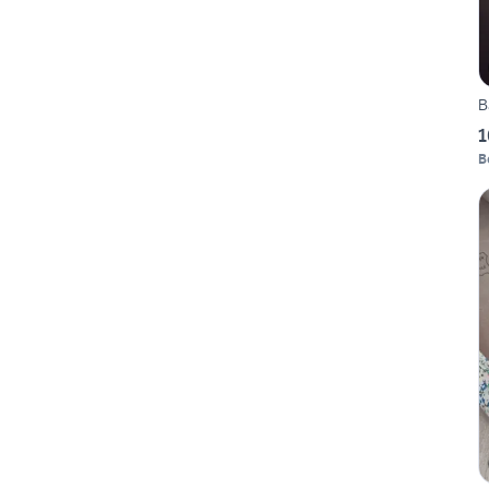
B
1
B