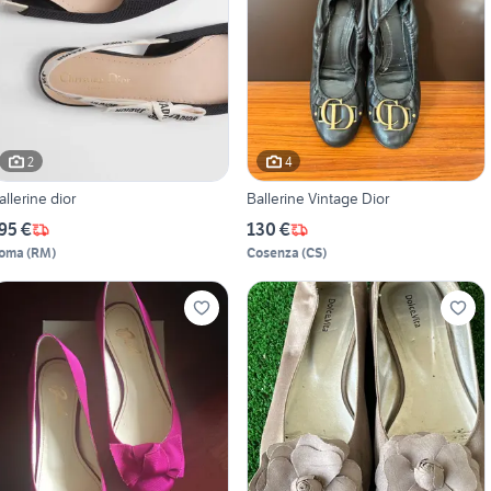
2
4
allerine dior
Ballerine Vintage Dior
95 €
130 €
oma
(
RM
)
Cosenza
(
CS
)