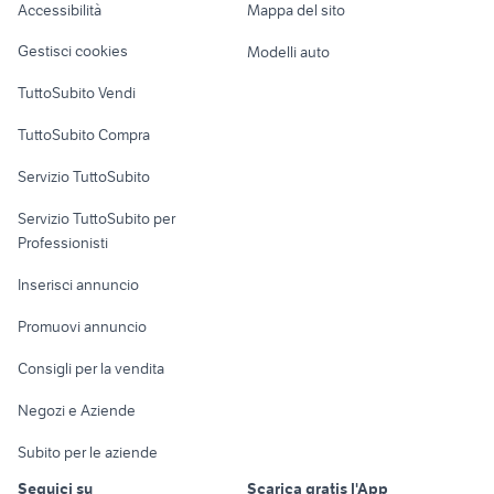
Accessibilità
Mappa del sito
Loft, mansarde e
Veicoli commerciali
altro
Gestisci cookies
Modelli auto
Case vacanza
TuttoSubito Vendi
Uffici e Locali
TuttoSubito Compra
commerciali
Servizio TuttoSubito
elettronica
per la casa e la
sports e hobby
Servizio TuttoSubito per
persona
Informatica
Animali
Professionisti
Arredamento e
Console e
Accessori per
Casalinghi
Inserisci annuncio
Videogiochi
animali
Elettrodomestici
Promuovi annuncio
Audio/Video
Musica e Film
Giardino e Fai da te
Consigli per la vendita
Fotografia
Libri e Riviste
Abbigliamento e
Negozi e Aziende
Telefonia
Strumenti Musicali
Accessori
Subito per le aziende
Sports
Tutto per i bambini
Seguici su
Scarica gratis l'App