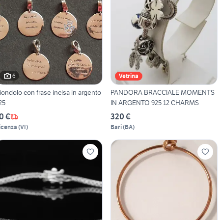
6
Vetrina
iondolo con frase incisa in argento
PANDORA BRACCIALE MOMENTS
25
IN ARGENTO 925 12 CHARMS
0 €
320 €
icenza
(
VI
)
Bari
(
BA
)