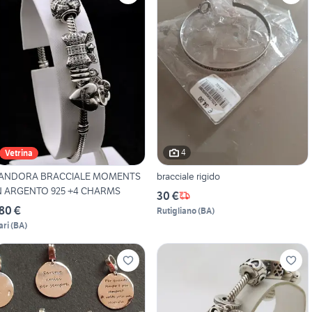
4
Vetrina
ANDORA BRACCIALE MOMENTS
bracciale rigido
N ARGENTO 925 +4 CHARMS
30 €
80 €
Rutigliano
(
BA
)
ari
(
BA
)