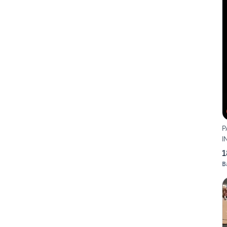
P
I
1
B