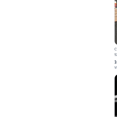
C
9
1
V