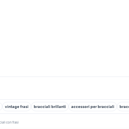
vintage frasi
bracciali brillanti
accessori per bracciali
bracc
iali con frasi