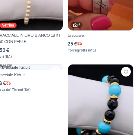
5
Vetrina
RACCIALE IN ORO BIANCO 18 KT
bracciale
50 CON PERLE
25 €
50 €
Torregrotta
(
ME
)
ari
(
BA
)
6
racciale Kidult
3 €
ava de' Tirreni
(
SA
)