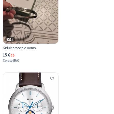
2
Kidult bracciale uomo
15 €
Corato
(
BA
)