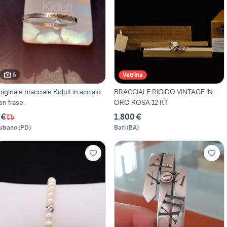
6
Vetrina
riginale bracciale Kidult in acciaio
BRACCIALE RIGIDO VINTAGE IN
on frase.
ORO ROSA 12 KT
 €
1.800 €
ubano
(
PD
)
Bari
(
BA
)