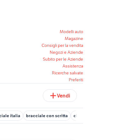
Modelli auto
Magazine
Consigli per la vendita
Negozi e Aziende
Subito per le Aziende
Assistenza
Ricerche salvate
Preferiti
Vendi
iale italia
bracciale con scritta
chakra bracciale
bracciale po