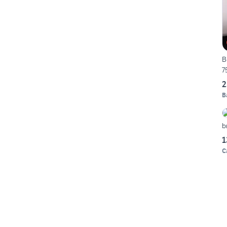
B
7
2
B
b
1
C