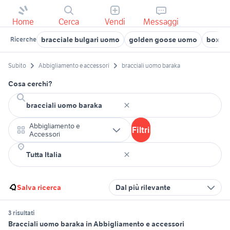
Home
Cerca
Vendi
Messaggi
bracciale bulgari uomo
golden goose uomo
box u
Ricerche
Subito
Abbigliamento e accessori
bracciali uomo baraka
Cosa cerchi?
Abbigliamento e
Filtri
Accessori
Salva ricerca
Dal più rilevante
3 risultati
Bracciali uomo baraka in Abbigliamento e accessori