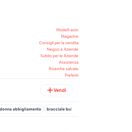
Modelli auto
Magazine
Consigli per la vendita
Negozi e Aziende
Subito per le Aziende
Assistenza
Ricerche salvate
Preferiti
Vendi
 donna abbigliamento
bracciale bulgari uomo
scarpe da ginnast