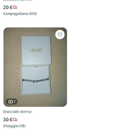
20 €
Campogalliano
(
MO
)
3
bracciale donna
30 €
Chioggia
(
VE
)