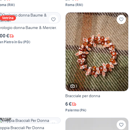
oma
(
RM
)
Roma
(
RM
)
Vetrina
rologio donna Baume & Mercier.
00 €
an Pietro in Gu
(
PD
)
3
Bracciale per donna
6 €
Palermo
(
PA
)
4
oppia Bracciali Per Donna