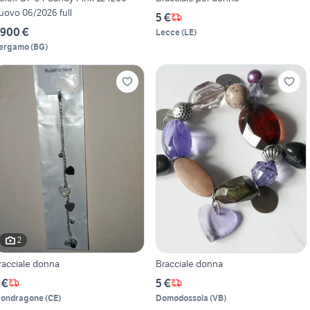
uovo 06/2026 full
5 €
.900 €
Lecce
(
LE
)
ergamo
(
BG
)
2
racciale donna
Bracciale donna
 €
5 €
ondragone
(
CE
)
Domodossola
(
VB
)