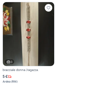
3
bracciale donna /ragazza.
5 €
Ardea
(
RM
)