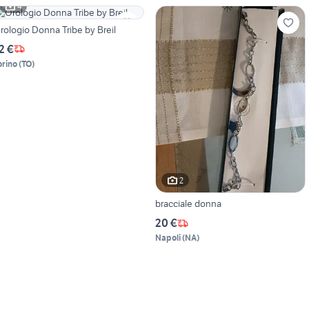
4
rologio Donna Tribe by Breil
2 €
orino
(
TO
)
2
bracciale donna
20 €
Napoli
(
NA
)