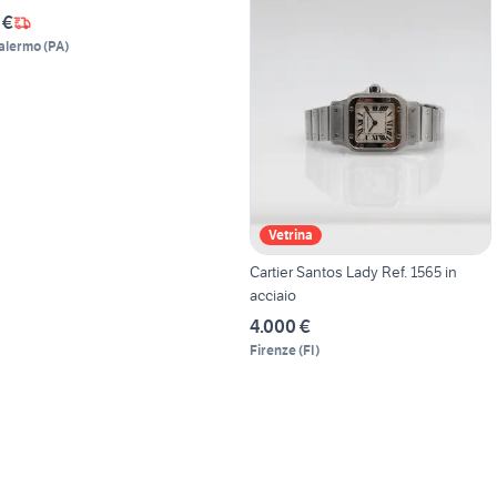
 €
alermo
(
PA
)
Vetrina
Cartier Santos Lady Ref. 1565 in
acciaio
4.000 €
Firenze
(
FI
)