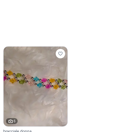
6
bracciale donna