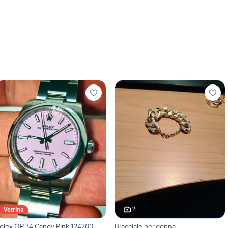
2
Vetrina
olex OP 34 Candy Pink 124200
Bracciale per donna