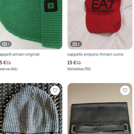
2
3
appelli armani originali
cappello emporio Armani uomo
5 €
15 €
alerno
(
SA
)
Nichelino
(
TO
)