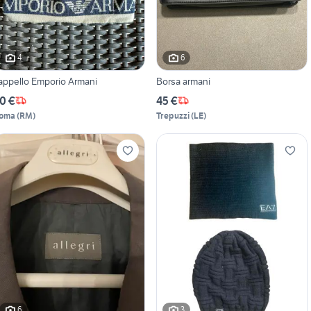
4
6
appello Emporio Armani
Borsa armani
0 €
45 €
oma
(
RM
)
Trepuzzi
(
LE
)
6
3