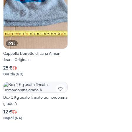
6
Cappello Berretto di Lana Armani
Jeans Originale
25 €
Gorizia
(
GO
)
Box 1 Kg usato firmato uomo/domna
grado A
12 €
Napoli
(
NA
)