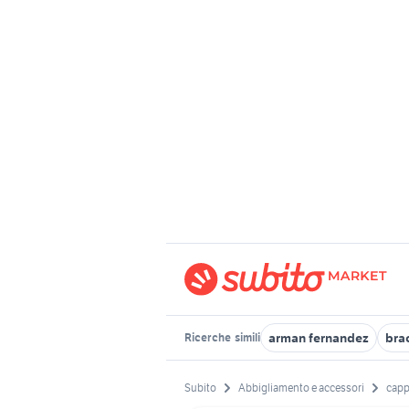
arman fernandez
bra
Ricerche
simili
Subito
Abbigliamento e accessori
capp