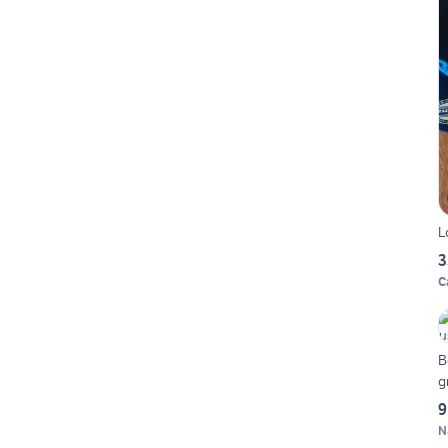
L
3
C
B
g
9
N