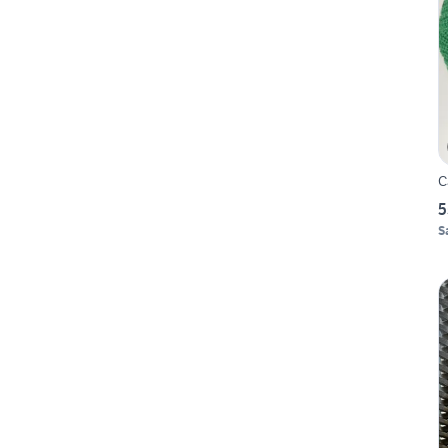
C
5
S