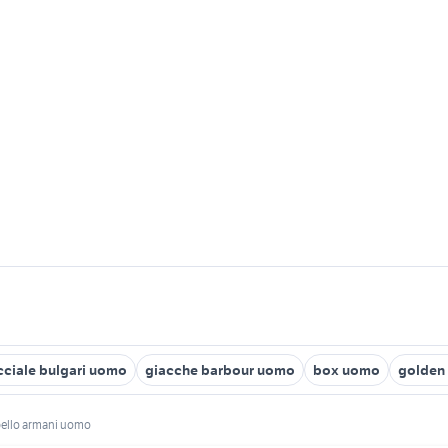
cciale bulgari uomo
giacche barbour uomo
box uomo
golden
ello armani uomo