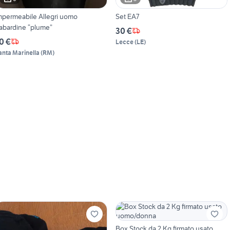
mpermeabile Allegri uomo
Set EA7
abardine “plume”
30 €
0 €
Lecce
(
LE
)
anta Marinella
(
RM
)
Box Stock da 2 Kg firmato usato