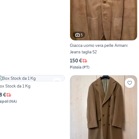
5
Giacca uomo vera pelle Armani
Jeans taglia 52
150 €
Pistoia
(
PT
)
ox Stock da 1 Kg
8 €
apoli
(
NA
)