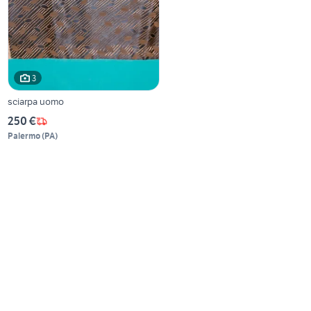
3
sciarpa uomo
250 €
Palermo
(
PA
)