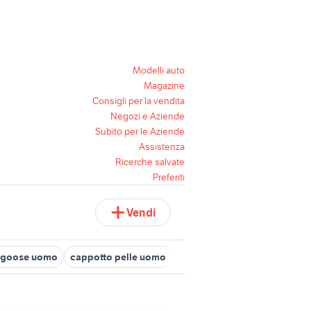
Modelli auto
Magazine
Consigli per la vendita
Negozi e Aziende
Subito per le Aziende
Assistenza
Ricerche salvate
Preferiti
Vendi
 goose uomo
cappotto pelle uomo
abito sposo uomo
stivali 