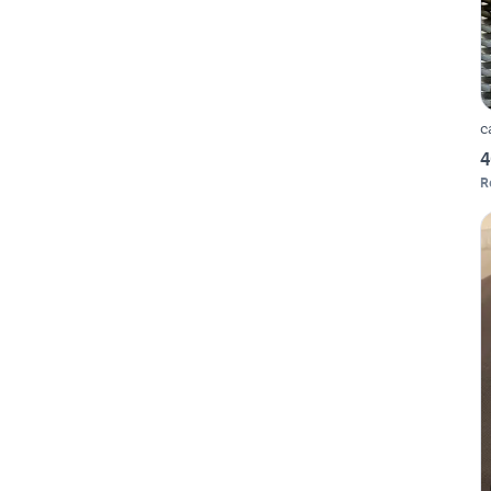
c
4
R