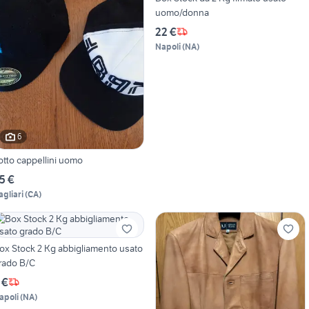
uomo/donna
22 €
Napoli
(
NA
)
6
otto cappellini uomo
5 €
agliari
(
CA
)
ox Stock 2 Kg abbigliamento usato
rado B/C
 €
apoli
(
NA
)