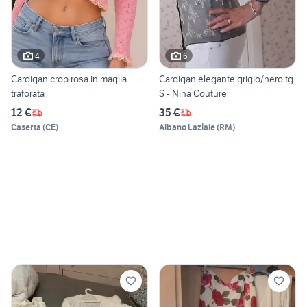
4
6
Cardigan crop rosa in maglia
Cardigan elegante grigio/nero tg
traforata
S - Nina Couture
12 €
35 €
Caserta
(
CE
)
Albano Laziale
(
RM
)