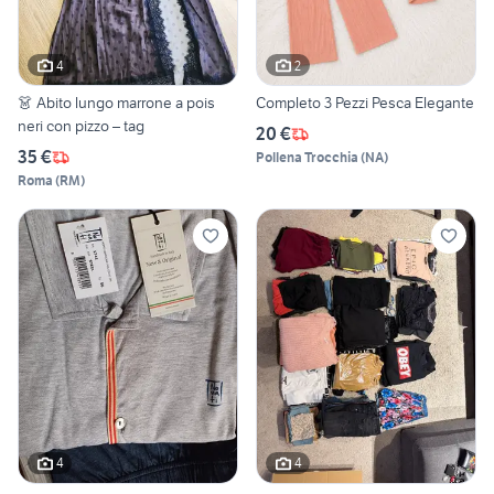
4
2
👗 Abito lungo marrone a pois
Completo 3 Pezzi Pesca Elegante
neri con pizzo – tag
20 €
35 €
Pollena Trocchia
(
NA
)
Roma
(
RM
)
4
4