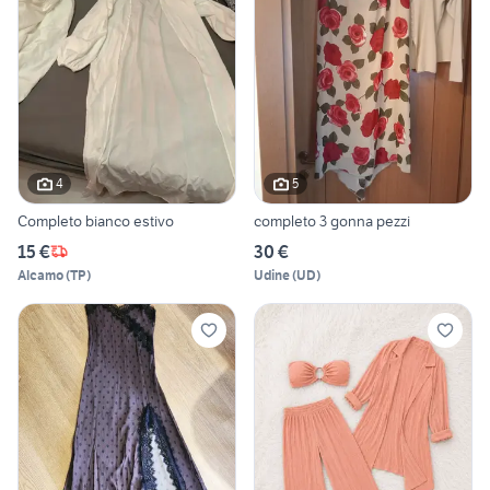
4
5
Completo bianco estivo
completo 3 gonna pezzi
15 €
30 €
Alcamo
(
TP
)
Udine
(
UD
)