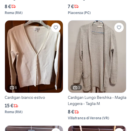
8 €
7 €
Roma
(
RM
)
Piacenza
(
PC
)
6
3
Cardigan bianco estivo
Cardigan Lungo Bershka - Maglia
Leggera - Taglia M
15 €
8 €
Roma
(
RM
)
Villafranca di Verona
(
VR
)