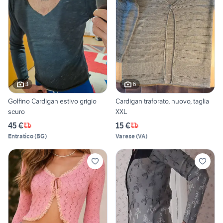
3
6
Golfino Cardigan estivo grigio
Cardigan traforato, nuovo, taglia
scuro
XXL
45 €
15 €
Entratico
(
BG
)
Varese
(
VA
)