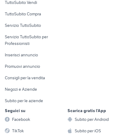
TuttoSubito Vendi
Uffici e Locali
TuttoSubito Compra
commerciali
Servizio TuttoSubito
elettronica
per la casa e la
sports e hobby
Servizio TuttoSubito per
persona
Informatica
Animali
Professionisti
Arredamento e
Console e
Accessori per
Casalinghi
Inserisci annuncio
Videogiochi
animali
Elettrodomestici
Promuovi annuncio
Audio/Video
Musica e Film
Giardino e Fai da te
Consigli per la vendita
Fotografia
Libri e Riviste
Abbigliamento e
Negozi e Aziende
Telefonia
Strumenti Musicali
Accessori
Subito per le aziende
Sports
Tutto per i bambini
Seguici su
Scarica gratis l'App
Biciclette
Facebook
Subito per Android
Collezionismo
TikTok
Subito per iOS