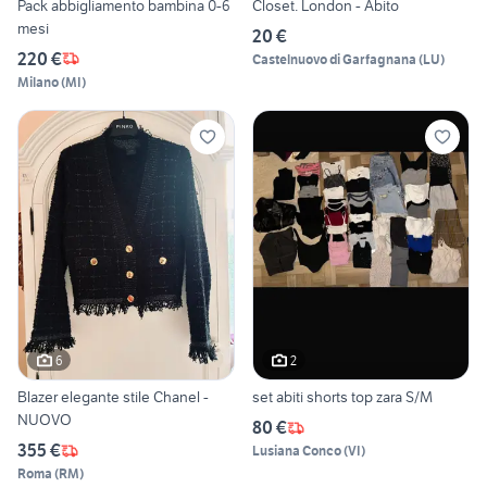
Pack abbigliamento bambina 0-6
Closet. London - Abito
mesi
20 €
220 €
Castelnuovo di Garfagnana
(
LU
)
Milano
(
MI
)
6
2
Blazer elegante stile Chanel -
set abiti shorts top zara S/M
NUOVO
80 €
355 €
Lusiana Conco
(
VI
)
Roma
(
RM
)