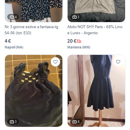
4
3
Nr. 3 gonne estive a fantasia tg.
Abito NOT SHY Paris - 68% Lino
54-56 (tot. E10)
e Lurex - Argento
4 €
20 €
Napoli
(
NA
)
Mantova
(
MN
)
3
4