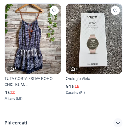
6
4
TUTA CORTA ESTIVA BOHO
Orologio Vieta
CHIC TG. M/L
54 €
4 €
Cascina
(
PI
)
Milano
(
MI
)
Più cercati